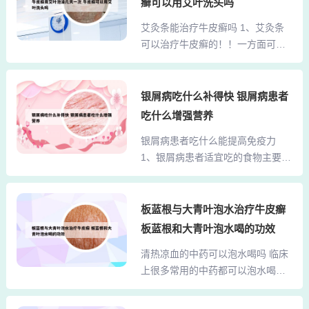
菜类：韭菜、茴香、香菜等蔬菜也
癣可以用艾叶洗头吗
皮毛，肺虚了皮肤也会不好。因
属于发物，牛皮癣患者应避免食
艾灸条能治疗牛皮癣吗 1、艾灸条
此，养肺重在保持情绪开朗。另
用。辛辣刺激类食物：辛辣饮食对
可以治疗牛皮癣的！！一方面可以
外，每天早晚细嚼核桃仁1~2枚，也
牛皮癣患者不合适，因此应忌口辣
直接患处艾灸，就是艾灸有牛皮癣
能养肺气。眼泪汪汪是由于肺气不
味...
的地方，也有些人会买一些五棱梅
足和肝的收敛功能不足所致。这类
花针然后直接患处点刺方血，这样
银屑病吃什么补得快 银屑病患者
人的肺气不足，而肺主通调水道，
可以让毒血排除的。另外一方面，
肝也主水道，那么肝肺功能虚，输
吃什么增强营养
大家可以买点艾叶，然后煮水清洗
布和肃降的能力就弱，导致水气总
银屑病患者吃什么能提高免疫力
有牛皮癣的地方，因为艾有消炎杀
是壅在上面，或者水道老收不住，
1、银屑病患者适宜吃的食物主要包
菌的作用。2、病情分析：艾叶作施
这种人就会总眼泪汪汪的...
括以下几类：富含维生素C的食物：
灸材料，有通经活络，祛除阴寒，
如柑橘类水果、草莓、猕猴桃等，
消肿散结，回阳救逆等作用，因此
维生素C有助于增强免疫力，促进皮
板蓝根与大青叶泡水治疗牛皮癣
采用艾灸对于治疗牛皮癣有一定的
肤健康。豆制品及河产植物：如莲
缓解作用。然而牛皮癣并不是一种
板蓝根和大青叶泡水喝的功效
蓬、莲子、藕、菱角、芡实等，这
简单的皮肤疾病，它的类型和症状
清热凉血的中药可以泡水喝吗 临床
些食物富含营养，且易于消化吸
十分复杂，单纯的通经活络，祛除
上很多常用的中药都可以泡水喝，
收，对皮肤健康有益。2、银屑病患
阴寒是不能治愈牛皮癣的。3...
除了金石类的药物或有毒的药物等
者可以通过以下方式提高免疫力：
不适合泡水喝外，大多数中药都可
饮食调整：多吃水果：水果富含维