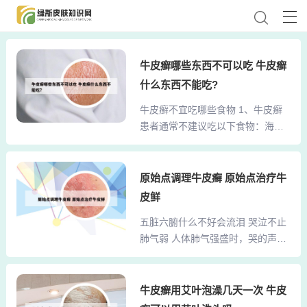
牛皮癣哪些东西不可以吃 牛皮癣
什么东西不能吃?
牛皮癣不宜吃哪些食物 1、牛皮癣
患者通常不建议吃以下食物：海
鲜：部分患者食用海鲜后，皮肤损
害会出现红斑、皮疹增多或瘙痒加
重等症状。酒：酒精同样可能导致
原始点调理牛皮癣 原始点治疗牛
牛皮癣患者的皮肤症状加重。辛辣
皮鲜
刺激性的食物：这类食物可能加重
五脏六腑什么不好会流泪 哭泣不止
牛皮癣患者的皮肤损害和瘙痒感。
肺气弱 人体肺气强盛时，哭的声音
2、牛皮癣患者忌口主要包括以下几
非常洪亮，若肺气虚，哭声会很低
类食物：肉类：除了猪肉以外，
微，只能“呜咽”。悲伤时，哭泣流泪
虾、鱼、鸡肉、牛肉、羊肉等肉类
是一种正常宣泄，对健康有利，但
牛皮癣用艾叶泡澡几天一次 牛皮
都是发物，牛皮癣患者应忌口。蔬
如果经常哭，就会损伤肺气，肺主