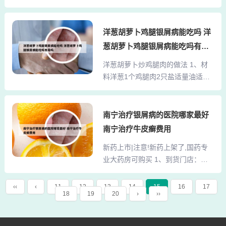
所需材料包括医保电子凭证或有效
活调整药物用量。2、治疗女性牛皮
身份证件或社保卡，以及《南宁市
癣的常用中药及方法：养血润燥
职工/城乡居民基本医疗保险门诊特
洋葱胡萝卜鸡腿银屑病能吃吗 洋
法：针对皮疹干燥、脱屑、皲裂等
殊慢性病申报审核表》原件一份。
症状（属“燥”型患者），常用药物包
葱胡萝卜鸡腿银屑病能吃吗有毒
病历资料也十分重要，需提供近两
括当归、地黄、元...
吗
洋葱胡萝卜炒鸡腿肉的做法 1、材
年的疾病诊断证明、出院记录、手
料洋葱1个鸡腿肉2只盐适量油适量2
术记录、门诊病历等，其中带*号为
洋葱先浸一下切成条状备用，而鸡
主要材料，其他为辅助材料，验原
腿肉也要切成条状备用3先放油和盐
件。法律分析：需要准备医保电子
去炒洋葱，炒熟一点放碟备用4之后
南宁治疗银屑病的医院哪家最好
凭证或有效身份证件或社保卡；
再用油去炒鸡腿肉加入盐大约5分钟
《南宁市职工/城乡居民基本医疗保
南宁治疗牛皮癣费用
5再把洋葱回锅炒一下。2、干煸鸡
险门诊特殊慢性病申报审核表》，
新药上市|注意!新药上架了,国药专
腿肉的做法如下：准备食材：鸡腿
原件1份；近两年病历资料（可提供
业大药房可购买 1、到货门店：国
肉斩成小块。姜切成片。干辣椒剪
疾病诊断证明、出院记录...
控福州专业药房、国药山西零售一
成段。洋葱、青椒和胡萝卜清洗干
部、国药控股河南专业药房、国药
净，分别切成片。煸炒香料：锅中
‹‹
‹
11
12
13
14
15
16
17
18
19
20
›
››
控股上海专业药房等。2、罗视佳
放油，小火煸香花椒、姜片和红辣
（法瑞西单抗注射液）：该药品作
椒段，使其释放出麻辣和香味。3、
为双通路眼底治疗药物，已落地国
选择鸡腿肉吃起来比较劲道，清洗