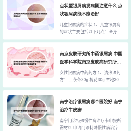
以泡水喝。其中清热凉血的中药，
点状型银屑病发病期注意什么 点
生素C和多种抗氧化剂，有助于增强
比如生地、紫草、丹皮、玄参、板
免疫系统。多吃蔬菜：蔬菜中的维
状银屑病能不能治好
蓝根、大青叶等都可以泡水喝，质
生素、矿物质和膳食纤维对免疫系
儿童银屑病的症状 1、儿童银屑病
地比较柔软，药物的有效成分能够
统至关重要。均衡饮食：确保摄入
的症状主要包括以下几点：全身泛
释放到水中，具有一定的治疗效
足够的蛋白质、碳水化合...
发：儿童银屑病，尤其是严重类型
果。清热凉血的中药可以泡水喝。
如脓疱型银屑病，其症状常常是全
以下是对此问题的详细解 可泡水喝
身性的，这意味着红斑和小脓疱可
南京皮肤研究所中药银屑病 中国
的清热凉血中药： 生地、紫草、丹
能出现在身体的多个部位。红斑与
皮、玄参、板蓝根、大青叶等清热
医学科学院南京皮肤病研究所银
小脓疱：在大面积的红斑表面，会
凉血的中药，由于其质地柔软，药
屑病专家
女性银屑病中药药方 1、清热法药
出现很薄且密密麻麻的小脓疱。这
物的有效成分能够较好地释放到水
方： 土茯苓30g 槐花30g 生地30g
些小脓疱可能会迅速融合，形成脓
中，因此可以泡水喝。 泡水...
茅根30g 紫草15g 甘草15g 该药方
糊状的外观。2、小儿银屑病的症状
以清热凉血为主，可根据患者的具
主要包括皮肤损害、指甲病变和关
体症状进行适当加减。 活血法药
南宁治疗银屑病哪个医院好 南宁
节炎，具体表现如下：皮肤损害是
方： 土茯苓30g 三棱10g 莪术10g
银屑病最典型的症状，表现为皮肤
治疗牛皮癣
赤芍15g 红花10g 当归15g 甘草6g
上出现红斑、鳞屑和斑块。这些损
南宁门诊特殊慢性病治疗卡申报所
皂刺10g 苏木10g 陈皮10g 此药方
害通常对称分布，可发生于身体任
需材料 申请门诊特殊慢性病治疗卡
旨在活血化瘀，同样可根据病情灵
何部位，但常见于肘部、膝盖...