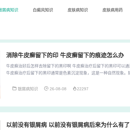
银屑病知识
白癜风知识
皮肤病知识
皮肤病用药
消除牛皮癣留下的印 牛皮癣留下的痕迹怎么办
牛皮癣治好后怎样去除留下的黑印啊 牛皮癣治疗后留下的黑印可以通
牛皮癣治疗后留下的黑印通常是色素沉淀现象，这是一种自然现象。
新陈代谢，这些色素沉淀会逐渐减少并自然消失。使用维生素E：维生
弹性的功效，同时也有助于改善疤痕状况。外界的一些物理性或其他
银屑病知识
26-08-08
22297
素斑，如暴晒、盲目使用药物、辐射等都会增加牛皮癣患者体内酪氨
色斑。饮食、睡眠因素也可导致牛皮癣色素斑的出现...
以前没有银屑病 以前没有银屑病后来为什么有了