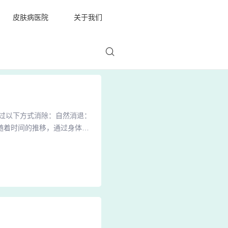
皮肤病医院
关于我们
过以下方式消除：自然消退：
随着时间的推移，通过身体的
素E具有滋润皮肤和保持皮肤
刺激也有可能使皮肤上出现色
酸酶的活性，使肤色加深或起