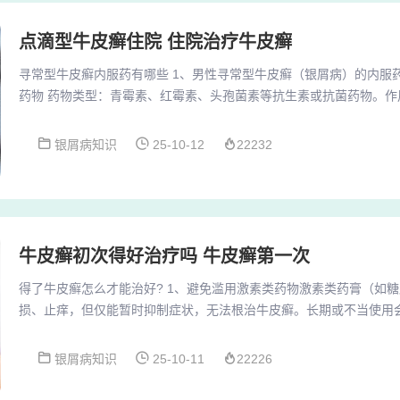
点滴型牛皮癣住院 住院治疗牛皮癣
寻常型牛皮癣内服药有哪些 1、男性寻常型牛皮癣（银屑病）的内服
药物 药物类型：青霉素、红霉素、头孢菌素等抗生素或抗菌药物。作
染是银屑病发病的重要诱因，通过控制感染可以达到治疗银屑病的目
痛特点的牛皮癣患者，中医认为这属于热的范畴，应采用清热解毒的
银屑病知识
25-10-12
22232
花（金银花）、黄芩、黄柏、黄连、野菊花、蒲公英等，这些药物能
于减轻牛皮癣的红肿热痛症状。3、常用药物包括当...
牛皮癣初次得好治疗吗 牛皮癣第一次
得了牛皮癣怎么才能治好? 1、避免滥用激素类药物激素类药膏（如
损、止痒，但仅能暂时抑制症状，无法根治牛皮癣。长期或不当使用
张、激素依赖性皮炎等副作用，甚至诱发红皮病型或脓疱型牛皮癣等
用剂量和疗程，不可自行增减或停药。2、得了牛皮癣（寻常性银屑
银屑病知识
25-10-11
22226
对：外用药物治疗在医生指导下选择针对性药物，如卡泊三醇软膏、
制皮肤细胞过度增殖，减轻炎症并去除鳞屑。若伴随剧...