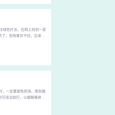
注绿色疗法，在网上找到一家
药了，但效果并不好。后来，
始治疗，确实服药了，但效果
鉴于这种方法不需要内服药，
方案。混合痔治疗经历记录与
痒时，一定要避免抓挠。使劲搔
时可适当拍打，以缓解瘙痒
适合的外用止痒药膏。2、保
洗澡后立即涂抹，重点护理腿