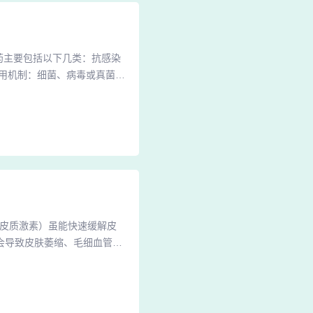
药主要包括以下几类：抗感染
用机制：细菌、病毒或真菌感
的。2、对于皮疹常有红热肿
方法进行治疗。常用药物有二
够清热解毒，凉血消肿，有助
糖皮质激素）虽能快速缓解皮
会导致皮肤萎缩、毛细血管扩
重症。需严格遵医嘱，控制使
病），可通过以下方式科学应
他卡西醇软膏，这类药物可抑