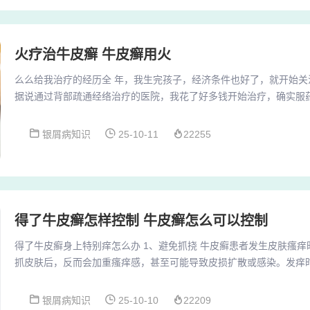
火疗治牛皮癣 牛皮癣用火
么么给我治疗的经历全 年，我生完孩子，经济条件也好了，就开始关
据说通过背部疏通经络治疗的医院，我花了好多钱开始治疗，确实服
我又尝试了火疗，用在头部也有效果，但复发太快。我花了好多钱开
并不好。后来，我又尝试了火疗，用在头部也有效果，但复发太快。
银屑病知识
25-10-11
22255
且能暂时控制病情，这几年我就一直把它当作防止大面积复发的备用
分享 病情背景 我患有混合痔已经三年多了，期间一...
得了牛皮癣怎样控制 牛皮癣怎么可以控制
得了牛皮癣身上特别痒怎么办 1、避免抓挠 牛皮癣患者发生皮肤瘙
抓皮肤后，反而会加重瘙痒感，甚至可能导致皮损扩散或感染。发痒
感。使用止痒药膏 瘙痒症状严重时，可以咨询专业医生，由医生开具
持皮肤湿润：使用无刺激的保湿剂（如含尿素、神经酰胺的产品），
银屑病知识
25-10-10
22209