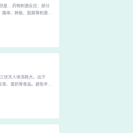
... 药物刺激反应：部分
、瘙痒、肿胀、脱屑等刺激反
方法。使用方法不当：卡泊三
是眼部等敏感区域。药物过敏
，表现为皮肤发红、瘙痒、肿
：三伏天人体消耗大，出汗
豆类、蛋奶等食品。避免辛辣
影响银屑病防治。2、饮食方
流失严重。因此，银屑病患者
淡：入伏后，银屑病患者的饮