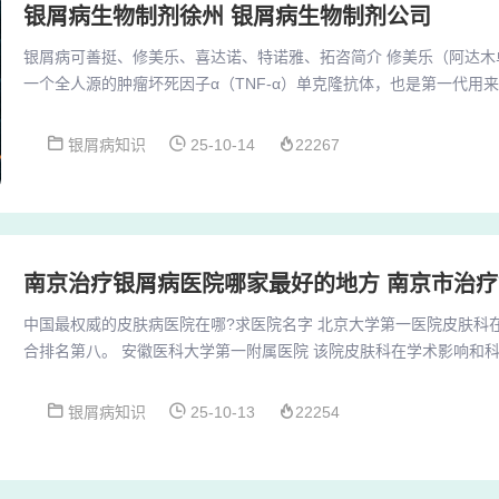
银屑病生物制剂徐州 银屑病生物制剂公司
银屑病可善挺、修美乐、喜达诺、特诺雅、拓咨简介 修美乐（阿达木
一个全人源的肿瘤坏死因子α（TNF-α）单克隆抗体，也是第一代用
用机制：通过特异性地结合并中和TNF-α，从而阻断其介导的炎症
特诺雅是强生公司推出的IL-23靶向生物制剂，用于银屑病治疗。单价28
银屑病知识
25-10-14
22267
支，用药方式为皮下注射，初始剂量为第0周、4周及之后每8周一次
策，相当于14000元一支...
南京治疗银屑病医院哪家最好的地方 南京市治
中国最权威的皮肤病医院在哪?求医院名字 北京大学第一医院皮肤科
合排名第八。 安徽医科大学第一附属医院 该院皮肤科在学术影响和
排名第九。 四川大学华西医院 华西医院皮肤科在全国也具有较高的
十。北京大学医院皮肤科：作为国内一流的皮肤科医院，其在皮肤病
银屑病知识
25-10-13
22254
着深厚的积累，特别在一些罕见皮肤病的诊治方面享有盛誉。 上海华
科是全国知名的皮肤科专科，拥有先进的诊疗设...