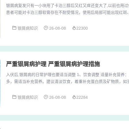
银屑病复发只有一小块用了卡泊三醇后又红又痒还变大了,以前也用过但是
患者可能对卡泊三醇软膏存在不耐受情况，使用后局部可能出现红斑
应。这表示患者不适合继续使用此药物，应及时停用并改用其他治疗
醇软膏的使用需要遵循一定的方法和注意事项，如避免用于面部特别
银屑病知识
26-08-08
22300
反应卡泊三醇作为治疗银屑病的维生素D3衍生物，可能引发过敏反应
胀等。此类反应通常短暂，但若症状严重（如大...
严重银屑病护理 严重银屑病护理措施
入伏后,银屑病的日常护理也要适当调整 1、饮食调整 适量补充营养
多，需适当补充营养。建议清淡饮食，着重补充蛋白质及矿物质，如
与冷饮：辛辣刺激、冷饮等食物应尽量少吃或不吃，以免刺激皮肤，
面 多喝水：在燥热的环境下，人的新陈代谢加快，大量出汗导致水分
银屑病知识
26-08-08
22284
需要多喝水，以补充体内流失的水分，维持身体的正常代谢。饮食清
食应以清淡为主，多吃一些新鲜的蔬菜、水果和豆类...