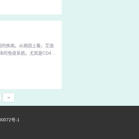
肤，以防加重炎症。可通过冷
同的疾病。从病因上看，艾滋
体的免疫系统，尤其是CD4+
和肿瘤。2、综上，银屑病与
滋病的任何阶段，包括初期。
不属于艾滋初期，二者是完全
››
00072号-1