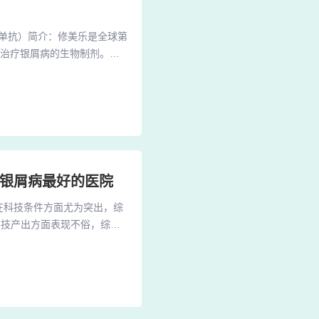
单抗）简介：修美乐是全球第
来治疗银屑病的生物制剂。作
反应，达到治疗银屑病的目的。
000元，规格为100mg/
，一次1支。享受医保报销政
疗银屑病最好的医院
在科技条件方面尤为突出，综
科技产出方面表现不俗，综合
知名度和影响力，综合排名第
诊疗、科研以及教学方面都有
山医院皮肤科：华山医院皮肤