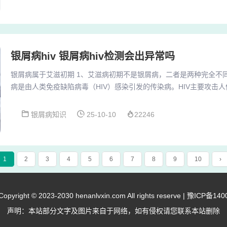
部、手臂等易干燥部位，减少外界刺激。避免刺激行为：禁止搔抓皮
敷或温水浸泡（水温约30℃）缓解瘙痒，避免使用...
银屑病hiv 银屑病hiv检测会出异常吗
银屑病属于艾滋初期 1、艾滋病初期不是银屑病，二者是两种完全不
病是由人类免疫缺陷病毒（HIV）感染引发的传染病。HIV主要攻击人
T淋巴细胞，导致免疫功能逐渐丧失，最终引发各种严重的机会性感染
艾滋病在病因、传播、病理及临床表现上均无关联，银屑病不属于艾
银屑病知识
25-10-10
22246
若出现相关症状，应通过专业检查明确病因，避免误诊。3、银屑病
不同的疾病。银屑病与艾滋病的本质区别：...
1
2
3
4
5
6
7
8
9
10
›
right © 2023-2030 henanlvxin.com All rights reserve |
豫ICP备140
声明：本站部分文字及图片来自于网络，如有侵权请您联系本站删除