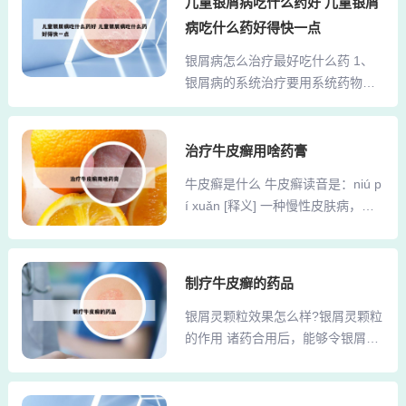
儿童银屑病吃什么药好 儿童银屑
口服药方面可以口服复方甘草酸苷
研究院汇聚了北京市皮肤病科研机
片1天3次，1次1片。如果伴有瘙
病吃什么药好得快一点
构和地方的资深专家，包括德高望
痒，可以口服盐酸左西替利嗪片，
银屑病怎么治疗最好吃什么药 1、
重的老中医和国家一级研究员，共
每天晚上吃1片。同时可以口服中成
银屑病的系统治疗要用系统药物，
同致力于皮肤疾病的研究与治疗。
药比如黄柏胶囊，以达到清热...
可以选择治疗银屑病目前最常用的
2、北京康和堂皮肤病医学研究院在
是三类药，维甲酸类的药如阿维A胶
科研领域表现出色，积极履行国家
囊、氨甲蝶呤即MTX、环孢素A，
治疗牛皮癣用啥药膏
和北京市赋予的重大使命。自成立
这三类是最常用的治疗银屑病的药
以来，他们已成功获得了462项国家
牛皮癣是什么 牛皮癣读音是：niú p
物，这是西医经典的药物，对于比
及北京市级的科研项目支持（不包
í xuǎn [释义] 一种慢性皮肤病，其
较轻症的银屑病，还可以用中医中
括药物研究所的相关项目）。到200
特点为盖有白色鳞屑的局限性红
药，中药也是比较好的辅助方法。
9年，他们显著的科...
斑、奇痒 牛皮癣，是一种常见的具
2、银屑病患者药物治疗有系统用
有特征性皮损的慢性易于复发的炎
药、外用药、靶向免疫调节剂以及
制疗牛皮癣的药品
症性皮肤病。牛皮癣是一个俗称，
中药治疗，所以药物比较多，需要
实际上指的是银屑病，这个疾病是
银屑灵颗粒效果怎么样?银屑灵颗粒
结合自身情况使用。外用药有糖皮
环境因素刺激、多基因遗传控制和
的作用 诸药合用后，能够令银屑灵
质激素霜剂或软膏效果比较明显。
免疫参与介导的一种慢性鳞屑性的
颗粒起到祛风燥湿、清热解毒的功
3、如果是点滴型银屑病，可以口服
皮肤疾病，主要症状就是带有鳞屑
效。不仅如此，还可以在活血化瘀
复方甘草酸苷片和盐酸奥...
性的红斑或者斑块。在治疗上来
这一方面，有着良好的表现。临床