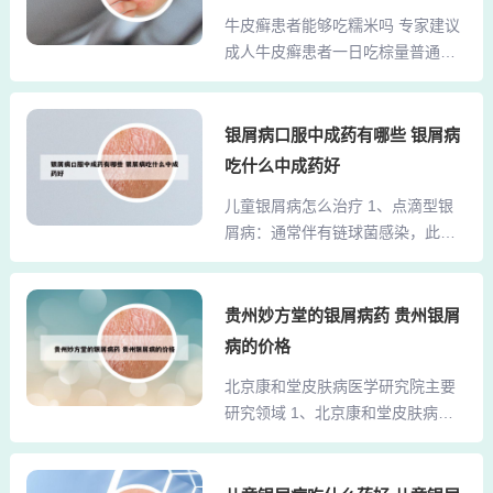
情况都不一样所以要看情况再说
理，促进体内元素的平衡，分解皮
牛皮癣患者能够吃糯米吗 专家建议
的。建议再观察一段时间看看。2、
损物质，从而实现逐渐康复。西药
成人牛皮癣患者一日吃棕量普通不
皮肤被水泡软，我把一片片牛皮癣
治...
宜超越主食的1/3。不应多吃粽子的
表皮都用力搓去，露出鲜红的嫩
原因还在于：粽子的主要原料是糯
肉。身子摸上去柔软滑腻，充满年
米，糯米的粘性大，在消化道逗留
银屑病口服中成药有哪些 银屑病
轻的弹性，而且手感很好。说实
的功夫过长，胃排空慢，很容易引
话，以前我以为自己很丑，每天一
吃什么中成药好
起牛皮癣患者胃酸过多，腹胀或者
副猥琐样子，躲躲闪闪像一只生活
儿童银屑病怎么治疗 1、点滴型银
腹痛等消化不良症状。牛皮癣患者
在地洞里的老鼠。自从上大学后，
屑病：通常伴有链球菌感染，此时
吃糯米对身体也是有好处的，但是
我才发现自己其实挺漂亮，气场全
可以采用抗生素治疗，配合清热、
要适量。 糯米对于哮喘、支气管炎
开...
解毒、凉血的中药，效果较好；脓
等慢性病患者，恢复期的病人及体
疱型银屑病：谨慎口服维A酸类药
贵州妙方堂的银屑病药 贵州银屑
虚者，都是一种很好的营养食品。
物，可以用中药内服、外洗。所
专家生活中常见的牛皮癣发病因素
病的价格
以，儿童初期银屑病的用药原则是
糯米能够温补脾胃，对于气虚脾胃
北京康和堂皮肤病医学研究院主要
避免刺激性药物，尽量采用温和药
弱的牛皮癣患者有很好的温补作
研究领域 1、北京康和堂皮肤病医
物，如保湿剂或者中药，进行外
用，牛皮癣患者常吃黑...
学研究院自成立以来，始终以解决
洗、湿敷治疗。2、儿童银屑病的治
皮肤疑难疾病为核心，将中医科研
疗要选取安全有效的治疗药物，在
攻关与现代西医诊疗方式相结合。