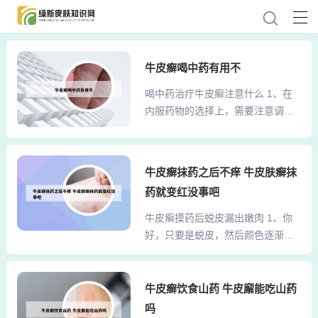
牛皮癣喝中药有用不
喝中药治疗牛皮癣注意什么 1、在
内服药物的选择上，需要注意调整
药物的剂量和服用频率，以适应不
同患者的体质和病情变化。同时，
中药治疗应遵循个体化原则，避免
牛皮癣抹药之后不痒 牛皮肤癣抹
使用可能引起过敏反应的药物，确
药就变红没事吧
保治疗的安全性和有效性。除了内
服与外用药物，结合中药浴、针
牛皮癣摸药后蜕皮漏出嫩肉 1、你
灸、拔罐等中医特色疗法，可以进
好，只要是蜕皮，然后颜色逐渐变
一步促进药效的发挥。2、牛皮癣是
淡的话，那就是好转现象。但也不
一种慢性皮肤病，治疗需持之以
能掉以轻心。虽然说牛皮癣好转现
恒，避免急躁。饮食上应注意忌
象就是是基本上没有新疹出现旧皮
牛皮癣饮食山药 牛皮廨能吃山药
口，以稳定皮肤状态。中药治疗可
疹渐扩大有较多较厚鳞屑。每个人
吗
以针对个体体质及皮肤表现进行调