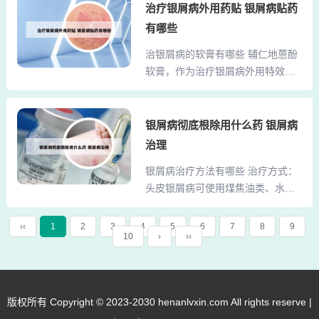
治疗银屑病外用药贴 银屑病贴药
说，治疗的主要目的是控制病情、
上，此药可用于牛皮癣（银屑病）
有哪些
减缓病情发展的进程。一般根据疾
的治疗。消银颗粒：适用于血热型
病的原因、严重程度、型，还有患
银屑病，其主要成分如金银花、苦
治银屑病的软膏有哪些 辅仁地蒽酚
者的年龄选择不同的治疗办法。
参等，具有抗炎、抗氧化作用，有
软膏，作为治疗银屑病外用特效
【名词释义】...
助于改善皮肤状况。 银屑灵颗粒：
药，备受推崇。它被列为国家医保
适用于所有类型银屑病，特别是干
乙类药品，具备极强的竞争优势。
燥型。银屑灵颗粒含有土茯苓、白
产品在治疗寻常型斑块状银屑病方
银屑病彻底根除用什么药 银屑病
藓皮等成分，能改善皮肤干燥、瘙
面表现出色，能够有效改善患者的
治理
痒等症状。【性 状】本品为褐色或
病情，且对正常皮肤的损伤极小。
棕褐色颗粒；味甜、微苦。【适应
银屑病治疗方法有哪些 治疗方式：
通用名称为地蒽酚软膏，简称“Di’en
症/功能主治】祛风燥湿...
头皮银屑病可使用煤焦油类、水杨
fen Ruangao”，以简明的汉语拼音
酸类洗发产品辅助治疗，也可外用
形式呈现。根据全球各地银屑病患
糖皮质激素治疗，外用糖皮质激素
者的广泛使用和经验，达力士软膏
‹‹
1
2
3
4
5
6
7
8
9
10
›
››
对轻、中、重患者均有不错的治疗
展现出了显著的治疗优势。据数据
效果。另外，还可以使用澳夫清卡
显示，该产品对超过80%的患者显
泊三醇软膏联合糖皮质激素共同使
示出显著的治疗效果，证明了其功
用，这种方法耐受性更好，风险更
效的有效性和可靠性。达力士软膏
版权所有 Copyright © 2023-2030 henanlvxin.com All rights reserve |
小。当然这种疾病也不是不治之
的一大亮...