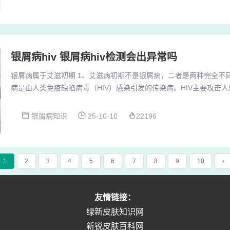
部、手臂等易干燥部位，减少外界刺激。避免刺激行为：禁止搔抓皮
敷或温水浸泡（水温约30℃）缓解瘙痒，避免使用...
银屑病hiv 银屑病hiv检测会出异常吗
银屑病属于艾滋初期 1、艾滋病初期不是银屑病，二者是两种完全不
病是由人类免疫缺陷病毒（HIV）感染引发的传染病。HIV主要攻击人
T淋巴细胞，导致免疫功能逐渐丧失，最终引发各种严重的机会性感染
艾滋病在病因、传播、病理及临床表现上均无关联，银屑病不属于艾
银屑病知识
25-10-10
22196
若出现相关症状，应通过专业检查明确病因，避免误诊。3、银屑病
不同的疾病。银屑病与艾滋病的本质区别：...
1
2
3
4
5
6
7
8
9
10
›
友情链接：
绿新皮肤知识网
新锐皮肤百科网