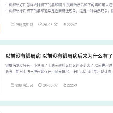
牛皮癣治好后怎样去除留下的黑印啊 牛皮癣治疗后留下的黑印可以通
牛皮癣治疗后留下的黑印通常是色素沉淀现象，这是一种自然现象。
新陈代谢，这些色素沉淀会逐渐减少并自然消失。使用维生素E：维生
弹性的功效，同时也有助于改善疤痕状况。外界的一些物理性或其他
银屑病知识
26-08-07
22247
素斑，如暴晒、盲目使用药物、辐射等都会增加牛皮癣患者体内酪氨
色斑。饮食、睡眠因素也可导致牛皮癣色素斑的出现...
以前没有银屑病 以前没有银屑病后来为什么有了
银屑病复发只有一小块用了卡泊三醇后又红又痒还变大了,以前也用过但是
患者可能对卡泊三醇软膏存在不耐受情况，使用后局部可能出现红斑
应。这表示患者不适合继续使用此药物，应及时停用并改用其他治疗
醇软膏的使用需要遵循一定的方法和注意事项，如避免用于面部特别
银屑病知识
26-08-07
22250
反应卡泊三醇作为治疗银屑病的维生素D3衍生物，可能引发过敏反应
胀等。此类反应通常短暂，但若症状严重（如大...