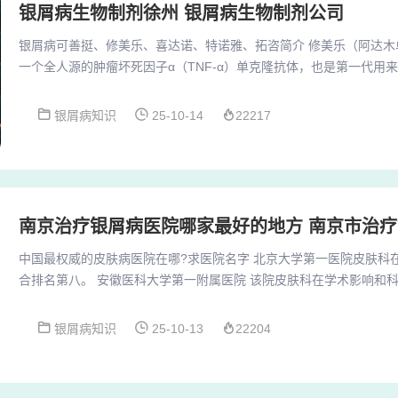
银屑病生物制剂徐州 银屑病生物制剂公司
银屑病可善挺、修美乐、喜达诺、特诺雅、拓咨简介 修美乐（阿达木
一个全人源的肿瘤坏死因子α（TNF-α）单克隆抗体，也是第一代用
用机制：通过特异性地结合并中和TNF-α，从而阻断其介导的炎症
特诺雅是强生公司推出的IL-23靶向生物制剂，用于银屑病治疗。单价28
银屑病知识
25-10-14
22217
支，用药方式为皮下注射，初始剂量为第0周、4周及之后每8周一次
策，相当于14000元一支...
南京治疗银屑病医院哪家最好的地方 南京市治
中国最权威的皮肤病医院在哪?求医院名字 北京大学第一医院皮肤科
合排名第八。 安徽医科大学第一附属医院 该院皮肤科在学术影响和
排名第九。 四川大学华西医院 华西医院皮肤科在全国也具有较高的
十。北京大学医院皮肤科：作为国内一流的皮肤科医院，其在皮肤病
银屑病知识
25-10-13
22204
着深厚的积累，特别在一些罕见皮肤病的诊治方面享有盛誉。 上海华
科是全国知名的皮肤科专科，拥有先进的诊疗设...