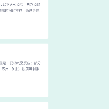
过以下方式消除：自然消退：
随着时间的推移，通过身体的
素E具有滋润皮肤和保持皮肤
刺激也有可能使皮肤上出现色
酸酶的活性，使肤色加深或起
... 药物刺激反应：部分
、瘙痒、肿胀、脱屑等刺激反
方法。使用方法不当：卡泊三
是眼部等敏感区域。药物过敏
，表现为皮肤发红、瘙痒、肿