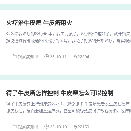
火疗治牛皮癣 牛皮癣用火
么么给我治疗的经历全 年，我生完孩子，经济条件也好了，就开始关
据说通过背部疏通经络治疗的医院，我花了好多钱开始治疗，确实服
我又尝试了火疗，用在头部也有效果，但复发太快。我花了好多钱开
并不好。后来，我又尝试了火疗，用在头部也有效果，但复发太快。
银屑病知识
25-10-11
22204
且能暂时控制病情，这几年我就一直把它当作防止大面积复发的备用
分享 病情背景 我患有混合痔已经三年多了，期间一...
得了牛皮癣怎样控制 牛皮癣怎么可以控制
得了牛皮癣身上特别痒怎么办 1、避免抓挠 牛皮癣患者发生皮肤瘙
抓皮肤后，反而会加重瘙痒感，甚至可能导致皮损扩散或感染。发痒
感。使用止痒药膏 瘙痒症状严重时，可以咨询专业医生，由医生开具
持皮肤湿润：使用无刺激的保湿剂（如含尿素、神经酰胺的产品），
银屑病知识
25-10-10
22159