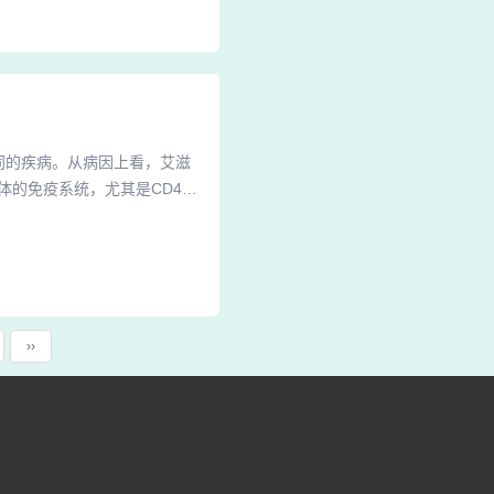
肤，以防加重炎症。可通过冷
同的疾病。从病因上看，艾滋
体的免疫系统，尤其是CD4+
和肿瘤。2、综上，银屑病与
滋病的任何阶段，包括初期。
不属于艾滋初期，二者是完全
››