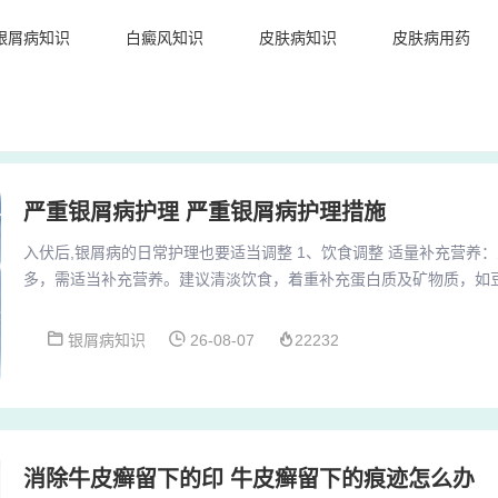
银屑病知识
白癜风知识
皮肤病知识
皮肤病用药
严重银屑病护理 严重银屑病护理措施
入伏后,银屑病的日常护理也要适当调整 1、饮食调整 适量补充营养
多，需适当补充营养。建议清淡饮食，着重补充蛋白质及矿物质，如
与冷饮：辛辣刺激、冷饮等食物应尽量少吃或不吃，以免刺激皮肤，
面 多喝水：在燥热的环境下，人的新陈代谢加快，大量出汗导致水分
银屑病知识
26-08-07
22232
需要多喝水，以补充体内流失的水分，维持身体的正常代谢。饮食清
食应以清淡为主，多吃一些新鲜的蔬菜、水果和豆类...
消除牛皮癣留下的印 牛皮癣留下的痕迹怎么办