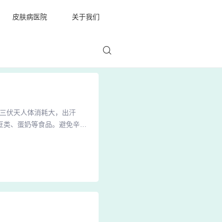
皮肤病医院
关于我们
：三伏天人体消耗大，出汗
豆类、蛋奶等食品。避免辛辣
影响银屑病防治。2、饮食方
流失严重。因此，银屑病患者
淡：入伏后，银屑病患者的饮