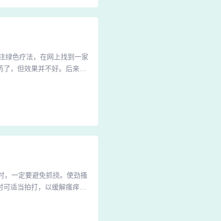
注绿色疗法，在网上找到一家
药了，但效果并不好。后来，
始治疗，确实服药了，但效果
鉴于这种方法不需要内服药，
方案。混合痔治疗经历记录与
痒时，一定要避免抓挠。使劲搔
时可适当拍打，以缓解瘙痒
适合的外用止痒药膏。2、保
洗澡后立即涂抹，重点护理腿