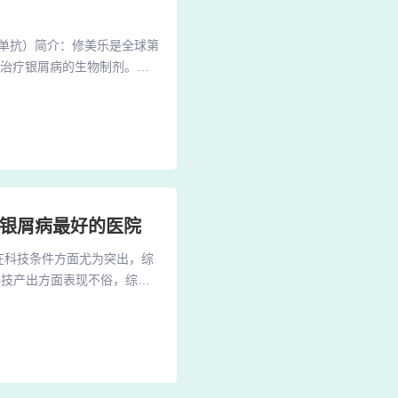
单抗）简介：修美乐是全球第
来治疗银屑病的生物制剂。作
反应，达到治疗银屑病的目的。
000元，规格为100mg/
，一次1支。享受医保报销政
疗银屑病最好的医院
在科技条件方面尤为突出，综
科技产出方面表现不俗，综合
知名度和影响力，综合排名第
诊疗、科研以及教学方面都有
山医院皮肤科：华山医院皮肤