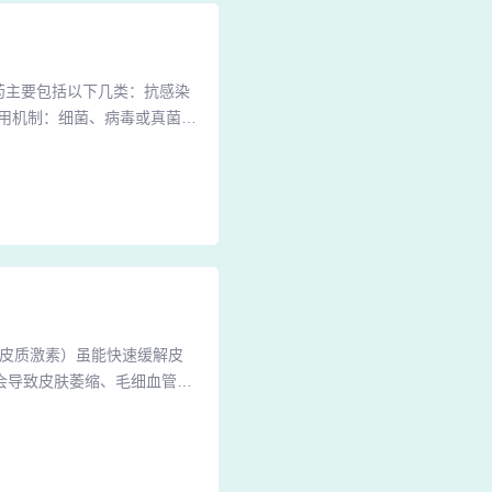
药主要包括以下几类：抗感染
用机制：细菌、病毒或真菌感
的。2、对于皮疹常有红热肿
方法进行治疗。常用药物有二
够清热解毒，凉血消肿，有助
糖皮质激素）虽能快速缓解皮
会导致皮肤萎缩、毛细血管扩
重症。需严格遵医嘱，控制使
病），可通过以下方式科学应
他卡西醇软膏，这类药物可抑