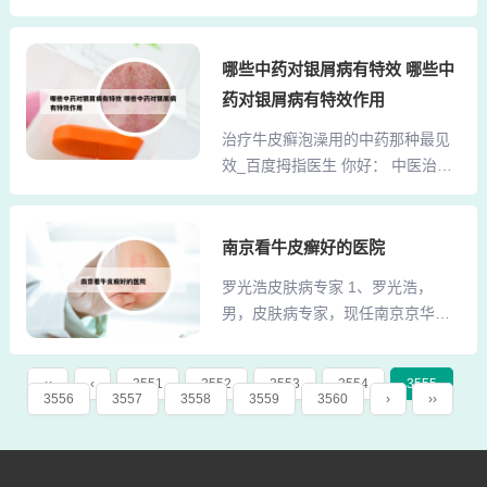
小乔木，花可以观赏，果实多汁，
和利用。早晨：早晨是许多人选择
可以生食或制桃脯、罐头等，核仁
喝牛奶的时候，因为它可以提供一
也可以食用。果肉有白色和黄色
哪些中药对银屑病有特效 哪些中
天所需的能量和营养。在早餐时喝
的，桃有多种品种，一般果皮有
牛奶可以帮助激活新陈代谢，为一
药对银屑病有特效作用
毛，油桃的果皮光滑；蟠桃果实是
天的活动做好准备。此外，牛奶中
治疗牛皮癣泡澡用的中药那种最见
扁盘状；碧桃是观赏花用桃树，有
的蛋白质、钙和维生素D有助于维持
效_百度拇指医生 你好： 中医治疗
多种形式的花瓣。食用菌类：香
骨骼健康。早晨喝牛奶还可以...
牛皮癣没有任何副作用。西医治疗
菇、蘑菇等虽然营养丰富，但在某
牛皮癣，多以外用药物为主，但大
些疾病情况下也可能被视为发物，
部分的外用药物，或多或少都含有
南京看牛皮癣好的医院
需注意食用后的身体反应。 水果
激素、免疫制剂等成分，因此对于
类：荔枝和芒果等甜腻水果在过量
罗光浩皮肤病专家 1、罗光浩，
牛皮癣患者来说，不 但作用有限，
食用时可能导致湿热内生，影响身
男，皮肤病专家，现任南京京华医
而且长用滥用，还有加重病情的危
体健康。特别是对于体质偏热的人
院皮肤科主任医师。社会职务包括
险。紫丹银屑胶囊 【成 份】紫硇
群，应适量食用。果类：水果中一
中国银屑病研究推广中心副主任、
砂、决明子、附子（制）、干姜、
般是糖...
‹‹
‹
3551
3552
3553
3554
3555
世界银屑病先进技术交流协会会
3556
3557
3558
3559
3560
›
››
桂枝、白术、白芍、黄芪、丹参、
员、德国黑尔姆霍尔茨联合会会员
降香、淀粉。【功能主治】养血祛
以及中国银屑病研究中心资深顾
风，润燥止痒。用于血虚风燥所致
问。在90年代初，罗光浩作为中国
的银屑病。肤痒颗粒 【药物组成】