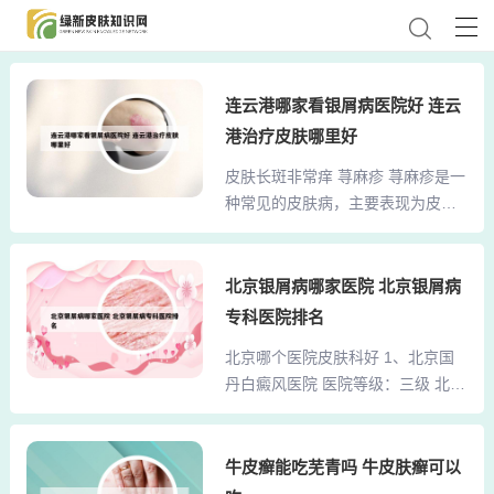
连云港哪家看银屑病医院好 连云
港治疗皮肤哪里好
皮肤长斑非常痒 荨麻疹 荨麻疹是一
种常见的皮肤病，主要表现为皮肤
上出现红斑、瘙痒等症状。这些红
斑可能是由于过敏反应引起的，比
如食物过敏或药物过敏等。荨麻疹
北京银屑病哪家医院 北京银屑病
的发作通常是暂时性的，红斑会在
专科医院排名
几小时或几天内消退，但可能会反
北京哪个医院皮肤科好 1、北京国
复发作。湿疹 湿疹也是一种可能导
丹白癜风医院 医院等级：三级 北京
致皮肤红斑瘙痒的皮肤病。身上长
国丹白癜风医院创建于2009年，位
红斑很痒的原因可能有多种，常见
于北京市丰台区太平桥路17号，专
原因包括皮肤病、过敏反应等。皮
业治疗白癜风皮肤病，还是很有名
牛皮癣能吃芜青吗 牛皮肤癣可以
肤病 某些皮肤病可能导致身上长红
的皮肤科医院的。2、北京擅长皮肤