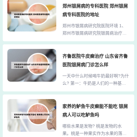
的反映器官吧，我记不太清了，你
郑州银屑病的专科医院 郑州银屑
抑制剂，还有各种各样的角质促成
可以在百度上搜索一下看看。假设
剂，比如蒽林软膏、焦油制剂、水
病专科医院的地址
是肺的毛病的话，那么你先从根上
杨酸软膏。治疗银屑病的药膏分以
郑州市银屑病研究院医院环境 1、
来治疗，也就是说肺上有问题了，
下几类：激素类药物，常用的有复
郑州市银屑病研究院银屑病治疗基
才反应在皮肤上，那么我们当然首
方氟米松软膏、卤米松乳膏...
地，秉承“一切为了患者、一切围绕
当其冲先治本了。2、问题分析：
患者”的原则，致力于科研创新与临
银屑病是皮肤的慢性炎症，具体病
床转化，推行绿色人文医疗，凭借
齐鲁医院牛皮癣治疗 山东省齐鲁
因不明，可能与遗传，免疫，感染
先进的医疗理念与显著疗效，赢得
等因素有关，目前并没有彻底治愈
医院银屑病门诊怎么样
了广大患者及社会的广泛赞誉。2、
的办法。 意见建议： 无论中药还是
一天中什么时候喝牛奶最好啊?为什
郑州市银屑病研究所牛皮癣治疗基
西药，目前都是对症治疗，没有远
么? 第一：牛奶是人们的一种基础
地一直坚守“患者至上”的服务理念，
期效果。3...
食品，一日三餐一般以饭后喝为
致力于科研创新和临床实践的紧密
宜。一天一瓶以早餐喝为好，一天
结合。他们坚持以党的重要思想为
两瓶以早晚喝为佳，也可根据个人
家养的鲈鱼牛皮癣能不能吃 银屑
指导，坚持理论与实践的统一，以
生活习惯在三餐之外的时间喝，但
“以病人为中心，以疗效为核心”为诊
病人可以吃鲈鱼吗
要注意先吃点富含淀粉的食物后再
疗准则，赢得了患者和地方百姓的
哪些水果是发物? 桃是发物的水
喝，使牛奶在胃中有较长的停留时
高度赞誉。3、科研方面，郑州市银
果。桃是一种果实作为水果的落叶
间，这样有利于营养素的全面吸收
屑病研究所与...