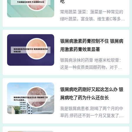
斑并伴随痒感。例如，荨麻疹是一
吃
科的医院有北京大学第一医院、北
种暂时性的皮肤水肿性红斑，其特
常用蔬菜 菠菜：菠菜是一种常见的
京协和医院等。北京大学第一医院
点是迅速出现、痒感明显，一段时
绿叶蔬菜，富含铁、维生素C等多种
擅长领域：北京大学第一医院皮肤
间后又可迅速消退。身上...
营养素，有助于增强免疫力。 生
科是国内知名的皮肤科之一，拥有
菜：生菜口感脆嫩，常用于制作沙
丰富的诊疗经验和专业的医疗团
拉，含有丰富的水分和膳食纤维。
银屑病激素药膏控制不住 银屑病
队。该医院在皮肤病的诊断、治疗
芹菜：芹菜有独特的香味，含有丰
和预防方面都有很高的水平，特别
用激素药膏效果显著
富的维生素K和多种矿物质，有助于
是在一些常见皮肤病和疑难病症方
银屑病涂抹的药膏 地塞米松软膏：
降低血压。西红柿：西红柿是一种
面有着独到的治疗方法。3、北京大
这是一种皮质类固醇药物，对于轻
受欢迎的蔬菜，既可以作为水果，
学第一医院皮肤...
度的银屑病有很好的治疗效果。它
也可以作为烹饪食材。它含有丰富
能有效抗炎、抗免疫，减轻皮肤红
的维生素C和抗氧化剂，可以鲜食、
肿、瘙痒等症状。他克莫司软膏：
银屑病吃药刚好又起这怎么办 银
炒菜、炖汤或制作酱料。 黄瓜：黄
这是一种免疫抑制剂，适用于中度
瓜是夏季常见的蔬菜之一，口感清
屑病吃了药为什么还在长
至重度的银屑病。它通过抑制T细胞
爽。它含有丰富的水分和矿物质，
我是银屑病患者,刚喝了两个月的中
活化，达到抗炎作用，促进皮肤恢
常用于凉拌、炖汤或作为面膜。此
草药,停药还不到一个月又复发了,心
复健康。临床上治疗银屑病常用的
外，还有如白菜、辣...
情... 1、你可以看看中医，牛皮癣属
药膏有糖皮质激素软膏、维A酸软
于皮肤病的一种，而皮肤应该是肺
膏、维生素D3衍生物、钙调磷酸酶