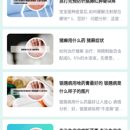
烟。银屑病患者应坚决戒酒，因为
孩打完预防针胳膊红肿硬块疼
药物。避免刺激，如局部反复搔
酒精本身可使皮损明显加重泛发。
宝宝接种疫苗后,如何缓解注射部位
抓、热水烫洗，洗涤剂的使用等不
其次，饮酒损伤肝脏，而部分治疗
硬块? 1、您好！ 问题分析：这是注
良刺激。忌刺激性饮食如酒、浓
银屑病的系统性用药也损伤肝
射位的正常反应。 康复指导：热敷
茶、咖啡及辛辣食物。2、病情分
脏，...
方法：取一块干净的厚纱布或毛巾
析： 你好。根据描述的症状初步来
放在热水里浸湿，取出后，用手轻
猪癣用什么药 猪藓症状
看考虑荨麻疹的可能性比较大。季
轻握一下，以捏着纱布一角不往下
节性荨麻疹，多与接触过敏原导
如何治疗猪癣 治疗：用精制敌百虫
滴水为宜。把浸湿的纱布放在红肿
致。另外就是可能与秋冬季节皮肤
配成0。5％的水溶液，先擦患，部
硬结部位，用水温60摄氏度左右的
干燥，皮肤缺水，营养不良导致。
或喷洒猪体，5天后再治一次。预
小热水袋压在纱布上。2、问题分
3、干癣了，你算好了，...
防：保持猪清洁干燥，勤换垫草，
析： 您好，根据症状描述来看，宝
圈内地面和墙壁用1％敌百虫溶液喷
宝打针的胳膊有硬块消不掉，考虑
银翘病用啥药膏最好的 银翘病是
洒。治疗的常用方法：青霉毒疗法
组织机化，可能与疫苗刺激局部症
什么样子的图片
有效，用5000-10000单位／kg体
状有关。急性期只需要每晚局部热
重，肌肉注射，每日2次；土霉素20
银屑病用什么药最好让人放心 病情
敷，促进局部血液循环，随着时间
-40mg／kg体重，肌肉注射，每日1
分析：好，银屑病俗称“牛皮癣”是一
推移，症状会慢慢消散。 意见建
-2次，也可用四环素等。用抗丹毒
种常见的易于复发的慢性炎症性皮
议： 提倡母乳喂...
血清，仔5一10ml，50kg以下的中3
肤病，特征性损害为红色丘疹或斑
0-50ml，50kg以上的大70~150m
块上覆有多层银白色鳞屑。第对于