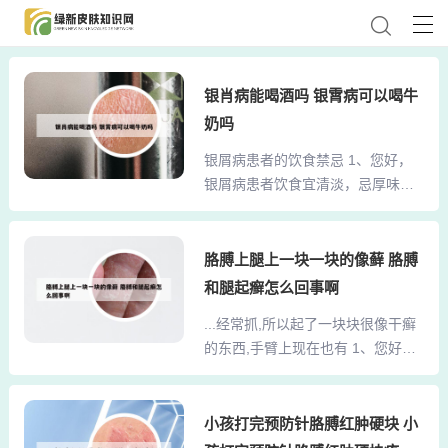
银肖病能喝酒吗 银霄病可以喝牛
奶吗
银屑病患者的饮食禁忌 1、您好，
银屑病患者饮食宜清淡，忌厚味辛
辣之品，避免易致敏和刺激的食
物，如鱼虾、浓茶、咖啡、酒类
等。牛皮癣饮食应注意多吃富含维
胳膊上腿上一块一块的像藓 胳膊
生素A、维生素c及维生素E的食
和腿起癣怎么回事啊
物，如新鲜绿叶蔬菜、番茄、胡萝
...经常抓,所以起了一块块很像干癣
卜、豆类、谷类和各种水果等，并
的东西,手臂上现在也有 1、您好，
注意烹煮时间不要太长，以防维生
您这样的情况推测可能是神经性皮
素被破坏，这样才有利于缓解病情
炎，您可以百度百科下。治疗有：
和皮损的康复。2、银屑病患者主要
去除可能的病因，如情绪波动，或
小孩打完预防针胳膊红肿硬块 小
有以下各种饮食禁忌：忌饮酒、吸
神经衰弱明显者可给予安眠镇静类