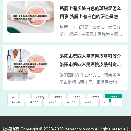
人类的，治疗上我们用抗真菌药浴
要谨慎。选择最科学的疗法才是治
胳膊上有多处白色的斑块是怎么
香波给狗狗洗澡，每周要药浴一
愈牛皮癣的关键。牛皮癣是外用抗
回事 胳膊上有白色的斑点是怎么
次。然后配合抗真菌喷剂，再加上
真菌类的药膏最有用。关键的抗真
回事
服用抗真菌的药。2、宠物犬癣病的
胳膊上长白斑是什么病 1、病情分
菌类的药膏有硝酸咪康唑软膏、酮
康复时间，取决于患癣的严重程
析： 您好！白癜风中医称为白癜，
康唑软膏、舍他康唑软膏、萘替芬
度、采取的措施以及自身的恢复能
白驳，白驳风.是一种后台性皮肤色
酮康唑软膏、克霉...
力等。而真菌比较顽固，即使是轻
素脱失性疾病，表现为局部或泛发
度的狗癣，治疗的周期通常也需要2
性色素脱失，边界清楚，表面光
洛阳市第四人民医院皮肤科简介
周以上。从接触癣菌到出现癣症状
滑，不掉屑.其最大的特点是易扩散
洛阳市第四人民医院皮肤科专家
的潜伏期通常为7至14天。在某些情
难治疗。2、专家指出，白癜风症状
值班表
况下，感染症状会在21天左右出现
洛阳四院在什么地方 1、河南省洛
表现虽然是白斑，但胳膊上出现了
的。3、通常来说，经过...
阳市偃师市西工区。根据百度地图
小白点不一定就是白癜风，日常生
显示，洛阳四院即为河南科技大学
活中有很多的皮肤病症状也是出现
第二附属医院，具体位置在河南省
小白点，下面让白癜风治疗最好医
‹‹
‹
4769
4770
4771
4772
4773
4774
4775
4776
4777
4778
›
››
洛阳市偃师市西工区金谷园路。该
院的专家为大家介绍下胳膊上出现
院拥有洛阳最好的心血管内科，地
小白点都会是哪些疾病。遗传性疾
处洛阳市经济文化中心，北邻火车
病白化病是一种遗传性疾病，自幼
站，南邻周王城广场，交通十分便
发病。表现为全身皮肤变白，毛发
版权所有 Copyright © 2023-2030 henanlvxin.com All rights reserve |