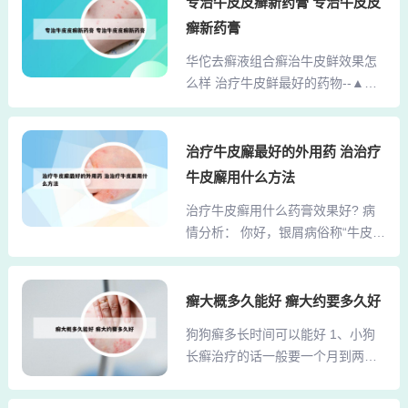
专治牛皮皮癣新药膏 专治牛皮皮
l，皮下注射或静脉注射。发现病猪
最常见的寻常型银屑病，面积比较
癣新药膏
及时隔离治疗，可用0.5%～1%敌...
小的时候，以单纯外用药为主，可
华佗去癣液组合癣治牛皮鲜效果怎
以选择糖皮质激素类药膏，也可以
么样 治疗牛皮鲜最好的药物--▲中
选择维生素D3衍生物药膏，还有维
医扶阳克癣系列组方是通过中药直
甲酸类药膏，还有复方制剂。把糖
接作用到作用于脾肾阳虚病根，抑
皮质激素、维生素D3衍生物，或者
制易感基因的异常表达，保持人体
治疗牛皮廨最好的外用药 治治疗
糖皮质激素、维甲酸类药物联合起
内环境的平衡，从而做到在根源上
来，这些药物的效果都不错，持续
牛皮廨用什么方法
治疗银屑病。功效如何华佗膏是治
应用可以达到完全缓解。银屑病可
治疗牛皮癣用什么药膏效果好? 病
疗手足癣的非处方药，可以止痒杀
外用药为主，常用有卡泊三醇（达
情分析： 你好，银屑病俗称“牛皮
菌，适用于鹅掌风、癣症湿气和脚
力士）软膏，头皮则用...
癣”是一种常见的易于复发的慢性炎
趾痒等病症，治疗效果非常好。华
症性皮肤病， 指导意见： 特征性损
佗膏是由黄凡士林、蜡梅油、苯甲
害为红色丘疹或斑块上覆有多层银
癣大概多久能好 癣大约要多久好
酸、水杨酸、石蜡、樟脑精制而成
白色鳞屑。一般治疗中可以使用外
的皮肤科非处方药品。它是淡黄色
狗狗癣多长时间可以能好 1、小狗
抹蒽林软膏，可用普鲁卡因静脉封
的软膏，有一种很特殊的味道。一
长癣治疗的话一般要一个月到两个
或肌注维生素B12，内服维生素C叶
般是用于治疗对于鹅掌风、手脚
月才能好。因为癣就是一种真菌皮
酸等治疗还可以口服迪银片治疗。
痒、湿气等多种皮肤搔痒症。虽...
肤病。这种真菌皮肤病可以传染给
切忌心急，患者朋友在用药时一定