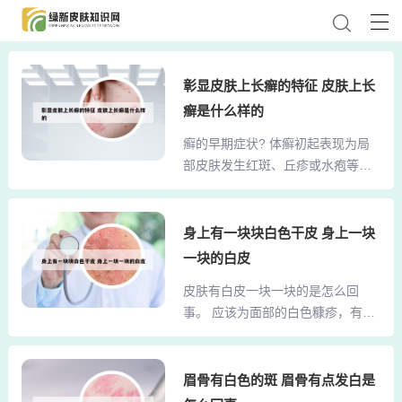
彰显皮肤上长癣的特征 皮肤上长
癣是什么样的
癣的早期症状? 体癣初起表现为局
部皮肤发生红斑、丘疹或水疱等损
害。水疱干涸后出现脱屑，并逐渐
向四周扩大，同时皮损中央部分有
自愈倾向而使皮损呈环状或多环
身上有一块块白色干皮 身上一块
状，边缘隆起，界线清楚，形如铜
一块的白皮
钱，故俗称钱癣或圆癣。猫癣的初
皮肤有白皮一块一块的是怎么回
期症状最明显的要属毛发了，局部
事。 应该为面部的白色糠疹，有一
的毛发会变得很粗燥，很容易就凋
定的季节性，和维生素缺乏、皮肤
落，甚至是块状的掉毛。癣斑的颜
干燥或者真菌感染有一定的关系。
色还没有很深，但总能看见猫咪不
还有可能就是有肠道寄生虫。意见
眉骨有白色的斑 眉骨有点发白是
停抓痒，出现圆圈环状的选啊不
建议：目前白色糠疹的治疗主要是