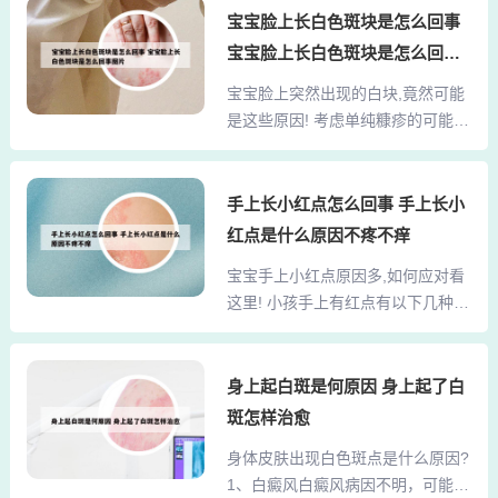
溢性皮炎。脂溢性皮炎是多因素疾
宝宝脸上长白色斑块是怎么回事
较专业。另外安阳市人民医院也可
病。与年龄、性别有关，大多数病
以，是安阳市比较好 的医院。安阳
宝宝脸上长白色斑块是怎么回事
例有遗传倾向，雄激素水平增高，
市协和医院也可以查妇科，同时价
图片
宝宝脸上突然出现的白块,竟然可能
导致皮脂分泌增多。同时与精神紧
格比上面 两家优惠些，但是感觉没
是这些原因! 考虑单纯糠疹的可能性
张焦虑或是熬夜等等都有关。 意见
有上面权威。千万不要...
最大，本病也叫白色糠疹或者蛔虫
建议：根据你的描述可以外用他克
斑或者米汤癣，的是不是真正的
莫司软膏对症治疗。2、你好；局部
癣。本病一般好发于小孩，成年人
手上长小红点怎么回事 手上长小
脱落的已经死亡的上皮细胞，是因
少见，但是也有少部分成年人发
为这个地方是血液循环的最末梢部
红点是什么原因不疼不痒
病，本病可能与寄生虫感染或者维
位而且局部受环境温度影响最大，
宝宝手上小红点原因多,如何应对看
生素缺乏有关。建议口服复合维生
也就是风吹日晒的比较多，极易造
这里! 小孩手上有红点有以下几种原
素B 和 阿苯达唑片，外用硫磺乳膏
成表皮死亡细胞，加上...
因湿疹 是由多种复杂的内、外因素
和地奈德乳膏。能够形成白斑的因
引起的一种具有多形性皮损和易有
素有很多，如果宝宝的白斑表面是
渗出倾向的皮肤炎症性反应。本病
身上起白斑是何原因 身上起了白
否光滑无皮屑，白斑呈淡白色或乳
病因复杂多难以确定，自觉症状瘙
白色，如果边界模糊不清或朝正常
斑怎样治愈
痒剧烈，病情易反复，可多年不
皮肤扩散的话，考虑有可能是白癜
身体皮肤出现白色斑点是什么原因?
愈。 荨麻疹 是由于皮肤、粘膜小血
风；如果皮肤发白可以随时消退，
1、白癜风白癜风病因不明，可能与
管扩张及渗透性增加而出现的一种
多认为是有荨麻疹，如果伴...