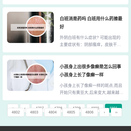
精神、自身免疫、遗传、内分泌、
局限性水肿反应，俗称“风疹块”。问
炎症等因素有关，表现为大小不
题分析： 您好，根据您的描述，2
一，数目不等，形状不定的色素脱
白班消是药吗 白班用什么药擦最
岁宝宝手掌心出现红色皮疹可能是
失斑，表面光滑，无鳞屑，毛发正
皮炎所致。可能是不小心接触到不
好
常或变白。真菌感染可能见于真菌
干净的东西了，可以适当外用维肤
外阴白班有什么症状? 可能出现的
感染引起的花斑藓等等疾病。2、白
膏、皮炎平、百多邦等外用膏药对
主要症状有：阴部瘙痒，皮肤干
癜风是一种复杂的皮肤病，表现为
症治疗，无效时...
燥，肥厚变白，失去弹性，甚至萎
没有色素、大小不等、形状各异的
缩破溃，有疼痛及烧灼感等。对于
白斑，边界清楚，毛囊变白。常用
外阴白斑的治疗，其最初的目的是
小孩身上出很多像癣是怎么回事
的药物有皮质类固醇激素类外用，
控制瘙痒症状。通常需要使用中药
如倍他米松、二甲基亚砜霜剂等，
小孩身上长了像癣一样
类固醇软膏，比如0.1%的倍他米
也可口服补骨酯等中药，必要时行
小孩身上长了像癣一样的斑点,而且
松。在处理外阴瘙痒方面，类固醇
手术疗法。贫血痣贫血痣是一种先
开始只有黄豆大,后来变大,越来越
乳剂的疗效不及软膏。经上述药物
天性色素减退斑，多在出生...
多... 1、小孩身上起的黄豆大的疙
治疗无效的患者，需通过基因免疫
瘩，会不会是水痘啊，赶紧去医院
渗透新疗法的治疗。患有外阴白斑
‹‹
‹
4797
4798
4799
4800
4801
4802
4803
4804
4805
4806
›
››
检查吧，早点对症下药，有病快
这种疾病的患者，一般主要表现为
治，好的快点。2、没有看到层状蛎
外阴部位出现剧烈的瘙痒症状，很
壳样皮屑，暂不考虑银屑病（牛皮
少会出现疼痛感。有外阴部位明显