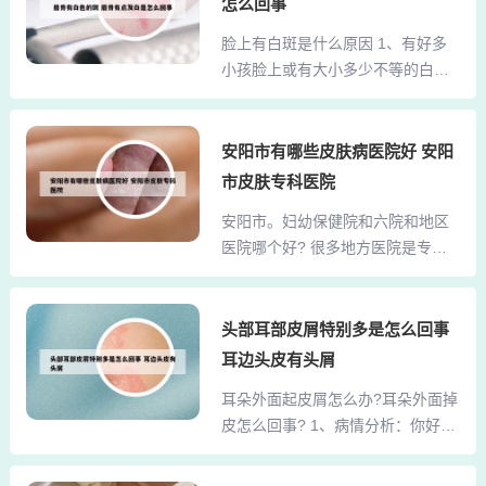
能，越抓越痒。猫癣还会因为不停
怎么回事
外用药膏治疗，一般是使用滋润型
地抓痒而越来越红越来越痒。症状
脸上有白斑是什么原因 1、有好多
的药膏如喜疗妥或者维生素E乳膏；
01 股癣主要分布在男性胯下，症状
小孩脸上或有大小多少不等的白
也可以使用达克宁，一般一周左右
与和其他癣病大致相同，...
斑，也叫色素脱失，医学上叫白色
即可有效。那是白癜风哈！白癜风
康疹，老话讲是小孩肚子有寄生虫
是一种常见的后天性限局性或泛发
了，但实际上与寄生虫没有直接的
安阳市有哪些皮肤病医院好 安阳
性皮肤色素脱失病。由于皮肤的黑
关系，可见于有过敏性疾病的孩子
素细胞功能消失引起，但机制还不
市皮肤专科医院
或维生素特别是B族维生素缺乏等情
清楚。全身各部位可发生，常见于
安阳市。妇幼保健院和六院和地区
况。一般是不需要特殊处理，可以
指背、腕、前臂、颜面、颈项及生
医院哪个好? 很多地方医院是专科
吃点维生素或擦点润肤霜等就可
殖器周围等。本病发病原因尚不...
私立医院，会在网上要求患者挂
以。2、孩子脸上有白斑，可能是以
号，说给患者减免一些费用，但是
下几种情况肚子里有虫可能是肚子
到了医院之后，又会各种要求患者
头部耳部皮屑特别多是怎么回事
里有虫，这种斑一般情况下颜色比
做一些几乎没什么关系的检查，增
较淡，吃过打虫药后3个月后会消
耳边头皮有头屑
加患者的负担 ，所以要根据自己实
失。贫血痣可能是贫血痣，这种斑
耳朵外面起皮屑怎么办?耳朵外面掉
际情况选择。或者提前问清楚。在
一般固定于面部某个位置，摩擦后
皮怎么回事? 1、病情分析：你好，
安阳，如果查妇科的话，应该还属
皮肤不发红。查血常规：血红蛋...
根据你的描述耳朵周围总是有黄色
安阳市妇幼 保健院比较权威，毕竟
的类似头皮屑似的皮屑是考虑为脂
是专科医院，见的情况比 较多，比