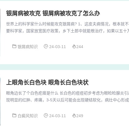
银屑病被攻克 银屑病被攻克了怎么办
世界上的科学家什么时候能攻克银屑病? 1、这皮夫病情况，根本就
要科学家，国家放宽医疗政策，乡下土郎中就能根治疗，如果以五十
就会有很多民间土医来挑战！不喜吻喷。2、基本是无法根治疾患的 
病在现在还没有办法根治，但此症也不是不治之症，在有效对症治疗
银屑病知识
24-03-11
244
3、中国没有。但是美国已经研发出新药物ixekizumab可根治牛皮
牛皮癣新药可能能够改变这一现状，该药物...
上眼角长白色块 眼角长白色块状
眼角边长了个白色疙瘩是什么 长白色的痘痘初步考虑为眼睑睑腺炎引
现明显的红肿、疼痛，3-5天以后可能会出现硬结软化，病灶中心形
痘有可能是脓点。脂肪粒（粟丘疹）是一种长在皮肤上的白色小疙瘩
一小颗白芝麻，一般发生在脸上，特别是女性的眼睛周围。脂肪粒是
白癜风知识
24-03-11
249
瘩，约针头般大小，看起来像是一小颗白芝麻，一般发生在脸上，特
面两边都长了那个白色的包一样的是什么东西? 1、...