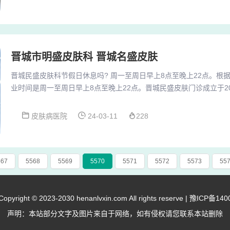
现白点的同时，可能会出现脱屑、瘙痒等症状，需要避免搔抓，防止
白点是怎么回事？遗传基因 据临床观察，白癜风存在...
晋城市明盛皮肤科 晋城名盛皮肤
晋城民盛皮肤科节假日休息吗? 周一至周日早上8点至晚上22点。根
业时间是周一至周日早上8点至晚上22点。晋城民盛皮肤门诊成立于20
服务、保健食品销售。晋城民盛皮肤门诊的统一社会信用代码/注册号是9114
企业法人杨明贵，目前企业处于开业状态。医院节假日不休息，医生
皮肤病医院
24-03-11
228
业务，可放心去任何医院门诊就医。晋城银行车贷还款客服电话 晋城
6-96517。...
567
5568
5569
5570
5571
5572
5573
55
right © 2023-2030 henanlvxin.com All rights reserve |
豫ICP备140
声明：本站部分文字及图片来自于网络，如有侵权请您联系本站删除