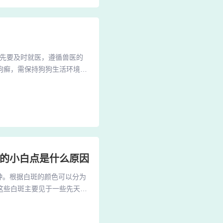
首先要及时就医，遵循兽医的
狗癣，需保持狗狗生活环境干
、预防狗癣的最佳方法是维护
查狗狗的皮肤状况。首先，保
要包括保持狗狗生活环境清洁
点的小白点是什么原因
种。根据白斑的颜色可以分为
这些白斑主要见于一些先天性
白斑等。2、身上长白斑可能
、白癜风等因素导致。皮肤出