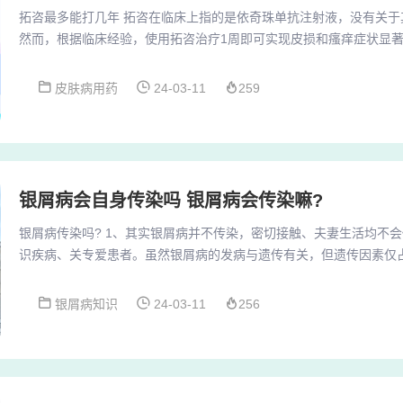
拓咨最多能打几年 拓咨在临床上指的是依奇珠单抗注射液，没有关于
然而，根据临床经验，使用拓咨治疗1周即可实现皮损和瘙痒症状显著改
者达到PASI100。需要。如果患者对拓咨依奇珠单抗的治疗反应良
续治疗的话，可能需要长期使用或定期注射这种药物。重要的是与您
皮肤病用药
24-03-11
259
们的建议。可善挺（司库奇尤单抗）国内上市有半自动针和自动针，
针，自我注射情况下自动针便利性无疑更好，...
银屑病会自身传染吗 银屑病会传染嘛?
银屑病传染吗? 1、其实银屑病并不传染，密切接触、夫妻生活均不
识疾病、关专爱患者。虽然银屑病的发病与遗传有关，但遗传因素仅占到
极治疗属皮损可以得到明显改善。2、银屑病是一种不会传染的皮肤
师。得了传染病的不能做厨师。3、银屑病是不传染的，因为银屑病
银屑病知识
24-03-11
256
性的皮肤病。它具有遗传的倾向，它主要跟易感基因、精神情绪、免
时的生活起居也有一些关系，这些因素联合导致银...