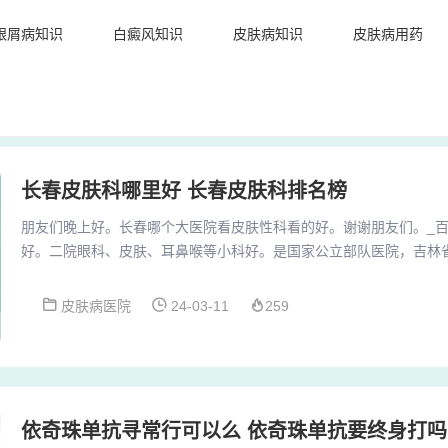
银屑病知识
白癜风知识
皮肤病知识
皮肤病用药
长春皮肤科哪里好 长春皮肤科排名榜
朋友们晚上好。长春哪个大医院看皮肤性科看的好。谢谢朋友们。_百度
好。二院眼科、皮肤、耳鼻喉等小科好。是国家公立部队医院，吉林省
肤病性病科技术示范单位，而且也是比较令人放心的啊，我建议你还
真的是挺好的啊。从品种上看，金帅等品种的长果枝与中果枝较多，
皮肤病医院
24-03-11
259
枝比例大，辽伏等品种容易形成腋花芽。座果：苹果的正常果实，每果
粒。长春吉大二院看皮肤科怎么样? 治疗皮...
依奇珠单抗寻常行可以么 依奇珠单抗要终身打吗