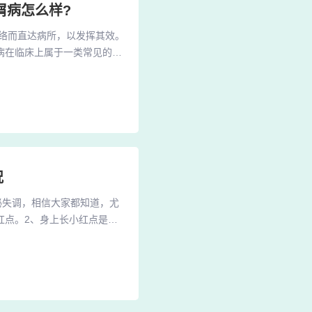
屑病怎么样?
经络而直达病所，以发挥其效。
病在临床上属于一类常见的反
物可以通过皮肤吸收，使人体
过皮肤、穴位等，而直接进入
病人可以采用中药药浴的方
况
泌失调，相信大家都知道，尤
红点。2、身上长小红点是因
都比较多，一般不用做什么处
 身上长小红点是因为毛囊角
红点，需要找到并避免接触过