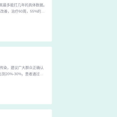
其最多能打几年的具体数据。
善，治疗60周，55%的患
好，并经过医生评估认为需要继
的医生保持密切联系，遵循他
拓咨（依奇珠单抗）为自动
会传染，建议广大群众正确认
20%-30%，患者通过积
病，没有得传染病，可以做厨
是一种免疫介导的多基因遗传
疫状态等因素息息相关，跟平