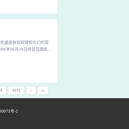
发生继发感染。3、身上长小
据民盛皮肤官网得知它们的营
06年06月29日经营范围医疗
0502770143227R，
护士实行轮休制，不耽误正常
银行车贷中心客服电话是035
74
5575
›
››
00072号-1