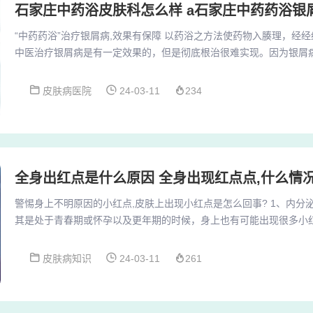
石家庄中药浴皮肤科怎么样 a石家庄中药药浴银
“中药药浴”治疗银屑病,效果有保障 以药浴之方法使药物入腠理，经
中医治疗银屑病是有一定效果的，但是彻底根治很难实现。因为银屑
复发作的皮肤病，因此治疗的时间是非常长的。药浴后，浴液中的药
局部或全身的血药浓度提高，从而产生治疗作用。药浴可以使药物透
皮肤病医院
24-03-11
234
经络血脉，分布全身，再发挥其药理作用。除此之外对于全身散发的
法，效果也不错；另外有一些中医理疗，比如采用穴...
全身出红点是什么原因 全身出现红点点,什么情
警惕身上不明原因的小红点,皮肤上出现小红点是怎么回事? 1、内分
其是处于青春期或怀孕以及更年期的时候，身上也有可能出现很多小
为蚊虫叮咬。这种情况在夏天是比较常见的，因为夏天的时候，蚊子
理，被咬的话，就被咬了吧，一段时间后，身上的小红点就会消失了。
皮肤病知识
24-03-11
261
化症。3、身体过敏是小红点的常见原因之一。如果你发现身上长小
敏原，以避免过敏反应加重。蚊虫叮咬夏天常见的...