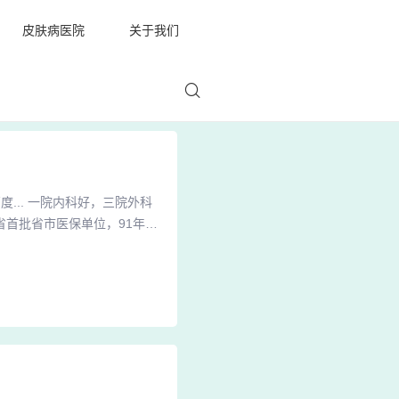
皮肤病医院
关于我们
... 一院内科好，三院外科
首批省市医保单位，91年皮
是去那边看看吧，他们那里还
新红星、红富士等品种的短果
有5个心室，每心室有种子2