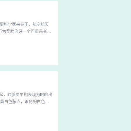
不要科学家来参于，航空航天
万为奖励治好一个严重患者，
在目前而言，患者出现的银屑
之后就可以控制疾患症状。
癣。最近美国科学家开发出一种
起，睑腺炎早期表现为眼睑出
成黄白色脓点，眼角的白色痘
，约针头般大小，看起来像是
一种长在皮肤上的白色小疙
别是女性的眼睛周围。眼角上