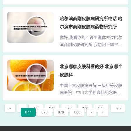
检都是到当地的妇幼保健院，不要
果均需重新挂号。中国医科大学一
想当然以为到市立医院或者第一医
院的电话是024-83955555。中国医
院，以免弄错或者跑空。幼儿园是
哈尔滨商刚皮肤病研究所电话 哈
科大学第一附属医院，也被简称为
一种学前教育机构，用于对幼儿集
中国医大一院，这所医院始建于194
尔滨市商刚皮肤病药物研究所
中进行保育和教育，接纳三至六周
8年，是一座与新中国同...
你好,我看你的回答里说你去过哈尔
岁幼儿。2、资阳换驾证体检在431
滨商刚皮肤研究所,我想问下哪里治
医院是可以的，只要是三甲以上的
疗... 在工商红盾网没查到哈尔滨商
医院，由他们出具的驾证体检合格
刚皮肤病研究所，但是能找到哈尔
报告都是具有法律效力的。3、这三
滨市商刚皮肤科诊所，成立于2006
北京哪家皮肤科看的好 北京哪个
家都是全国健康体检行业内的龙头
年，在哈平路53号，不知道您说的
品牌了，体检结果都是可靠的。但
皮肤科
是否是这个。很多人认为每天洗澡
是总体而言，爱康国宾的性价比会
中国十大皮肤病医院 三级甲等皮肤
是好习惯，但对于“鸡皮肤”来说并不
更高一些，您对比一下三家的体检
病医院：中山大学孙逸仙纪念医
好。沐浴乳也能一定程度上去除老
项目也会发现爱康国宾...
院：中山大学孙逸仙纪念医院是一
废角质，还可能过多洗去油脂，所
所综合性三级甲等医院，创建于183
以，“鸡皮肤”的人在冬天3天洗一次
‹‹
‹
871
872
873
874
875
876
877
878
879
880
›
››
5年。2018年12月4日，被国家卫健
澡就够了，或者每天只用清水洗
委公布为首批肿瘤多学科诊疗试点
澡，而不用沐浴乳。回答量：564
医院。北京协和医院 北京协和医院
采纳率：0% 帮助的人：0 我也去答