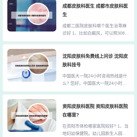
肤专科，地址是江苏省常州市武进
成都皮肤科医生 成都市皮肤科医
疗皮肤病或者湿疹过敏反应。但是
区淹城常乐坊2号。化妆品是越用越
也不能长期服用药物 。需要警惕副
生
好吗? 1、护理皮肤需要内外结合，
作用的影响。建议服用2--3个月。
成都二医院皮肤科哪个医生治荨麻
不是用的产品越多越好，要选择合
最多建议服用6个月。需要医生指导
诊好 1、比如白癜风，可以照308准
适的产品不过，适合自己皮肤的产
下服用药物。所以，不建...
分子激光，特定波长的激光，有促
品就可以。2、很多人有这样一个思
进黑色素产生的作用。化学疗法，
想，认为护肤品用得越多，那么功
化学疗法就是药物，有口服药物，
沈阳皮肤科免费线上问诊 沈阳皮
效就齐全，这种说法是错误的，因
还有注射的、静滴的药物，还有外
为很多护肤品是不配套的，因此在
肤科挂号
用的药物。2、四川省皮肤病医院
众多护肤品的叠涂之下，会给皮肤
中国医大一院24小时咨询热线是什
（四川省医学科学院皮肤病性病研
带来很大的伤害。3、如果往脸上抹
么? 您好，中国医大一院24小时咨
究所），位于成都市青羊区四道街1
过...
询热线为024-83282639，024-832
2号。3、欣敏康菌株相互协同，改
82924。中国医大一院24小时咨询
善过敏体质，针对多种过敏问题，
热线为024-83282639，024-83282
资阳皮肤科医院 资阳皮肤科医院
并且还有增强免疫力，调节肠道的
924。中国医大一院挂号实行实名
作用。一般治疗为找出病因并去除
在哪里?
制，请严格遵守，如就诊人与挂号
之（如食物、感染和药物等因
在资阳市体检哪家医院较好? 1、当
信息不符，医生将拒绝接诊。挂号
素）。对慢性荨麻疹患者，则应尽
地妇幼保健院。幼儿园新生入园体
当日有效，隔日就诊或查看检查结
力避免各种诱发加重因素。...