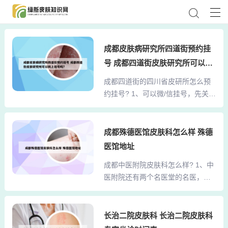
成都皮肤病研究所四道街预约挂
号 成都四道街皮肤研究所可以网
上挂号吗?
成都四道街的四川省皮研所怎么预
约挂号? 1、可以微/信挂号，先关注
“四川省人民医院”（因为皮研所属于
四川省人民医院管辖），然后点击
“就医服务”——“按科室挂号”——
成都殊德医馆皮肤科怎么样 殊德
“四川省人民医院皮肤病性病研究
医馆地址
所”，然后进去选择合适的专家号。
成都中医附院皮肤科怎么样? 1、中
2、可以。四川省皮肤病性病研究所
医附院还有两个名医堂的名医，皮
（省皮研所）建于1958年，是集医
肤科的钟以泽和艾儒栗，钟是黄莺
疗、预防、科研、教学为一体的省
的师傅，但是他们号很贵，56一个
级研究所。3、重启微信并清除缓
号，效果应该很好，但我没试过
长治二院皮肤科 长治二院皮肤科
存：关闭微信应用程序，重新打
哈，因为太贵了，呵呵。2、中医院