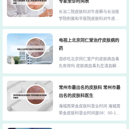
开，并清除微信缓存。更换设备或
专家坐诊时间表
以中医药为主预防和治疗疾病的医
网络：更换其他设备或者连接其他
长治二院皮肤科对牛皮藓与长治医
院，但现在很多这类医院已大多用
网络来挂号。成都四道街皮肤医院
学院附属和平医院皮肤科对牛皮藓
西医了，里面大多医生都是西医
的咨询电话...
治疗... 一般来说二院的皮肤科和骨
的，只还有少数的是中医的了， 中
科是长治最好的。现在看与和平医
心医院是一个城市或地方的中心
院差不多。今年初将家人未用完的
电视上北京同仁堂治疗皮肤病的
（功能比较齐全）医院。3、垃圾医
“浓复方苯甲酸软膏”（原称“魏氏
生，看病不问病史，主动讲也不
药
膏”，宣武医院配制）涂局部患处，
听，两分钟开完药完事。4、很好。
湿疹吃北京同仁堂产的皮肤病血毒
旨在滋润皮肤，未料一周后产生奇
艾儒棣是成都中医药大学附属医院
丸有效吗 皮肤病血毒丸在清血解
效，皮肤无屑、不痒，后购买此药
皮肤科主任医师，擅长治疗...
毒，消肿止痒方面的效果显著，确
数盒（每盒售价仅一元多），每日
实能有效地对抗皮肤疾病。同仁堂
涂患处一次，一月后显奇迹。其药
生产的皮肤病血毒丸沿用中国近代
常州市最出名的皮肤科 常州市最
物分类有多种，维A酸类，比如阿魏
名医施今墨大夫的经验方。该药用
胶囊；还有免疫制剂、甲氨蝶蛉、
出名的皮肤科医生
于治疗神经性皮炎，皮肤病血毒丸
环磷酰胺、免疫调节剂、雷公藤
淹城周荣金皮肤科营业时间 淹城周
从止痒入手，减少了人为的搔抓，
等。现在这几年有一些新药出来，
荣金皮肤科营业时间是08：00-1
减少对瘢痕的刺激，使瘢痕逐渐复
生物抑制剂如阿达木单...
1：00，13：00-17：00。根据查询
原，可取得极好的效果。你好，皮
相关公开信息显示：周荣金中医皮
肤病血毒丸是中成药。可以有效治