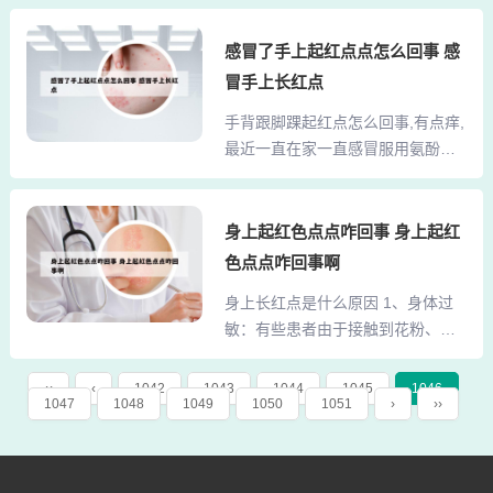
科设置较为齐全，包括遗传性皮肤
应，瘙痒难耐，成片红斑。疹型单
病门诊、银屑病门诊、白癜风门诊
感冒了手上起红点点怎么回事 感
一，发病前有接触过敏物质。典型
等，该院皮肤科是我国主要的皮肤
症状：红斑、红肿、丘疹、水疱或
冒手上长红点
病学医教研和人才培养基地之一，
大疱。特点：疹型单一。接触性皮
手背跟脚踝起红点怎么回事,有点痒,
一直在国内外享有盛誉。北京协和
炎： 皮肤黏膜与外界的过敏源相接
最近一直在家一直感冒服用氨酚黄
医院 北京协和医院是一所位于北京
触，身体上就会出现红斑、水
那... 1、第一：出现脚踝处有红点痒
市东城区，集医疗、科研、教学为
疱、...
的症状可以考虑是患有了湿疹，假
一体的大型综合医院。皮肤相对公
如是湿疹那么是需要及时治疗的，
身上起红色点点咋回事 身上起红
认最好的是上海华山，近些年来比
因为这个疾病很容易反复，会长红
如西京医院皮肤发展也非常不错。
色点点咋回事啊
疹和瘙痒的，如果遇到热瘙痒就会
保定皮肤病医院哪个排名好? 选择
身上长红点是什么原因 1、身体过
加重的。2、身上长小红点是因为身
一家好的皮肤病医院对于患者来说
敏：有些患者由于接触到花粉、海
体过敏。这种情况也是比较常见
非常重要。保定市第一医院...
鲜、药物、化妆品等过敏原，从而
的，在日常的生活中特别容易见到
就会产生过敏作用，导致身上长小
的，此种情况需要找到过敏原，找
‹‹
‹
1042
1043
1044
1045
1046
1047
1048
1049
1050
1051
›
››
红点。昆虫叮咬：农村或者一些偏
见过敏原之后，避免再次接触过敏
远的山区蚊虫比较多，难免不被蚊
原即可。身上长小红点是因为蚊虫
虫叮咬，由于一些蚊子、虫子的叮
叮咬。3、脚踝处有小红点瘙痒的症
咬使身上长小红点。2、幼儿身上起
状，有可能是因为皮肤感染的疾