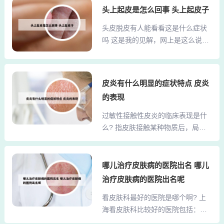
不经常洗澡或更换衣服，身体上的
头上起皮是怎么回事 头上起皮子
是很受益的。体内水分充足，皮肤
细菌和污垢就会积聚。这可能会导
自然也不会太干，皮肤起皮屑的问
头皮脱皮有人能看看这是什么症状
致毛囊炎或其他皮肤感染，从而引
题自然就解决了。3、脸上起皮屑，
吗 这是我的见解，网上是这么说
起小脓包的出现。首先进行抗感染
关键的解决方法在于补水。时常注
的：头癣的表现可从类似脂溢性皮
治疗，使用抗生素治疗。因为年轻
意为皮肤多补水，...
炎的非炎症脱屑到伴脱发的严重脓
人出现多发性的化脓性的病灶不一
疱性皮疹，即脓癣。伴或不伴鳞屑
定是单纯的多发性脓肿，也有可能
皮炎有什么明显的症状特点 皮炎
的脱发是头癣最常见的表现，脱发
是CTCL，虽然比较罕见。指导意
的表现
可以是散在斑片，也可累及整个头
见：建议增强抵抗力，多休息，饮
皮。可有颈后或耳后淋巴结肿大。
过敏性接触性皮炎的临床表现是什
食上要注意高能量、高蛋白，并尽
你说的情况是脂溢性皮炎的问题，
么? 指皮肤接触某种物质后，局部
早到皮肤科进行检查。问题一：身
脂溢性皮炎的症状常自头部开始向
发生红斑、水肿、痒痛感，严重者
上长黄色脓包是什么原因...
下蔓延，典型损害为暗黄红丘疹或
可有水泡、脱皮等症状出现。能使
斑片，边缘清楚，表面被覆油腻性
皮肤产生接触性皮炎的物质有首
哪儿治疗皮肤病的医院出名 哪儿
鳞屑或痂皮，伴有不同程度的瘙
饰、表链、镜架、凉鞋、化纤布
治疗皮肤病的医院出名呢
痒。长痘：一般情况下，洗头、抓
料、外用药、化学品、化妆品等。
头皮或梳头时会感觉头皮上有痘。
看皮肤科最好的医院是哪个啊? 上
接触性皮炎也称过敏性皮炎，是皮
如果用力一点，会感到疼痛。应该
海看皮肤科比较好的医院包括：复
肤表皮接触尘螨、花粉、碱性物质
警...
旦大学附属华山医院：该院的皮肤
等易过敏物质，产生的皮肤炎症反