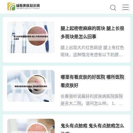
腿上起密密麻麻的斑块 腿上长很
多斑块是怎么回事
腿上出现大片红色斑迹 腿上有红色
斑块，这种情况考虑有以下的原
因。一，考虑是由于过敏性疾病引
起的红色斑块，例如湿疹、淤积性
皮炎、接触性皮炎、神经性皮炎等
哪里有看皮肤的好医院 哪所医院
疾病引起的，往往伴有瘙痒症状。
看皮肤好
大腿上有红色的斑块，通常是由于
长春我听说最好的皮肤病医院医院
过敏引起的红肿，或者是由于过敏
是吉大二院。请问怎么样。 1、治
引起的风团样红斑，或者是血管神
疗皮肤病建议去正规专业的皮肤科
经性水肿形成的红色的斑块。除此
医院就诊比较好。长春治疗皮肤疾
之外，也有感染性的斑块。运动完
病的医院是比较多的，但凡是正规
鬼头有点脓疱 鬼头有点脓疱怎么
大腿小腿上都出现暗红的斑点可能
医院都是比较合适的。吉林大学第