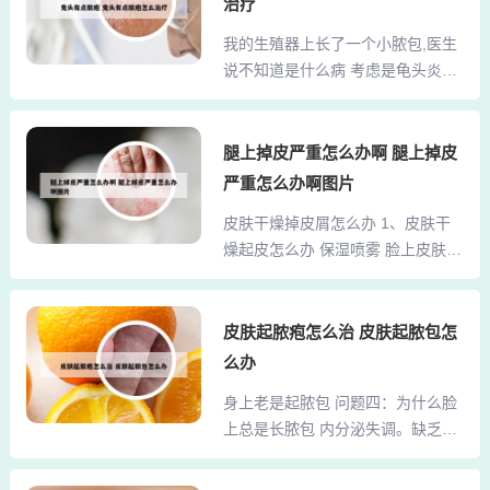
有以下几种原因： 过敏性皮炎：如
治疗
二医院是一所三级甲等综合性临床
果在运动期间接触了过敏原，如动
我的生殖器上长了一个小脓包,医生
医院。2、吉大二院皮肤科是吉林省
物毛发、花粉等，可能会导致皮肤
说不知道是什么病 考虑是龟头炎的
最好的。但有的医生开药特别过
出现过敏反应，从而出现上述症...
可能，多由包茎、包皮过长引起，
分。建议挂夏建新副主任的号。吉
包皮内，形成包皮垢。细菌、包皮
大一院皮肤科现在也不错。3、吉大
垢及尿液刺激或少数机械怀损伤往
腿上掉皮严重怎么办啊 腿上掉皮
二院皮肤科比较好 你的皮肤属于敏
往使得包皮变红肿，且有黄色的分
感性的，主要保护吧 调理好饮食和
严重怎么办啊图片
泌物流出，翻开保皮时整个龟头也
睡眠 去正经医院，找正经大夫。
皮肤干燥掉皮屑怎么办 1、皮肤干
是红、肿，这就是典型的急性包皮
4、长春华山皮肤病医院位于吉林省
燥起皮怎么办 保湿喷雾 脸上皮肤干
龟头炎。根据你述说的症状，不排
长春市南关区大经路3...
燥起皮的小伙伴，记得随身携带保
除患了疱疹或包皮龟头炎等疾病可
湿喷雾化妆水，可以让肌肤细胞随
能。龟头炎一般与生殖泌尿系感染
时充满足够的保湿因子，为深层肌
皮肤起脓疱怎么治 皮肤起脓包怎
有关，具体是什么致病菌引起，一
肤提供保湿水润，有效恢复肌肤的
般到医院通过专家的体格检查结合
么办
润泽感，瞬间赶走干燥和皮屑。2、
相关的辅助检查才能确诊。龟头包
身上老是起脓包 问题四：为什么脸
为皮肤补充水分，可以通过饮水的
皮炎，表现为局部红肿、丘疹、溃
上总是长脓包 内分泌失调。缺乏个
方式来解决。日常注意多喝水，可
疡等。你所说的这种情况最常...
人卫生缺乏个人卫生是导致身上出
以为体内补充充足的水分，还可以
现小脓包的主要原因之一。如果你
为体内多排毒，这对皮肤来说，也