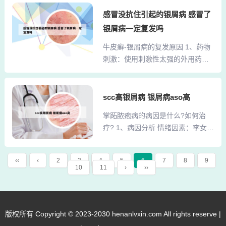
敏，这可能触发或加重症状。如果
甲有竖纹，可能的原因有以下几
怀疑海鲜可能引发症状，应避免食
感冒没抗住引起的银屑病 感冒了
点：缺乏维生素A：指甲表现：指甲
用。某些水果和蔬菜：如草莓、番
表面不够光滑，出现明显竖纹。相
银屑病一定复发吗
茄、土豆等含有高浓度生物碱的食
关因素：操劳过度、用脑过度以及
牛皮癣-银屑病的复发原因 1、药物
物，可能对某些银屑病患者造成皮
睡眠不足时，竖纹会更加明显。消
刺激：使用刺激性太强的外用药，
肤刺激，引发或加重症状。2、银屑
化不好：指甲表现：指...
如某些浓度高、刺激性强的软膏、
病患者在饮食上应避免以下食物：
酊剂等，可能会引起刺激性皮炎，
辛辣刺激的食物：如辣椒、花椒、
从而促使牛皮癣加重或泛发。药物
scc高银屑病 银屑病aso高
姜、蒜等，这些食物可能刺激皮
过敏：某些外用药虽然刺激性不
肤，加重病情。鱼虾等海鲜类：海
掌跖脓疱病的病因是什么?如何治
大，但可能作为过敏物质引发皮肤
鲜类食物容易引发过敏反应，对于
疗? 1、病因分析 情绪因素：李女士
过敏性接触性皮炎，进而诱发严重
银屑病患者来说，可能诱发或加重
情绪常常紧张，容易生气，这可能
的牛皮癣。内服某些药物或打针也
皮损。肥肉和动物油：高脂肪食
会导致气滞血瘀，使得皮肤不能得
可能引起药物性皮炎，从而诱发牛
物...
‹‹
‹
2
3
4
5
6
7
8
9
到有效的滋养和排毒。饮食习惯：
10
11
›
››
皮癣。2、在冬春季受扁桃体炎、感
她的饮食习惯偏向辛辣刺激，可能
冒、受外伤、抓挠皮肤或化学品刺
进一步助长湿热病理，从而加剧了
激，精神紧张，饮食不节等因素而
掌跖脓疱病的症状。2、病因：掌跖
引发银屑病的复发。3、外伤是牛皮
脓疱病的病因通常不明显，但可能
版权所有 Copyright © 2023-2030 henanlvxin.com All rights reserve |
癣复发的主要因素之一，因此在日
与感染有关，如扁桃体发炎。也有