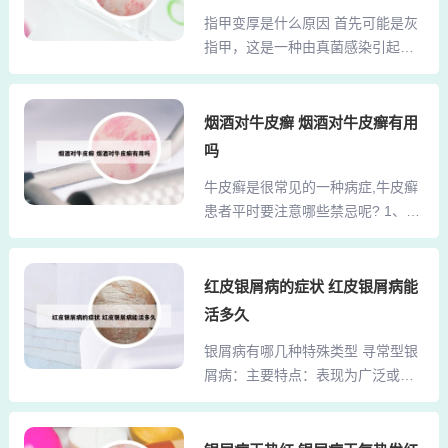
屑病。在临床上有较多患者可以得
间隙造成二次感染，凉席毛刺对烧
指甲变厚是什么原因 首先可能是灰
到较好的治疗，10-20年不复发，但
伤恢复期皮肤特别危险。2、皮肤敏
指甲，这是一种由真菌感染引起的
是并不能保证患者终生不再出现银
感患者 湿疹、荨麻疹患者接触草席
疾病。真菌会侵蚀指甲，导致指甲
屑病皮疹。3、银屑病可...
可能因螨虫滋生加重瘙痒，竹纤维
颜色改变、增厚、变脆等。它具有
接缝处的毛刺会磨损银屑病患处。
一定传染性，可通过接触传播。其
烟酒对牛皮癣 烟酒对牛皮癣有用
建议选择水洗牛皮席或经过高温碳
次，银屑病累及指甲时，也可能出
吗
化的亚麻席，日常配合除螨仪每周
现指甲发黄变厚的情况，同时指甲
清洁。 腰椎病患者 过硬的藤席会改
牛皮癣是很常见的一种病症,牛皮癣
表面可能会有一些点状凹陷等表
变脊柱生理曲度，...
患者平时要注意哪些禁忌呢? 1、不
现。真菌感染：灰指甲是指甲变厚
要抽烟喝酒。不要焦虑、生气，注
的常见原因之一。真菌喜欢在温暖
意心情愉快。保持清淡饮食。辛辣
潮湿的环境生长，比如经常穿不透
的食物牛皮癣患者要尽量少吃，鱼
红皮银屑病的症状 红皮银屑病能
气的鞋子，脚部容易出汗，就给真
虾类水产品或海鲜应慎食，烟酒对
菌提供了滋生条件。真菌会侵蚀指
活多久
牛皮癣患者无益，牛羊肉、肥肉也
甲，从指甲边缘或甲下开始，逐渐
银屑病有哪几种特殊类型 寻常型银
会加重牛皮癣病情，牛皮癣早期要
破坏指甲角质层，使其不断增生，
屑病：主要特点：表现为广泛或限
及时的治疗才重要，以防病情恶
导致指甲变厚。真菌感染是较为
局性分布的红色丘疹、斑块，上覆
化。牛皮癣的病人在吃糖的时候也
常...
银白色鳞屑。特殊类型：包括急性
不能吃的太多，不然对自己的身体
点滴状银屑病、脂溢性银屑病、反