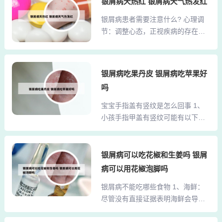
银屑病天热红 银屑病天气热发红
是十分不好的。2、其次，饮食的调
向银屑病和尿布银屑病。脓疱型银
整也是关键。患者应当保持饮食的
银屑病患者需要注意什么? 心理调
屑病：泛发性脓疱型：常急性发
合理化，不挑食、不偏食，同时忌
节：调整心态，正视疾病的存在，
病，在皮肤上迅速出现针尖至粟粒
烟、忌酒。建议多食用豆类、粗
避免过度焦虑和压力，积极预防因
大小的浅在性无菌性小脓疱，可融
粮、新鲜蔬菜和水果等食品，...
心理因素导致的病情加重。预防感
合形成片状脓湖，伴全身症状。头
染：注意生活起居，避免上呼吸道
皮银屑病：这种类型的银屑病可以
银屑病吃果丹皮 银屑病吃苹果好
感染或其他系统的感染，因为感染
独立出现，也常与身体其他部位的
吗
可能是银屑病的重要诱因。注意事
银屑病并发。通常情况下，头皮的
项 科学饮食：虽然饮食因素仅占诱
宝宝手指盖有竖纹是怎么回事 1、
皮损会先于其他部位出现，因此在
发因素的27%，但仍需注意饮食的
小孩手指甲盖有竖纹可能有以下几
诊断时需要特别注意鉴别。 束状
科学性。避免过度搔抓：搔抓可能
种原因：身体缺少维生素A：主要表
发：这是头皮银屑病的一个典型
导致皮肤破损和感染，加重病情。
现为指甲表面不光滑或有明显的竖
特...
适度运动：适当的运动可以提高身
纹。劳累过度、用脑过度或睡眠不
银屑病可以吃花椒和生姜吗 银屑
体素质，增强免疫力，但要注意避
足时也可能出现这种竖纹。可以通
病可以用花椒泡脚吗
免过度劳累。总结：银屑病患者在
过饮食来补充维生素A，多吃含有维
生活中应特别注意作息、饮食、情
银屑病不能吃哪些食物 1、海鲜：
生素A的食物。消化系统问题或身体
绪管理等方面，这些措施有...
尽管没有直接证据表明海鲜会导致
缺钙：指甲上出现的棱状竖纹可能
银屑病，但某些人可能对海鲜过
与消化系统不佳有关。2、小孩手指