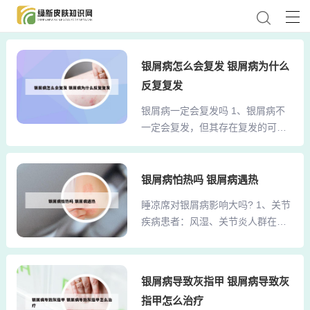
银屑病怎么会复发 银屑病为什么
反复复发
银屑病一定会复发吗 1、银屑病不
一定会复发，但其存在复发的可能
性。以下是关于银屑病复发问题的
详细解复发周期不一：银屑病的复
发周期因人而异，部分患者可能几
银屑病怕热吗 银屑病遇热
年甚至十几年病情没有反复，而另
睡凉席对银屑病影响大吗? 1、关节
一些患者则可能每年复发一次或多
疾病患者：风湿、关节炎人群在湿
次。2、目前研究数据证实，银屑病
度较高的季节使用凉席，可能加重
不能根治。银屑病主要的发病特点
关节僵痛，竹席过凉的触感甚至可
是复发，银屑病发作有两个高峰
能诱发肌肉痉挛。 皮肤脆弱群体：
期，即青春期和更年期，多数患者
银屑病导致灰指甲 银屑病导致灰
湿疹患者出汗后凉席缝隙易积汗刺
都会在这两个阶段出现或者加重银
指甲怎么治疗
激患处，银屑病鳞屑可能卡入竹片