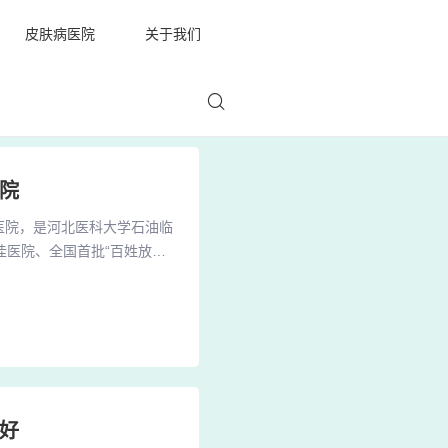
皮肤病医院
关于我们
院
医院，是河北医科大学石油临
佳医院、全国首批“百姓放心
一所集医疗、科研、教学、保
院：廊坊市人民医院是廊坊地
甲医院的资质。该医院拥有先
好