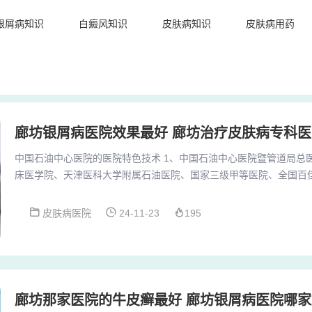
银屑病知识
白癜风知识
皮肤病知识
皮肤病用药
廊坊银屑病医院效果最好 廊坊治疗皮肤病专科医
中国石油中心医院的医院特色技术 1、中国石油中心医院暨管道局总
床医学院、天津医科大学附属石油医院、国家三级甲等医院、全国百
示范医院”、 中国石油职业卫生技术服务中心（国家甲级资质），是
健、职业卫生和健康管理于一体的大型企业医院。2、廊坊市人民医
皮肤病医院
24-11-23
195
区一家历史悠久的大型医疗机构，自建立以来，逐渐发展并获得了三
进的医疗设备和专业的医疗团队，为廊坊地区的患者...
廊坊那家医院的牛皮癣最好 廊坊银屑病医院哪家