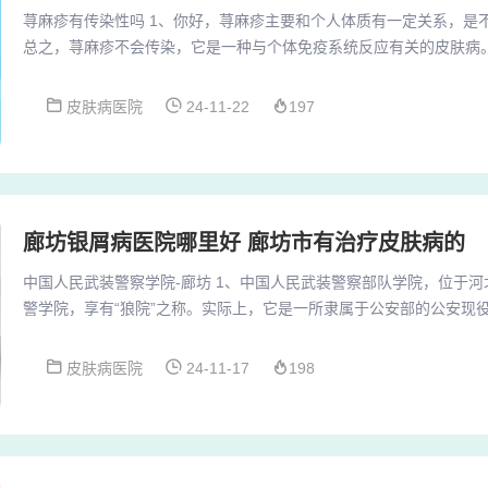
荨麻疹有传染性吗 1、你好，荨麻疹主要和个人体质有一定关系，是
总之，荨麻疹不会传染，它是一种与个体免疫系统反应有关的皮肤病
必过于担心会传染给他人。重要的是，及时采取适当的措施缓解荨麻
惯和饮食习惯，以预防荨麻疹的发生。3、荨麻疹不具有传染性，这
皮肤病医院
24-11-22
197
担心荨麻疹会传染而倍感压力，实际上这是不必要的担忧。与荨麻疹
进餐等，都不会造成疾病的传播。同时，荨麻疹也不会...
廊坊银屑病医院哪里好 廊坊市有治疗皮肤病的
中国人民武装警察学院-廊坊 1、中国人民武装警察部队学院，位于
警学院，享有“狼院”之称。实际上，它是一所隶属于公安部的公安现
部队的关联较少，主要涉及边防、消防、警卫、维和等四个方向。学院
院校，后经过多次调整改革，转变为公安现役院校。2、廊坊武警学
皮肤病医院
24-11-17
198
院，全称为中国人民武装警察部队廊坊市支队学院，是一所培养武警
警部队的教育机构，其教育质量和教育水平在武...