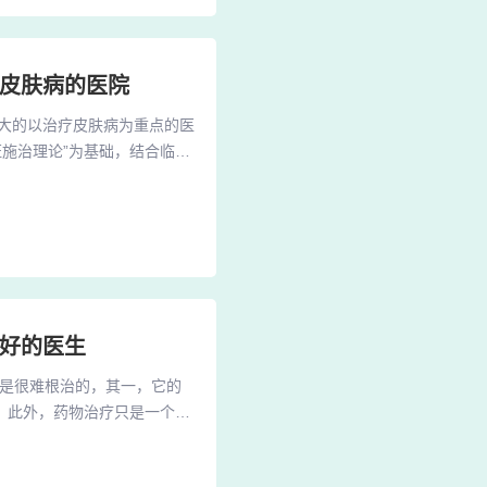
疗皮肤病的医院
大的以治疗皮肤病为重点的医
证施治理论”为基础，结合临床
治疗上积累了丰富的临床经
出专科特色、满足社会需求”
设备和专业人才，并长期与天
病好的医生
癣是很难根治的，其一，它的
。此外，药物治疗只是一个方
 1、周一至周五7点至10
路，截止到2023年7月29