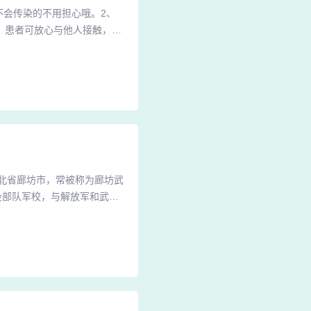
不会传染的不用担心哦。2、
。患者可放心与他人接触，不
疹症状，并保持良好的生活习
一点非常重要。很多患者因为
患者日常接触，如握手、共同
河北省廊坊市，常被称为廊坊武
役部队军校，与解放军和武警
成立于1981年，起初为武警
院是一本院校。廊坊武警学
官兵的高等教育机构。作为武