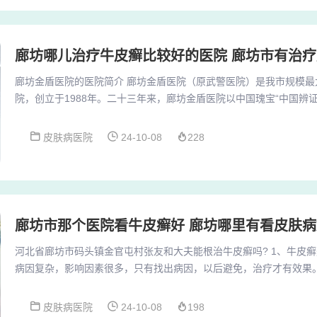
廊坊哪儿治疗牛皮癣比较好的医院 廊坊市有治
廊坊金盾医院的医院简介 廊坊金盾医院（原武警医院）是我市规模最
院，创立于1988年。二十三年来，廊坊金盾医院以中国瑰宝“中国辨
实践，突出中医特色，发挥西医专长，在皮肤病、生殖感染的诊断和
验，经十几万例临床实践，治愈率走在同行前沿。廊坊金盾医院以“突
皮肤病医院
24-10-08
228
为使命，以“专科专家、专病专冶”为专科发展模式，不断引进高尖端
津、上海、北京知名皮肤病医院、专家进行临...
廊坊市那个医院看牛皮癣好 廊坊哪里有看皮肤
河北省廊坊市码头镇金官屯村张友和大夫能根治牛皮癣吗? 1、牛皮
病因复杂，影响因素很多，只有找出病因，以后避免，治疗才有效果
面，后期护理也很重要的，不是只要用药病就会好。廊坊市健源体检中心
点。根据查询百度地图得知，廊坊健源体检中心位于廊坊市广阳区建设北
皮肤病医院
24-10-08
198