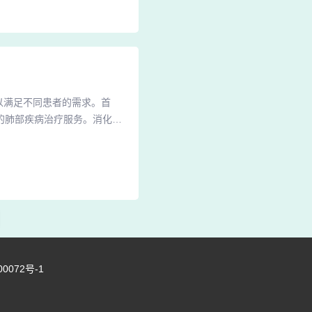
心主要是检查内科、血压、脉
以满足不同患者的需求。首
的肺部疾病治疗服务。消化内
心内科则专门处理心脏相关疾
0人，其中包括54名正高级职
卫生部认定为“脑卒中筛查与防
00072号-1