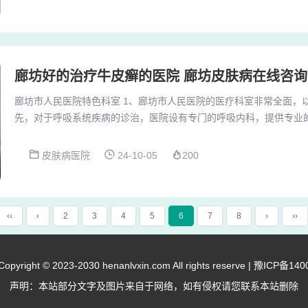
日，该中心的营业时间是为周一至周五7点至10点。廊坊健源体检中
搏、心肺听诊、胸腹肝脾部视触叩听等。...
廊坊好的治疗牛皮癣的医院 廊坊皮肤病在线咨询
廊坊市人民医院特色科室 1、廊坊市人民医院的医疗科室非常全面，
先，对于呼吸系统疾病的诊治，医院设有专门的呼吸内科，提供专业
科专注于胃肠道疾病的诊疗，包括消化系统疾病和肝胆疾病的治疗。
病，确保心脏健康。2、医院设有48个临床和医技科室，员工总数160
皮肤病医院
24-10-05
200
称和192名副高级职称的专业人才。医院在多个领域享有盛誉，如被
治基地”，并与河北北方学院、河北大学建...
‹‹
‹
2
3
4
5
6
7
8
›
››
right © 2023-2030 henanlvxin.com All rights reserve |
豫ICP备140
声明：本站部分文字及图片来自于网络，如有侵权请您联系本站删除