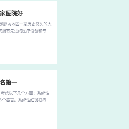
哪家医院好
是廊坊地区一家历史悠久的大
院拥有先进的医疗设备和专业
民医院是廊坊地区一所集医
甲医院中的佼佼者。中国石油
发展壮大的三甲医院，拥有较
排名第一
，考虑以下几个方面：系统性
多个器官。系统性红斑狼疮的
，不伴有瘙痒，日晒后会加
液系统凝血机能发生障碍引起
脏疾病所致的凝血酶原减少性