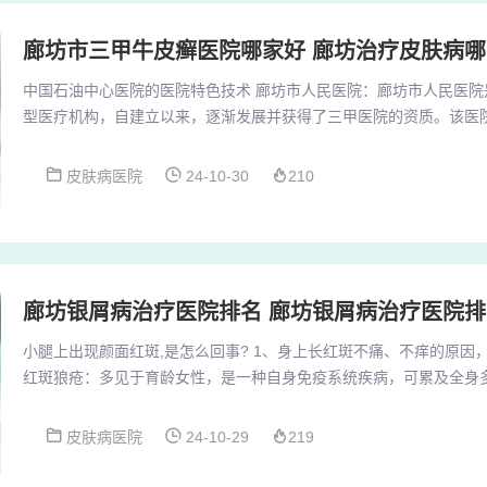
廊坊市三甲牛皮癣医院哪家好 廊坊治疗皮肤病
中国石油中心医院的医院特色技术 廊坊市人民医院：廊坊市人民医院
型医疗机构，自建立以来，逐渐发展并获得了三甲医院的资质。该医
的医疗团队，为廊坊地区的患者提供了高质量的医疗服务。廊坊市人
疗、科研、教学于一体的综合性医院，设施先进，医疗水平高，是三
皮肤病医院
24-10-30
210
天然气集团公司中心医院则是以石油行业职工医疗保障为基础，逐渐
高的医疗质量和服务水平。中国石油中心医院暨管道局总...
廊坊银屑病治疗医院排名 廊坊银屑病治疗医院
小腿上出现颜面红斑,是怎么回事? 1、身上长红斑不痛、不痒的原因
红斑狼疮：多见于育龄女性，是一种自身免疫系统疾病，可累及全身
患者可以在颜面部位以及身体的其他部位出现红斑，而且不伴有疼痛
重，尤其是在颜面部位出现了蝶形的红斑。2、血液系统病变 由于血
皮肤病医院
24-10-29
219
的出血。如血小板减少性紫癜、血友病、纤维蛋白原减少性紫癜、肝
紫癜、应用过多抗凝药物引起的紫癜。以上几种病变...