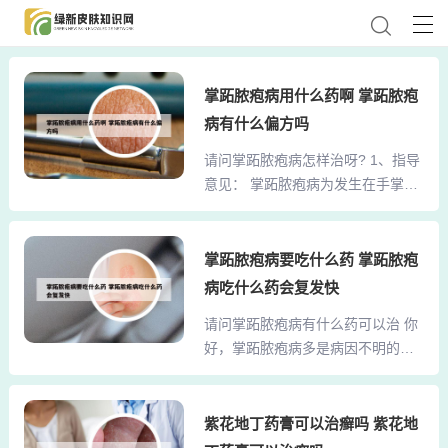
掌跖脓疱病用什么药啊 掌跖脓疱
病有什么偏方吗
请问掌跖脓疱病怎样治呀? 1、指导
意见： 掌跖脓疱病为发生在手掌和
足跖的脓疱性皮肤病，反复发作，
慢性经过，临床较常见，病因不
明。无特效疗法，可服 用氨苯砜或
掌跖脓疱病要吃什么药 掌跖脓疱
反应停等，配合复方维生素B。局部
病吃什么药会复发快
用皮质类固醇激素制剂封包有一定
请问掌跖脓疱病有什么药可以治 你
效果。2、您好 问题分析： 掌跖脓
好，掌跖脓疱病多是病因不明的，
疱病能治愈的。掌跖脓疱主要由于
对症处理即可。问题分析： 根据您
脾虚生湿，湿热内蕴，或外感湿热
所说的情况，有掌趾脓疱病的话，
邪毒，以致邪毒循经外越蕴于掌跖
保守治疗可以通过口服四环素以及
紫花地丁药膏可以治癣吗 紫花地
而发。 指导建议：治疗以消炎抗病
复方甘草酸苷胶囊，同时外用维a酸