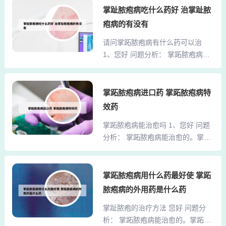
经外越蕴于掌跖而发。 指导建议：
掌趾脓疱病吃什么药好 治掌趾脓
等作用。主治类风湿性关节炎、强
治疗以消炎抗病毒为主，例如口服
直性脊柱炎、红斑狼疮病、麻风
疱病的有没有
泛昔洛韦片、万乃洛韦、强的松或
病、肾病、银屑病、白血病等。现
请问掌跖脓疱病有什么药可以治
涂阿昔洛韦软膏治疗。还可以给予
代医药学研究表明雷公藤还具有抗
1、您好 问题分析： 掌跖脓疱病能
口服皮质激素和抗组胺药治疗的。
生育、抗艾滋病毒作用。3、雷公...
治愈的。掌跖脓疱主要由于脾虚生
2、治疗方法很多，主要为内服药物
湿，湿热内蕴，或外感湿热邪毒，
和局部光疗。 内服药物：阿维A、
以致邪毒循经外越蕴于掌跖而发。
掌跖脓疱病进口药 掌跖脓疱病特
MTX等 局部行uva或uvb治疗。3、
指导建议：治疗以消炎抗病毒为
目前治疗掌跖脓疱病的方法不多，
效药
主，例如口服泛昔洛韦片、万乃洛
西药治疗一般选择糖皮质激素类药
掌跖脓疱病能治愈吗 1、您好 问题
韦、强的松或涂阿昔洛韦软膏治
物外用治疗掌跖脓疱病，但疗效短
分析： 掌跖脓疱病能治愈的。掌跖
疗。还可以给予口服皮质激素和抗
暂，副作用...
脓疱主要由于脾虚生湿，湿热内
组胺药治疗的。2、病情分析：掌跖
蕴，或外感湿热邪毒，以致邪毒循
脓疱病为慢性皮肤病，病程有反复
经外越蕴于掌跖而发。 指导建议：
掌跖脓疱病用什么药最好使 掌跖
发作趋向，目前考虑与免疫，感
治疗以消炎抗病毒为主，例如口服
染，局部过敏有关。 意见建议：治
脓疱病的外用药是什么药
泛昔洛韦片、万乃洛韦、强的松或
疗方法：口服维甲酸10MG每日1-2
掌趾脓疱的治疗方法 您好 问题分
涂阿昔洛韦软膏治疗。还可以给予
次，雷公藤多甙20mg每日2次，西
析： 掌跖脓疱病能治愈的。掌跖脓
口服皮质激素和抗组胺药治疗的。
替利嗪10MG每...