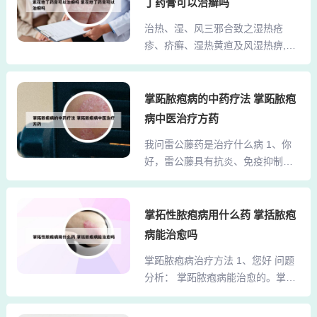
毒为主，例如口服泛昔洛韦片、万
丁药膏可以治癣吗
霜或者他克莫司软膏涂抹的方法治
乃洛韦、强的松或涂阿昔洛韦软膏
治热、湿、风三邪合致之湿热疮
疗。您好 问题分析： 掌跖脓疱病能
治疗。还可以给予口服皮质激素和
疹、疥癣、湿热黄疸及风湿热痹,宜
治愈的。掌跖脓疱主要由于脾虚生
抗组胺药治疗的。...
选用的... 1、该题主要考查秦艽的功
湿，湿热内蕴，或外感湿热邪毒，
效主治。其功效为祛风湿，舒筋
以致邪毒循经外越蕴于掌跖而发。
络，清虚热，利湿退黄。主治病
掌跖脓疱病的中药疗法 掌跖脓疱
指导建议：治疗以消炎抗病毒为
证：（1）风湿热痹，风寒湿痹，表
主，例如口服泛昔洛韦片、万乃洛
病中医治疗方药
证夹湿。（2）骨蒸潮热。（3）湿
韦、强的松或涂阿昔洛韦软膏治
我问雷公藤药是治疗什么病 1、你
热黄疸。答案选E。2、白鲜皮的功
疗。还可以给予口服皮质激素和抗
好，雷公藤具有抗炎、免疫抑制、
效是清热燥湿、祛风解毒。对于湿
组胺药治疗的。掌跖脓疱...
抗肿瘤等药理作用。如果明确诊断
热疮毒、湿疹、疥癣、湿热黄疸、
是糖尿病肾病，可以在专业饮食的
风湿热痹具有治疗作用。白鲜皮味
指导下口服雷公藤进行治疗，控制
掌拓性脓疱病用什么药 掌括脓疱
苦、性寒。归脾、胃、膀胱经。3、
病情。平时还需要低盐低脂低糖饮
白鲜皮是作为常用的一种中药。具
病能治愈吗
食，积极参加体育锻炼，增强体
有清热燥湿，祛风解毒的作用。一
掌跖脓疱病治疗方法 1、您好 问题
质，定期复查就可以。2、雷公藤味
般用于治疗湿热疮毒、黄水淋漓、
分析： 掌跖脓疱病能治愈的。掌跖
苦性寒，能活血化淤、清热解毒、
湿疹、疥癣疮癞、风...
脓疱主要由于脾虚生湿，湿热内
消肿散积、杀虫止血，具有显著的
蕴，或外感湿热邪毒，以致邪毒循
抗炎作用和对体液免疫及细胞免疫