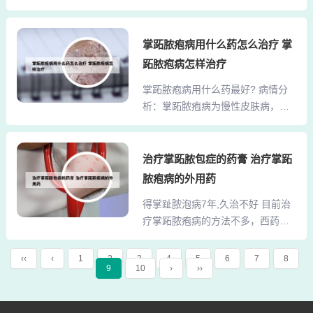
疱主要由于脾虚生湿，湿热内蕴，
2、当然可以治疗好啊，我大伯的掌
或外感湿热邪毒，以致邪毒循经外
跖脓疱病已经看好了。药名叫：王
越蕴于掌跖而发。 指导建议：治疗
掌跖脓疱病用什么药怎么治疗 掌
氏掌跖脓疱病秘方。这个药专治掌
以消炎抗病毒为主，例如口服泛昔
跖脓疱病的。3、有人认为与病灶感
跖脓疱病怎样治疗
洛韦片、万乃洛韦、强的松或涂阿
染有关，因为部分患者使用抗生素
掌跖脓疱病用什么药最好? 病情分
昔洛韦软膏治疗。还可以给予口服
治疗可以使皮损减轻或治愈，并在
析：掌跖脓疱病为慢性皮肤病，病
皮质激素和抗组胺药治疗的。病情
合并细菌感染时皮损恶...
程有反复发作趋向，目前考虑与免
分析： 掌跖脓疱病是一种慢性疾病
疫，感染，局部过敏有关。 意见建
的，建议采用中西医结合的方法治
议：治疗方法：口服维甲酸10MG
治疗掌跖脓包症的药膏 治疗掌跖
疗掌跖脓疱病，可以结合中药进行
每日1-2次，雷公藤多甙20mg每日2
外洗的，在治疗掌跖脓疱病时以少
脓疱病的外用药
次，西替利嗪10MG每日1次，还可
采用激素为宜。目前尚不能治愈。
得掌趾脓泡病7年,久治不好 目前治
加用维生素E、维生素C、叶酸等治
掌跖脓疱病是指局限于掌跖部的慢
疗掌跖脓疱病的方法不多，西药治
疗。不建议长期激素治疗。您好 问
性复发性疾病，是银屑病...
疗一般选择糖皮质激素类药物外用
题分析： 掌跖脓疱病能治愈的。掌
治疗掌跖脓疱病，但疗效短暂，副
跖脓疱主要由于脾虚生湿，湿热内
‹‹
‹
1
2
3
4
5
6
7
8
9
10
›
››
作用较大。您好，掌跖脓疱病是一
蕴，或外感湿热邪毒，以致邪毒循
种慢性复发性疾病，不容易痊愈，
经外越蕴于掌跖而发。 指导建议：
一旦抵抗力下降或遇到诱发因素就
治疗以消炎抗病毒为主，例如口服