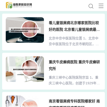
看儿童银屑病北京哪家医院比较
好的医院 北京看儿童银屑病最好
的医院
北京中京中医医院位置 1、北京中
京中医医院位于北京市朝阳区，具
体地址是东三环潘家园桥东100米，
松榆北路5号。它紧邻著名的CBD中
央商务区，地理位置优越，交通极
重庆牛皮癣病医院 重庆牛皮癣研
其便利。医院内部设施完善，拥有
究所
诸如名医堂、专家诊室、银屑病会
重庆三峡中心医院医院宗旨 1、重
诊中心、银屑病研究中心和银屑病
庆三峡中心医院，创建于1929年，
治疗中心等专业科室，致力于为银
秉持“医德立院、科技兴院、文化强
屑病患者提供全方位的诊疗服务。
院”的宗旨，发展成为一家集医疗、
2、医保定点：北京中京中医医院是
教学、科研、预防、保健于一体的
南京看银屑病专科医院哪家好 南
北京医保定点指定医院，为患者提
综合性三级甲等医院。作为重庆市