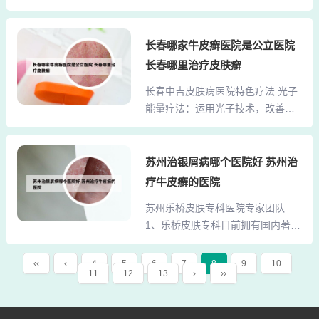
的皮肤科，特别是皮肤性病科，成
来就诊。综上所述，郑州的‘银屑
立于1954年，始终以服务患者为宗
病’研究所之所以被广泛认为很好，
旨，通过持续发展学科建设和人才
长春哪家牛皮癣医院是公立医院
是因为其在专业性、技术设备、专
队伍建设，形成了鲜明的专科特
家团队、服务质量和地理位置等方
长春哪里治疗皮肤癣
色。该科致力于医、教、研工作的
面都具有显著优势。这些优势共同
长春中吉皮肤病医院特色疗法 光子
协调发展，取得了显著成就，赢得
构成了该研究所的良好口碑和广泛
能量疗法：运用光子技术，改善皮
了广泛患者的认可。总之，山西医
认可。3、郑州银屑病...
肤微循环，加速皮损修复。中药汽
科大学第二医院不仅在地理位置上
浴疗法：结合中药与蒸汽疗法，达
覆盖了太原市的多个区域，还通过
到内外兼治的效果。中药净肤疗
苏州治银屑病哪个医院好 苏州治
完善的医疗设施和服务体系，为患
法：利用中药成分清洁皮肤，减少
者提供了便捷、高效、优质的医疗
疗牛皮癣的医院
皮损感染风险。微波修复疗法：通
服务。无论是日常门诊还是住院治
苏州乐桥皮肤专科医院专家团队
过微波技术促进皮肤组织修复，加
疗，患者都能在这里得到满意的服
1、乐桥皮肤专科目前拥有国内著名
速康复进程。基因免疫疗法：调节
务。山西省第二人民医院，起...
皮肤病专家8名，其中享受国务院特
患者免疫系统，减少皮肤病复发几
殊津贴的专家2名，同时主任医师、
率。长春中吉皮肤病医院独创的“净
‹‹
‹
4
5
6
7
8
9
10
11
12
13
›
››
教授、博士生导师6名。2、专家团
肤疗法”为牛皮癣患者带来了福音。
队：拥有一批国内知名的皮肤病专
该疗法采用个性化诊疗方案，针对
家，包括享受国务院特殊津贴的专
每位患者的具体状况进行治疗，显