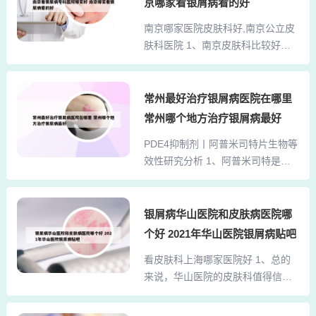
供更多便利和保障。3、望京在北京
京哪家看银屑病看的好
集团化区域性医疗中心，承担着23
的东北方向，具体的行政区划范围
南京哪家医院皮肤科好,南京公立皮
个区县、辐射4个周边省市的医疗救
比较大，但具体到人们口中称的望
肤科医院 1、南京皮肤科比较好的
治任务。2、重庆三峡中心医院致力
京，基本就是东到...
医院是南京市第一医院皮肤科。以
于成为中国皮肤病治疗领域的引领
下是具体原因：专业医疗团队：南
者，持续推动皮肤病治疗迈向新高
京市第一医院皮肤科拥有一支专业
常州最好治疗银屑病医院在哪里
度。秉持着国家5A级医疗服务标
的医师团队，这些医师在皮肤疾病
准，坚持“服务亲情化，医疗标准
常州哪个地方治疗银屑病最好
领域有着深入的研究和丰富的临床
化，创新持续化，品牌特色化”的办
PDE4抑制剂丨阿普米司特片生物等
经验，能够为患者提供个性化的治
院方针，该医院以患者为中心，将
效性研究分析 1、阿普米司特是一
疗方案。先进医疗设备：该科室配
每一位患者视...
种新型的口服小分子磷酸二酯酶4
备了先进的医疗设备，能够准确地
（PDE4）抑制剂，主要用于治疗中
进行各种皮肤疾病的诊断，提高了
度至重度斑块状银屑病。2、阿普米
银屑病华山医院和皮肤病医院哪
诊断的准确率，为患者提供了更加
司特是一种新型口服小分子磷酸二
便捷和高效的医疗服务。2、南京有
个好 2021年华山医院银屑病贴吧
酯酶4（PDE4）抑制剂，具有抑制
不少医院的皮肤科都颇具实力。比
看皮肤科上海哪家医院好 1、总的
PDE4活性，提高细胞内环磷酸腺苷
如南京医科大学附属皮肤病医院，
来说，华山医院的皮肤科值得信
水平，调控肿瘤坏死因子和其他炎
在皮肤病诊疗方面就很出色...
赖，但在选择就诊时，也应根据个
性细胞因子表达，最终抑制炎症反
人的具体情况和需求进行合理安
应的特点，是首款获批用于银屑病