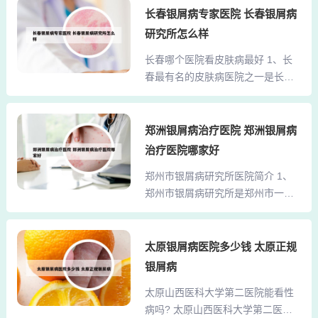
排。无论是选择普通门诊还是专家
长春银屑病专家医院 长春银屑病
的口服靶向小分子药物。3、阿普米
门诊，都需要做好充分的准备，以
司特片生物等效性研究分析如下：
研究所怎么样
确保获得最佳的治疗效果。2、上海
药物特性：阿普米司特作为一款PD
长春哪个医院看皮肤病最好 1、长
最有名的皮肤科医院之一是上海武
E4抑制剂，具有低溶低渗的特性。
春最有名的皮肤病医院之一是长春
警总队医院。以下是关于该医院的
这一...
华山皮肤病医学研究院。以下是对
简要介绍：专业性强：上海武警总
该医院的简要介绍：专业性强：长
队医院在皮肤病治疗方面具有较高
春华山皮肤病医学研究院在皮肤病
郑洲银屑病治疗医院 郑洲银屑病
的专业性，特别是在白癜风的治疗
治疗领域具有较高的知名度和专业
上积累了丰富的经验。治疗效果显
治疗医院哪家好
性，拥有先进的医疗设备和专业的
著：根据用户的反馈，该医院在治
郑州市银屑病研究所医院简介 1、
医疗团队。2、长春市治疗皮肤病较
疗皮肤病方面效果非常好，例如白
郑州市银屑病研究所是郑州市一家
为专业的医院是长春华山医院。以
癜风等疾病可以得到有效的治
专注于牛皮癣研究与治疗的知名机
下是具体的原因：专业水平高：长
疗。...
构。以下是该研究所的简介：正式
春华山医院的皮肤科在治疗皮肤病
批准与地位：该研究所由国家卫生
太原银屑病医院多少钱 太原正规
方面具有较高的专业水平，拥有经
部门正式批准成立，是中原地区乃
验丰富的医生和先进的医疗设备。
银屑病
至全国在牛皮癣研究与治疗领域的
治疗效果好：该医院在皮肤病治疗
太原山西医科大学第二医院能看性
重要机构。2、位于郑州市金水区南
方面积累了丰富的经验，能够针对
病吗? 太原山西医科大学第二医院
阳路227号，交通便利，方便患者前
不同种类的皮肤病制定有效的...