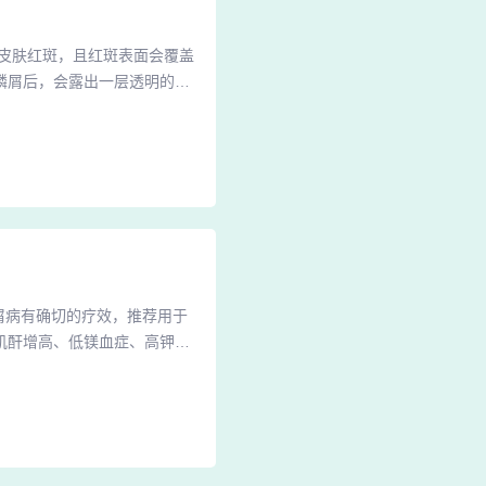
皮肤红斑，且红斑表面会覆盖
鳞屑后，会露出一层透明的薄
能较为抽象，但它是银屑病的
为以下特征：片状红斑银屑病
色至鲜红色。这些红斑多呈圆
银屑病有确切的疗效，推荐用于
肌酐增高、低镁血症、高钾血
来氟米特：可直接抑制淋巴细
清楚，主要用于关节病性银屑
鳞屑，伴有薄膜现象和点状出