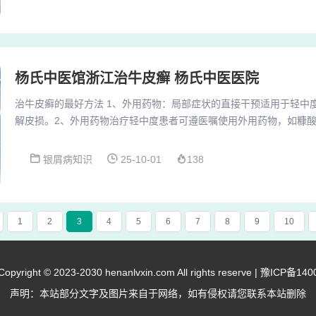
部炎症、调节表皮细胞分化。糖皮质激素软膏：如卤米松乳膏，可快
可能导致皮肤萎缩、色素沉着等副作用，需严格遵医...
杨氏中医馆浙江治牛皮癣 杨氏中医医院
治牛皮癣的最好方法 1、外用药物：局部症状的直接干预适用于轻中
解皮损。2、外用药物治疗轻中度患者可遵医嘱使用外用药物，如糠
等糖皮质激素类药膏，通过抗炎、抗增生作用缓解瘙痒、红斑及鳞屑
醇软膏（维生素D3衍生物）也可调节皮肤细胞增殖，减少复发风险。
银屑病知识
25-10-01
138
牛皮癣的基础治疗手段，常用类型包括角质促成剂（如水杨酸）、角
皮质激素（如甲泼尼松）。这些药物通过减轻皮肤炎...
1
2
3
4
5
6
7
8
9
10
right © 2023-2030 henanlvxin.com All rights reserve |
豫ICP备140
声明：本站部分文字及图片来自于网络，如有侵权请您联系本站删除