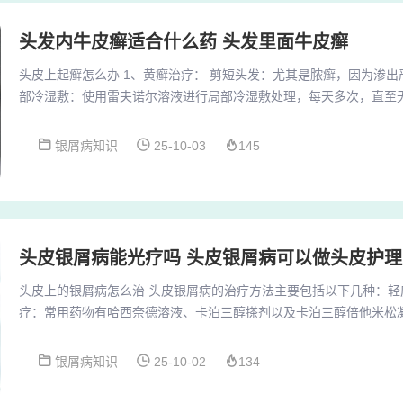
头发内牛皮癣适合什么药 头发里面牛皮癣
头皮上起癣怎么办 1、黄癣治疗： 剪短头发：尤其是脓癣，因为渗出
部冷湿敷：使用雷夫诺尔溶液进行局部冷湿敷处理，每天多次，直至无
物：局部外用抗真菌喷剂，如特比萘芬喷剂。 口服抗真菌药物：如伊
药物共同治疗。2、头皮癣的治疗方法主要包括以下几种情况： 头皮
银屑病知识
25-10-03
145
食上要少吃辛辣、刺激、过于油腻的食物。 头皮清洁：注意头皮的清
唑洗剂洗头，每周2次，帮助去除油脂并抗...
头皮银屑病能光疗吗 头皮银屑病可以做头皮护理
头皮上的银屑病怎么治 头皮银屑病的治疗方法主要包括以下几种：轻
疗：常用药物有哈西奈德溶液、卡泊三醇搽剂以及卡泊三醇倍他米松
头发：为方便治疗和加速皮屑去除，建议将头发剃短。局部用药 焦油
2%10%浓度的焦油类或水杨酸类制剂，这些药物可以有效减轻头皮
银屑病知识
25-10-02
134
剂：外用糖皮质激素制剂也是常用的治疗方法，可选用适合头皮的使
等。疗程通常需23周，最长不超过4周。外用药物...