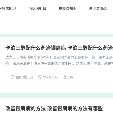
银屑病知识
白癜风知识
皮肤病知识
皮肤病用药
卡泊三醇配什么药冶银屑病 卡泊三醇配什么药
达力士与澳夫清哪个更好?有什么区别? 达力士会更好一些，达力士
药，而澳夫清是卡泊三醇软膏的国产仿制药。题主记住一件事，就是
药的情况下，一定是优先用原研药，无论是达力士卡泊三醇软膏，还
清都是治疗银屑病的有效药物，它们的主要成分都是卡泊三醇，但在
银屑病知识
25-10-05
136
可能存在一些差异。成分与药理作用：两者都含有卡泊三醇，这是维
角朊细胞的过度增生，并诱导其正常分化，从而帮助恢复...
改善银屑病的方法 改善银屑病的方法有哪些