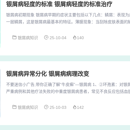
银屑病轻度的标准 银屑病轻度的标准治疗
银屑病初期现象 银屑病早期的症状主要包括以下几点：鳞屑：表现为
一层鳞屑，这是银屑病最基本的特征。薄膜现象：当刮除皮肤表面的
膜。蜡滴现象：表现为鳞屑厚积，状如蜡滴。虽然这一点在描述上可
一个典型特征，通常与鳞屑现象相伴出现。银屑病初期现象主要表现
银屑病知识
25-10-04
140
初期最典型的症状是皮肤表面出现边界清晰的红斑，颜色通常为淡红
形或不规则形，大小不一，可能单独存在或融合成片。...
银屑病异常分化 银屑病病理改变
不要迷信小广告,带你正确了解“牛皮癣”—银屑病 1、②环孢素：对
严重病例和其他疗法失败的中重度银屑病患者，常见不良反应包括血
症等，用药后定期复查：血压，血肌酐、肝功能、电解质、尿酸。 ③
胞和B细胞的增殖，并具有抗炎作用，其治疗银屑病的确切机理尚不
银屑病知识
25-10-03
142
病。2、寻常型银屑病：可发于全身任何部位，皮疹表面附有银白色
血现象。红皮病型银屑病：由寻常型银屑病治疗...