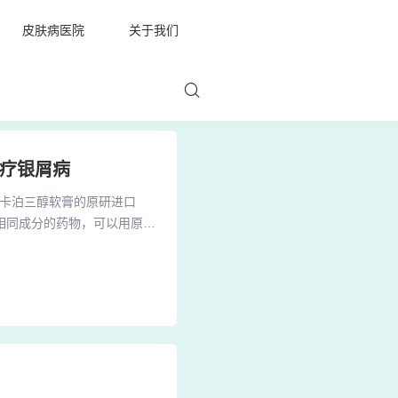
皮肤病医院
关于我们
治疗银屑病
是卡泊三醇软膏的原研进口
相同成分的药物，可以用原研
是其他的药物。达力士与澳夫
辅料、使用感受、品牌等方面
生素D的衍生物，能抑制皮肤