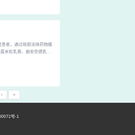
速抑制炎症反应，但长期使用
度患者，通过局部涂抹药物缓
酸莫米松乳膏、曲安奈德乳膏
症状。非激素类药膏如卡泊三
3、外用药物治疗外用药物是
质松解剂（如硫磺软膏）和糖
›
››
00072号-1