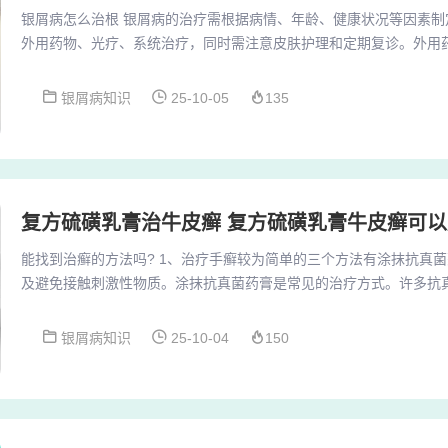
银屑病怎么治根 银屑病的治疗需根据病情、年龄、健康状况等因素制
外用药物、光疗、系统治疗，同时需注意皮肤护理和定期复诊。外用
段。综合治疗手段外用药物：糖皮质激素（短期使用）、维生素D3衍
屑，角质促成剂（水杨酸）促进角质脱落。系统治疗：免疫抑制剂（
银屑病知识
25-10-05
135
重度患者；生物制剂（TNF-α抑制剂、IL-17/23抑制剂）靶向阻断
查感染风险。物理治疗：如窄谱紫外线光疗...
复方硫磺乳膏治牛皮癣 复方硫磺乳膏牛皮癣可以
能找到治癣的方法吗? 1、治疗手癣较为简单的三个方法有涂抹抗真
及避免接触刺激性物质。涂抹抗真菌药膏是常见的治疗方式。许多抗
照说明书坚持涂抹，对手癣有较好疗效。比如克霉唑乳膏，它能抑制
2、治疗癣的方法主要包括以下几种： 外用药物治疗 头癣：治疗头
银屑病知识
25-10-04
150
再涂抹药物。对于较严重的头癣，还可以配合使用康唑类药物。 体癣
严重的体癣、手癣、足癣，一般使用外用药物，如...