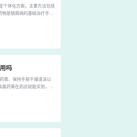
定个体化方案，主要方法包括
药物是银屑病的基础治疗手
生物（卡泊三醇）可减少鳞
甲氨蝶呤、环孢素）适用于中
炎症通路，疗效显著但需严格筛
用吗
菌药膏、保持手部干燥清洁以
真菌药膏在药店就能买到，按
真菌生长，减轻手癣症状。
癣一般需要先拔发、洗发，然后
、手癣、足癣：对于不是特别