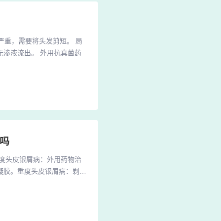
严重，需要将头发剪短。 局
渗液流出。 外用抗真菌药
曲康唑、氟康唑等，配合外用
屑较多的情况： 饮食调整：饮
洁，可以使用二硫化硒或酮康
吗
度头皮银屑病：外用药物治
凝胶。重度头皮银屑病：剃短
类或水杨酸类制剂：推荐使用
银屑病的症状。糖皮质激素制
用剂型，如喷雾、凝胶、洗剂