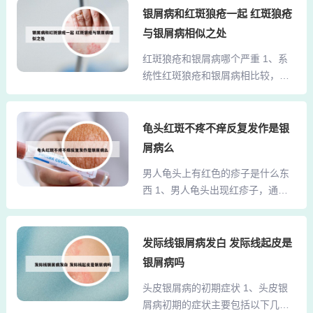
疾病，在发病的初期，也就是急性
银屑病和红斑狼疮一起 红斑狼疮
征在皮肤、足底等部位出现感觉迟
感染期，会出现HIV病毒血症和免疫
钝、红斑等症状，在化疗的病人中
与银屑病相似之处
系统急性损伤，所出现的临床症
尤为常见。这时最好是尽快去医院
红斑狼疮和银屑病哪个严重 1、系
状。2、银屑病在临床上是一种与自
检查，在医生的指导下进行相应的
统性红斑狼疮和银屑病相比较，当
身免疫、遗传相关的疾病，它与艾
治疗。级：表现为手或足的麻木、
然是系统性红斑狼疮更加严重。因
滋病并没有什么直接关系。银屑病
感...
为系统性红斑狼疮，是一种可能出
的主要表现就是皮肤上有银色脱
现全身受累的自身免疫性疾病。有
龟头红斑不疼不痒反复发作是银
屑，刮去后下面有点状的出血点。
些患者会出现严重的内脏器官的受
但是在真正进入艾滋病发病期的时
屑病么
累，比如会出现狼疮性肾炎。有些
候，由于皮肤上可以出现各种各样
男人龟头上有红色的疹子是什么东
患者会出现胃肠道的受累，严重的
的条件感染，会有一些类似于银屑
西 1、男人龟头出现红疹子，通常
还会出现狼疮性心肌炎，甚至狼疮
病的表现。3、关联性：...
要给予药物的治疗，红疹的出现通
性脑病。2、系统性红斑狼疮：属于
常意味着可能存在包皮龟头炎，包
多系统受累的自身免疫病，特征为
皮龟头炎好发于包皮过长以及包茎
发际线银屑病发白 发际线起皮是
皮肤红斑、发热、关节痛，严重时
的男性。这些男性由于包皮垢的聚
可累及肾脏、血液系统等。治疗依
银屑病吗
积，从而引发细菌、真菌、支原
赖免疫抑制剂及激素，但需长期用
头皮银屑病的初期症状 1、头皮银
体、衣原体等微生物的感染，可以
药以控制病情，无法彻底消除自身
屑病初期的症状主要包括以下几
出现包皮的红肿、疼痛、溃疡、糜
免疫紊乱，需定期监测器官功...