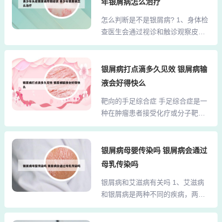
的饮食习惯等都可能增加患银屑病
年银屑病怎么治疗
部症状的直接干预适用于轻中度患
的风险。情绪因素：情绪不稳定，
怎么判断是不是银屑病? 1、身体检
者，通过局部涂抹药物缓解皮损。
如容易焦虑、紧张、压力过大以及
查医生会通过视诊和触诊观察皮肤
神经性皮炎（牛皮癣）可通过艾灸
睡眠不好等，这些因素都可能影
损害的形态、分布及特征，重点关
治疗，坚持使用可根治 神经性皮
响...
注鳞屑、红斑、丘疹、斑块等典型
炎，俗称“牛皮癣”，是一种慢性皮肤
表现，并评估其是否符合银屑病的
银屑病打点滴多久见效 银屑病输
病，其特征包括皮肤突发奇痒、因
临床特征（如Auspitz征，即刮除鳞
搔抓导致出血结痂并形成苔藓样硬
液会好得快么
屑后可见点状出血）。2、临床检查
厚皮损，且易反复发作。针对这一
靶向的手足综合症 手足综合症是一
观察症状：首先观察皮肤上是否有
顽疾，中医的外治疗法——艾灸，
种在肿瘤患者接受化疗或分子靶向
红斑和鳞屑，这是银屑病的典型表
提供了一种有效的解决方案。牛...
治疗过程中可能出现的皮肤毒性现
现。询问病史：询问患者是否伴有
象。以下是关于手足综合症的简
瘙痒等症状，以进一步辅助诊断。
介：主要症状：手掌和足底的感觉
银屑病母婴传染吗 银屑病会通过
体格检查：触感检查：用手触摸红
迟钝，如麻木、感觉异常、麻刺
斑，感受其是否高出于皮肤，形成
母乳传染吗
感、无痛感或疼痛感。同时，皮肤
斑块。3、确诊牛皮癣（银屑病）需
银屑病和艾滋病有关吗 1、艾滋病
可能出现肿胀或红斑、脱屑、皲裂
结合临床表现、病史、体格检查及
和银屑病是两种不同的疾病，两者
等症状。在严重情况下，还可能出
实验室检查综...
之间没有直接关系。艾滋病是因为
现硬结样水泡和严重的疼痛。由于
感染了HIV病毒而导致的一种传染性
化疗、靶向治疗等原因，手足综合