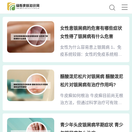
女性患银屑病的危害有哪些症状
女性得了银屑病有什么危害
女性为什么容易患上银屑病 1、免
疫系统较弱：女性的免疫系统相对
于男性稍弱，因此更容易受到细
菌、病毒、真菌的感染。这些感染
是诱发银屑病的重要因素，特别是
醋酸泼尼松片对银屑病 醋酸泼尼
在秋冬季节，女性更容易感冒，从
松片对银屑病有治疗作用吗?
而增加患银屑病的风险。激素波
牛皮癣如何根治 牛皮癣目前尚无根
动：生理性激素变化：女性存在周
治方法，但通过科学治疗可有效控
期性、生理性的激素波动，这对银
制病情、减轻症状并提高生活质
屑病的影响较大。2、女性得银屑病
量。 治疗方法需根据病情严重程
的原因主要有以下几点：生活起居
度、患者个体差异及病因综合选
青少年头皮银屑病早期症状 青少
不规律：不规律的作息时间、不良
择，常见方案如下：外用药物：局