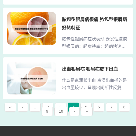
点：片状红斑：头皮银屑病最早表
烂以及脓性的分泌物。2、这个疹子
现为片状的红斑，常见于前发际和
可以不用去医院，因为摸到的疹子
耳部等头皮部位。覆盖小鳞屑：红
脓包型银屑病很痛 脓包型银屑病
应该就是阴茎的珍珠状丘疹，一般
斑上通常会覆盖有一层细小的鳞
都是年轻人，20-30岁左右的男性容
好转特征
屑，这些鳞屑在舒展开后，会使头
易发生这个症状。这是一种正常的
脓包性银屑病症状表现 泛发性脓疱
发呈现束状。2、头皮银屑病的初期
生理变异，不需要治疗，它不会有
型银屑病：起病特点：起病快速，
症状主要包括以下几点：束状发：
任何症状，不疼不痒，也...
病程中可能出现全身不适、高热和
头发呈束状，类似小女孩的发鬏，
白细胞增多等症状。症状表现：初
这是头皮银屑病的一个典型特征。
期为急性炎性红斑，表面密布针头
出血银屑病 银屑病皮下出血
红斑：头皮表面，尤其是发际线附
至粟粒大小的无菌脓疱，脓疱可融
近，会出现红斑。这些红斑与脂溢
什么是点滴状出血 点滴出血指的是
合成“脓糊”。发病因素：可能与长期
性皮炎有所不同，脂溢性皮炎的红
出血量较少，呈现出间断性反复的
使用皮质类固醇后突然停药、感
斑边界不清楚，且不高出皮肤，同
情况。这种情况多发生在月经前
染、药物刺激等因素有关。泛发性
时不存在束状发。3、头皮银屑病...
后，可能持续数天，表现为月经来
脓包性银屑病的特点如下： 发病区
‹‹
‹
1
2
3
4
5
6
7
8
潮前或后的暗褐色分泌物。点滴状
9
10
›
››
域：常见于四肢屈侧和皱褶区域，
出血也可能由排卵期出血、宫内节
有时也可能波及全身。 症状表现：
育器使用后的副作用引起。此外，
皮肤上会出现急性炎症红斑，紧接
子宫内膜异位症也可能导致点滴出
着出现密集的针头至粟粒大小的无