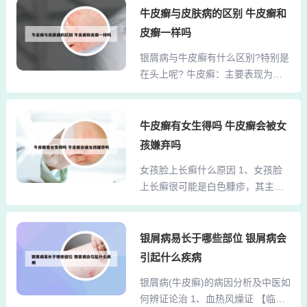
传染他人。成因：由真菌感染引
牛皮癣与皮肤病的区别 牛皮癣和
效止血和凉血，对于经常受伤的人
起。图片：痱子 症状：常见于小孩
来说，槐花是必备的良药，它能迅
皮癣一样吗
子的颈窝、腋窝、背部、大腿根等
速缓解内外出血的症状。 清肝泻
银屑病与牛皮癣有什么区别?特别是
高发区，夏季出现，秋季消退。成
火：夏天来临，喝槐花茶是一个不
在头上呢? 牛皮癣：主要表现为皮
因：由于夏季高温、湿度大，皮肤
错的选择。3、药用价值...
肤增厚、变硬，好发于颈项等部
排汗不畅所致。湿疹：湿疹是一种
位。银屑病：以片状红斑、层层鳞
常见的变态反应性、非传染性、过
屑为特征，脱屑如松皮。治疗方案
牛皮癣有女生得吗 牛皮癣会被女
敏性表皮炎症，临床表现具有对称
与预后：由于二者病因病机、临床
性、渗出性、瘙痒性。荨麻疹：荨
孩嫌弃吗
表现均不同，因此治疗方案及预后
麻疹是一种常见的皮肤病，表现为
女孩脸上长癣什么原因 1、女孩脸
亦有区别。不能简单地将二者混为
时隐时现的、边缘清楚的、红色或
上长癣很可能是白色糠疹，其主要
一谈，而应针对具体病情制定合适
白色的瘙痒性风团。皮肤病种类...
原因有以下几点：脾胃功能差：脾
的治疗方案。牛皮癣，即银屑病，
胃功能差会引起女孩机体抵抗能力
是一种常见的慢性炎症性皮肤病。
降低，使得皮肤浅层更容易被真菌
银屑病易长于哪些部位 银屑病会
它的特征表现为皮肤上出现红斑，
感染，从而长出白色糠疹。营养不
表面覆盖着厚厚的灰白色或灰黄色
引起什么疾病
良：女孩可能因为偏食、挑食导致
鳞屑。这些鳞屑容易脱落，患者可
银屑病(牛皮癣)的病因分析及中医如
身体营养不良，这也可能引发白色
能会感到瘙痒。值得注意的是，头
何辨证论治 1、血热风燥证 【临床
糠疹。2、女孩脸上长癣的原因主要
部是银屑病较为常见的严重部位...