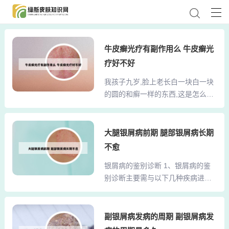
牛皮癣光疗有副作用么 牛皮癣光
疗好不好
我孩子九岁,脸上老长白一块白一块
的圆的和癣一样的东西,这是怎么回
事... 如有需要，应去医院根据医生
的方案进行治疗。综上所述，孩子
脸上出现一块块白色可能是由营养
大腿银屑病前期 腿部银屑病长期
不良、白色糠疹或蛔虫斑、风癣等
不愈
原因引起的。家长应仔细观察孩子
银屑病的鉴别诊断 1、银屑病的鉴
的症状，并结合具体情况采取相应
别诊断主要需与以下几种疾病进行
的治疗措施。如果情况严重或持续
区分：梅毒：皮疹相似性：梅毒的
不退，建议及时就医。家长发现孩
皮疹在某些情况下可能与银屑病相
子脸上出现白块时，往往误以为是
似，甚至可能混杂在一起，造成诊
副银屑病发病的周期 副银屑病发
肠道寄生虫所致，急于给孩子驱
断上的困难。鉴别要点：通过化验