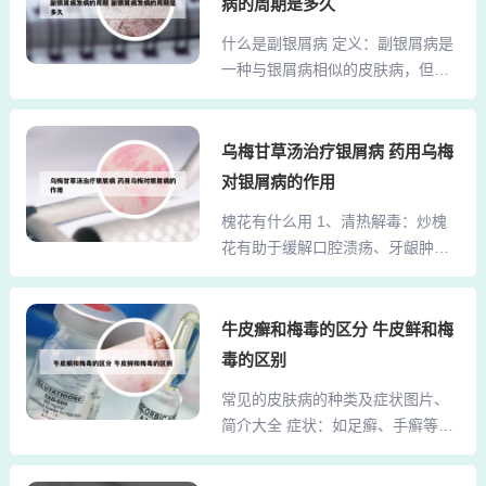
虫。实际上，这些白块在医学上被
病的周期是多久
检查可以明确区分两者。玫瑰糠
称为白色糠疹，又称单纯糠疹、桃
什么是副银屑病 定义：副银屑病是
疹：皮疹特征：玫瑰糠疹的皮疹通
花癣或链球菌性糠疹，常见于儿童
一种与银屑病相似的皮肤病，但两
常具有特定的形态和分布，与银屑
和青少年。对于小孩脸上...
者在发病机制、临床表现以及组织
病有所不同。2、银屑病的鉴别诊断
病理上存在显著差异。临床表现：
主要包括与慢性湿疹和玫瑰糠疹的
点滴型副银屑病：是临床较常见的
乌梅甘草汤治疗银屑病 药用乌梅
鉴别。 与慢性湿疹的鉴别： 临床表
一种类型，主要表现为皮肤上的红
现：慢性湿疹多由急性湿疹发展而
对银屑病的作用
色丘疹或斑块。银屑病：通常根据
来，早期表现为渗出的水泡对称性
槐花有什么用 1、清热解毒：炒槐
典型的临床症状和必要的实验室检
出现，瘙痒明显。后期在手足、四
花有助于缓解口腔溃疡、牙龈肿痛
查进行诊断。副银屑病：在临床上
肢外侧会出现肥厚如牛皮状...
等由热毒引起的疾病。 润肺止咳：
属于排除性诊断，即需要排除梅毒
适用于干咳、咳嗽痰少、肺部疾病
等其他疾病后，才可考虑副银屑
等症状，有一定的缓解作用。 凉血
牛皮癣和梅毒的区分 牛皮鲜和梅
病。综上所述，副银屑病和银屑病
止血：对于鼻出血、牙龈出血等出
在发病原因、临床症状以及诊断方
毒的区别
血症状有一定的止血作用。 美容养
式上均存在明显区别。副银屑病也
常见的皮肤病的种类及症状图片、
颜：适量食用炒槐花可以淡化色
称类银屑病，是一组病因不明的以
简介大全 症状：如足癣、手癣等，
斑、美白肌肤。2、凉血止血：槐花
红斑丘疹炎症为主的慢性皮肤
常感瘙痒、水泡甚至疼痛，抓挠容
干燥后可用来泡水饮用，其药用价
病。...
易使细菌传染至其他部位，还可能
值显著，常见于药店。槐花水能有