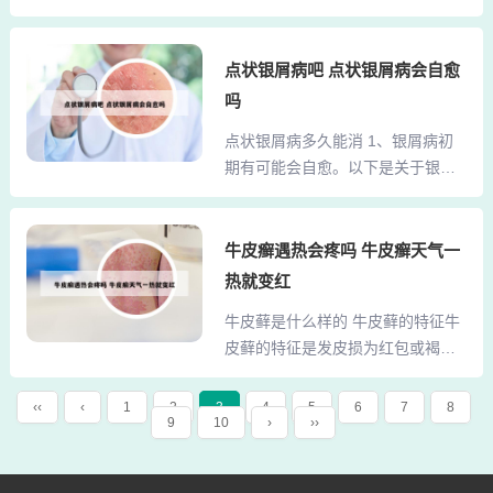
表现】皮损鲜红，皮疹不断出现，
是白色糠疹，具体原因如下：脾胃
红斑增多，刮去鳞屑可见发亮薄
功能差：脾胃功能不佳可能导致机
膜，点状出血，有同形反应，伴瘙
点状银屑病吧 点状银屑病会自愈
体抵抗能力降低，使得皮肤浅层更
痒，心烦，口渴，大便干，尿黄，
容易被真菌感染，从而引发白色糠
吗
舌红，苔黄或腻，脉弦滑或数。凉
疹。营养不良：偏食、挑食等不良
点状银屑病多久能消 1、银屑病初
血地黄汤加减。生地黄、当归、地
饮食习惯可能导致身体营养不良，
期有可能会自愈。以下是关于银屑
榆、槐花、黄连、天花粉、陈皮、
进一步影响脾胃功能，增加患...
病初期自愈性的详细说明：自愈性
赤芍、防风、黄芩、荆芥、甘草。
存在：初发的银屑病，特别是点滴
2、病因病机笔者认为该病多与感受
型银屑病，通常具有自愈性。这类
牛皮癣遇热会疼吗 牛皮癣天气一
风热之邪，久病伤阴，营血不足以
银屑病多因感染、情绪紧张、药物
及血虚肝旺，情志不畅等因素有
热就变红
等因素引起，表现为全身散发性点
关。中医认为肺主一身之气、肺气
牛皮藓是什么样的 牛皮藓的特征牛
状、带有鳞屑的斑片或者斑块，在1
朝百脉、主宣发，外合皮毛，与皮
皮藓的特征是发皮损为红包或褐色
个月至半年之内有可能自行消退。
肤、汗孔、毫毛等组织有着...
小点或斑状丘疹，有干燥鳞屑，随
2、对于治疗牛皮癣的周期，要看病
后逐渐扩展形成褐色红色色斑块，
情的严重程度，要知道，皮肤的更
‹‹
‹
1
2
3
4
5
6
7
8
9
10
›
››
边界清晰，相邻者可相互融合。 鳞
新周期是28天，而牛皮癣作为一种
屑呈银色，逐渐变厚。牛皮藓是体
内病外发的慢性皮肤病，恢复的会
藓的一种表现。体藓通常会出现的
更慢，建议治好后也要再巩固治疗