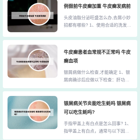
血，或者是血液性疾病，比如再生
例假前牛皮癣加重 牛皮癣发病前
可能会引起身体的其他系统和器官
障碍性贫血或者白血病等等。2、如
的病变。犬在接触细小病毒后在3-1
头皮油脂分泌旺盛怎么办,去屑小妙
果指甲翻白又有凹陷情况，就有可
4天内出现体症，平均发病时间为5-
招都有哪些? 1、使用合适的洗发剂
能跟贫血、营养不良、慢性病有
7天。如果过了这个时期，狗狗存活
选择去油去屑的洗发产品：这类洗
关。不过这都要合并其他症状才能
的几率就非...
发剂通常含有能有效清洁头皮油脂
诊断出正确的疾病，除了指甲翻白
和去除头屑的成分，如酮康唑。酮
外，如果舌头颜色变淡，还有头晕
牛皮癣患者血常规不正常吗 牛皮
康唑洗发剂能够深入清洁头皮，减
的症状，才真的有贫血状况。此
癣血项
少油脂分泌，从而缓解头油问题。
外，如果指甲变薄、颜色变淡，也
使用采乐洗剂：采乐洗剂也是一种
银屑病做什么检查,才能确定 1、银
要注意是否营养摄取不足或是消化
有效的去油洗发产品，建议每周使
屑病确诊后应做以下检查：肝功能
有问题。3、如果指甲有特殊纹路，
用2-3次，以达到最佳效果。2、选
检查：肝功能检查是银屑病确诊过
例如变厚、变黑、变白，甚...
择合适的洗发水优先选用含吡啶硫
程中的一项重要检查。肝脏作为人
酮锌、酮康唑等去屑成分的洗发
体的重要器官，负责代谢和解毒功
银屑病关节炎能吃生蚝吗 银屑病
水。这类成分能有效抑制头皮真菌
能。当肝功能受损时，会直接影响
可以吃生蚝吗?
（如马拉色菌），减少头皮屑生
身体的免疫机能，从而可能诱发或
成。但需根据个人头皮类型（如油
手指甲盖上有白点是怎么回事? 1、
加剧银屑病。因此，通过肝功能检
性、干性或敏感性）选择...
指甲盖上有白点，通常与以下因素
查，可以评估肝脏的健康状况，进
相关： 营养不良与微量元素缺乏指
而判断是否与银屑病的发病有关。