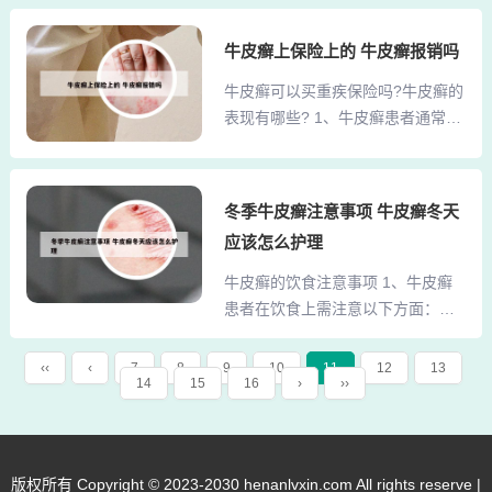
甲白点最常见的原因是营养不良，
2、银屑病性关节炎（银屑病关节
尤其是锌、铁、钙、维生素A、维生
牛皮癣上保险上的 牛皮癣报销吗
炎）的确诊需结合临床表现、影像
素B等微量元素的缺乏。这些营养素
学检查、实验室检测及病理学证
牛皮癣可以买重疾保险吗?牛皮癣的
对指甲的正常生长和结构维持至关
据，具体方法如下： 临床表现评估
表现有哪些? 1、牛皮癣患者通常可
重要。2、手指甲盖上出现白点可能
患者需同时存在皮肤银屑病表现与
以购买重疾保险，但具体情况需告
由以下原因引起： 营养不良指甲生
关节症状。皮肤损害通常为边...
知保险公司并依据其规定确定。牛
长依赖多种营养素，若长期缺乏
皮癣的主要表现包括皮肤红斑、鳞
钙、铁、锌等矿物质或维生素（如
冬季牛皮癣注意事项 牛皮癣冬天
屑以及可能伴随的瘙痒和关节疼痛
维生素B族），可能导致甲板结构异
应该怎么护理
等症状。牛皮癣与重疾保险的购买
常，形成白点。例如，儿童缺锌或
虽然牛皮癣患者在购买重疾保险时
牛皮癣的饮食注意事项 1、牛皮癣
孕妇缺钙时，指甲白点更为常见。
一般不会受到严格限制，但仍需提
患者在饮食上需注意以下方面：增
此类白点通常分布较散，随指甲生
前告知保险公司。2、牛皮癣：若牛
加高钙食物摄入牛皮癣患者血钙水
长逐渐外移。3、...
皮癣仅出现在皮肤，未累及关节、
平常偏低，需通过饮食补充钙质。
‹‹
‹
7
8
9
10
11
12
13
脊柱，则可以购买重疾险，且不受
14
15
16
›
››
建议多摄入奶制品（如牛奶、酸
影响。若牛皮癣累及关节，出现脊
奶）、豆制品（如豆腐、豆浆）及
柱活动受限、关节炎、腰骶部疼痛
绿叶蔬菜（如菠菜、油菜），这些
等症状，则重疾险可能会加费、责
食物富含钙且易于吸收，有助于维
版权所有 Copyright © 2023-2030 henanlvxin.com All rights reserve |
免或拒保。体癣疾病、...