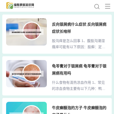
反向银屑病什么症状 反向银屑病
症状长啥样
股沟痒是怎么回事 1、腹股沟潮湿
瘙痒可能有以下原因：股癣：定
义：股癣是一种真菌感染，通常与
长脚气、灰指甲等疾病有关联。诊
断与治疗：需要做真菌检查以明确
龟苓膏对于银屑病 龟苓膏对于银
诊断。治疗时可使用特比萘芬、达
屑病有用吗
克宁等药物，疗程大约两周，治愈
什么食物有清热凉血作用 1、常见
后再持续用药一周。湿疹：定义：
的凉血食物主要有以下几种：鸭
湿疹是一种过敏性的炎症性皮肤
肉：性凉，归肾经，对阴虚内热引
病，容易引起瘙痒，且常对称分
起的盗汗、颧红、口干欲饮、小便
布。2、股沟痒有两种可能：可能真
短黄等症状有调理作用。其营养成
牛皮癣醋泡的方子 牛皮癣醋泡的
菌感染引起的股癣，由于此部位潮
分可调节体内阴阳平衡，缓解血热