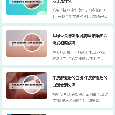
湿、闷热、多汗，有利于真菌的滋
方子是什么
症状，适合血热体质者适量食用。
生和繁殖，在治疗前需要化验真
鸡蛋泡陈醋擦牛皮癣要泡多长时间
冬瓜：性寒，具有清热利湿的功
菌，如果镜检是阳性的话，考虑股
1、先找个能放进鸡蛋的玻璃瓶子；
效。2、除了水果，绿豆和柿饼也是
癣的可能性比较大，此时可以外用
拿2-3个生鸡蛋放进空罐头瓶里，倒
凉血的理想选择。绿豆具有清热解
复方...
满醋；封严瓶口，把瓶子放在阳光
毒、消暑止渴的功效，在炎炎夏日
晒不到的地方；大概一周的时间，
咽喉炎会诱发银屑病吗 咽喉炎会
里尤其适用。而柿饼则能清热润
打开瓶子，你会发现蛋是软的，用
肺、生津止渴，同样有助于缓解血
诱发银屑病吗
筷子将蛋壳挑出来，用筷子把蛋液
热症状。值得一提的是，丝瓜也是
整天掉皮屑、一抓就出血...这些症
和醋搅拌均匀。这样醋泡鸡蛋就制
一种对凉血有益的食物。丝瓜具有
状别大意,当心是皮肤病找上你→ 整
成了，牛皮癣患者可以使用了。牛
清热化痰、凉血解毒的作用，常食
天掉皮屑、一抓就出血可能是银屑
皮癣患者可以使用醋泡鸡蛋来涂抹
可...
病 伴随着干燥寒冷的冬季的到来，
患处。2、您好，可以，用法：鸡蛋
很多人会出现掉皮屑、瘙痒，甚至
牛皮癣退后的白斑 牛皮癣退后的
治牛皮癣的方法：取鸡蛋10个，老
一抓就出血的症状。这些看似普通
陈醋适量。将鸡蛋用醋浸泡约7—10
白斑会消失吗
的症状，实际上可能与一种可怕的
天，取出，去掉蛋壳，把蛋清、蛋
指甲发白;舌头发黑怎么回事;怎么治
皮肤病——银屑病非常相似。银屑
黄调匀贮存在瓶中。3、牛皮癣的治
疗?哪里出了问题? 1、如果指甲非
病是一种慢性、炎症性的皮肤病，
疗偏方（1）...
常惨白，再看看嘴唇、舌头、眼睑
它不仅是皮肤的一个疾病，更是由
都是白色的，说明很大可能是贫
于免疫失调造成的系统性疾病，有