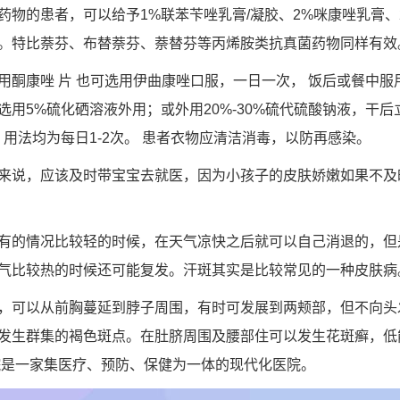
药物的患者，可以给予1%联苯苄唑乳膏/凝胶、2%咪康唑乳膏、
。特比萘芬、布替萘芬、萘替芬等丙烯胺类抗真菌药物同样有效
用酮康唑 片 也可选用伊曲康唑口服，一日一次， 饭后或餐中服
用5%硫化硒溶液外用；或外用20%-30%硫代硫酸钠液，干后
用法均为每日1-2次。 患者衣物应清洁消毒，以防再感染。
来说，应该及时带宝宝去就医，因为小孩子的皮肤娇嫩如果不及
有的情况比较轻的时候，在天气凉快之后就可以自己消退的，但
气比较热的时候还可能复发。汗斑其实是比较常见的一种皮肤病
，可以从前胸蔓延到脖子周围，有时可发展到两颊部，但不向头
发生群集的褐色斑点。在肚脐周围及腰部住可以发生花斑癣，低
院是一家集医疗、预防、保健为一体的现代化医院。