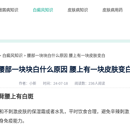
银屑病知识
白癜风知识
皮肤病知识
皮肤病用药
白癜风知识
腰部一块块白什么原因 腰上有一块皮肤变白
>
>
腰部一块块白什么原因 腰上有一块皮肤变
作者：
小新
时间：24-07-18
阅读数：236人阅读
背腰上有白斑
和不刺激皮肤的保湿霜或者水乳，平时饮食合理，避免辛辣刺激
身免疫能力。