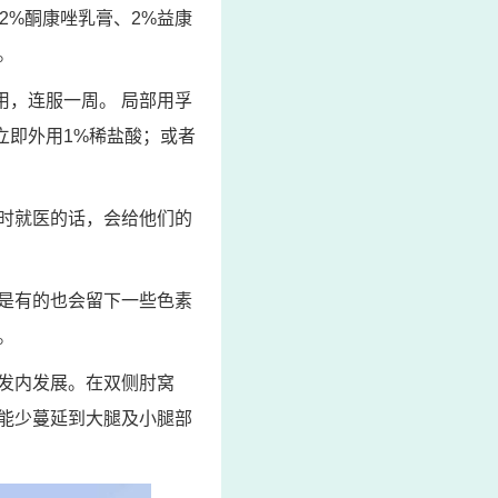
2%酮康唑乳膏、2%益康
。
用，连服一周。 局部用孚
立即外用1%稀盐酸；或者
时就医的话，会给他们的
是有的也会留下一些色素
。
发内发展。在双侧肘窝
能少蔓延到大腿及小腿部