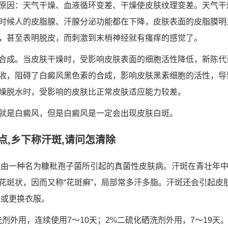
原因：天气干燥、血液循环变差、干燥使皮肤纹理变差。天气干
时候人的皮脂腺、汗腺分泌功能都在下降，皮肤表面的皮脂膜明
，甚至表明脱皮，而刺激到末梢神经就有瘙痒的感觉了。
合成。当皮肤干燥时，受影响皮肤表面的细胞活性降低，新陈代
收，阻碍了白癜风黑色素的合成，影响皮肤黑素细胞的活性，导
燥脱水时，受影响的皮肤比正常皮肤适应能力较差。
就是白癜风，但是白癜风是一定会出现皮肤白斑。
点,乡下称汗斑,请问怎清除
由一种名为糠秕孢子菌所引起的真菌性皮肤病。汗斑在青壮年中
花斑状，因而又称“花斑癣”，局部常多汗多脂。汗斑还会引起皮
澡或更换衣服。
洗剂外用，连续使用7～10天；2%二硫化硒洗剂外用，7～19天