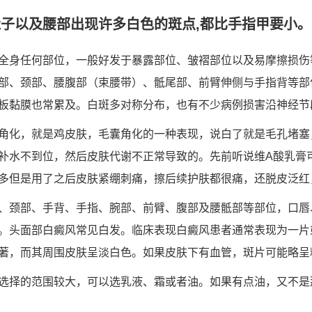
子以及腰部出现许多白色的斑点,都比手指甲要小。不
全身任何部位，一般好发于暴露部位、皱褶部位以及易摩擦损伤
部、颈部、腰腹部（束腰带）、骶尾部、前臂伸侧与手指背等部
板黏膜也常累及。白斑多对称分布，也有不少病例损害沿神经节
角化，就是鸡皮肤，毛囊角化的一种表现，说白了就是毛孔堵塞
补水不到位，然后皮肤代谢不正常导致的。先前听说维A酸乳膏
多但是用了之后皮肤紧绷刺痛，擦后续护肤都很痛，还脱皮泛红
、颈部、手背、手指、腕部、前臂、腹部及腰骶部等部位，口唇
。头面部白癜风常见白发。临床表现白癜风患者通常表现为一片
著，而其周围皮肤呈淡白色。如果皮肤下有血管，斑片可能略呈
选择的范围较大，可以选乳液、霜或者油。如果有点油，又不是