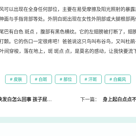
风可以出现在全身任何部位，主要在易受摩擦及阳光照射的暴露
伸面与手指背部等处。外阴白斑出现在女性外阴部或大腿根部两
尾巴有白色 斑点 ，腹部有黑色横纹。它的左翅膀被打断了，翅
打颤。它的伤口一定很疼吧！爸爸说这只鸟叫布谷鸟，又叫杜鹃
树叶间穿梭，落在地上，斑 斑点 点，是莫名的感动，让我快要流
# 皮肤
# 白斑
# 部位
# 汗斑
# 白癜风
回事 孩子屁股有一块发白怎么回事儿
下一篇：
身上起白点点不疼不痒