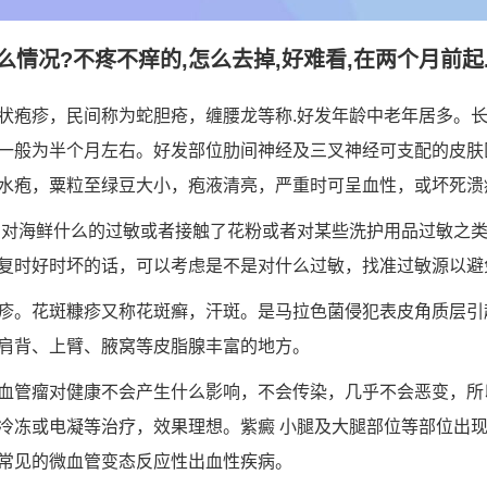
情况?不疼不痒的,怎么去掉,好难看,在两个月前起..
状疱疹，民间称为蛇胆疮，缠腰龙等称.好发年龄中老年居多。
一般为半个月左右。好发部位肋间神经及三叉神经可支配的皮肤
水疱，粟粒至绿豆大小，疱液清亮，严重时可呈血性，或坏死溃
如对海鲜什么的过敏或者接触了花粉或者对某些洗护用品过敏之
复时好时坏的话，可以考虑是不是对什么过敏，找准过敏源以避
疹。花斑糠疹又称花斑癣，汗斑。是马拉色菌侵犯表皮角质层引
肩背、上臂、腋窝等皮脂腺丰富的地方。
血管瘤对健康不会产生什么影响，不会传染，几乎不会恶变，所
冷冻或电凝等治疗，效果理想。紫癜 小腿及大腿部位等部位出
常见的微血管变态反应性出血性疾病。