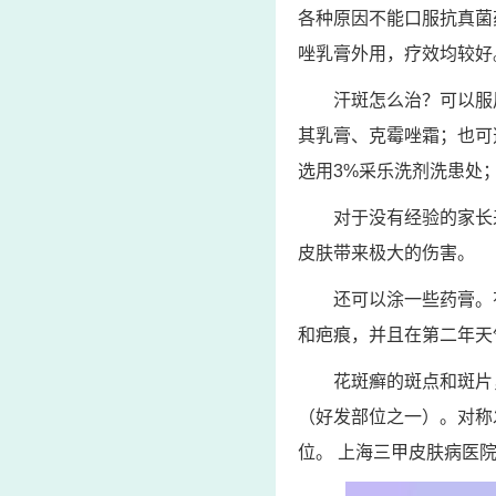
各种原因不能口服抗真菌
唑乳膏外用，疗效均较好
汗斑怎么治？可以服
其乳膏、克霉唑霜；也可选
选用3%采乐洗剂洗患处；
对于没有经验的家长
皮肤带来极大的伤害。
还可以涂一些药膏。
和疤痕，并且在第二年天
花斑癣的斑点和斑片
（好发部位之一）。对称
位。 上海三甲皮肤病医