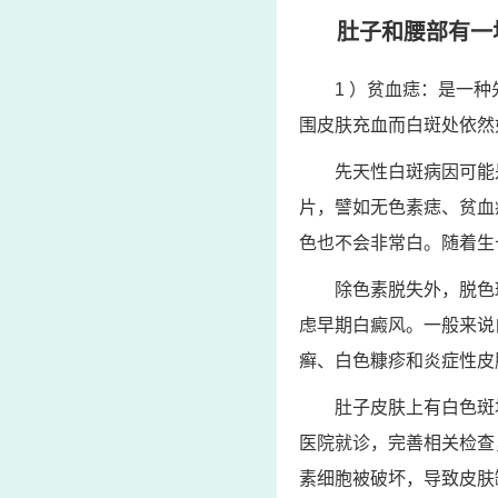
肚子和腰部有一
1 ）贫血痣：是一
围皮肤充血而白斑处依然
先天性白斑病因可能
片，譬如无色素痣、贫血
色也不会非常白。随着生
除色素脱失外，脱色
虑早期白癜风。一般来说
癣、白色糠疹和炎症性皮
肚子皮肤上有白色斑
医院就诊，完善相关检查
素细胞被破坏，导致皮肤