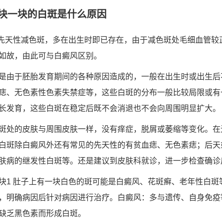
块一块的白斑是什么原因
种先天性减色斑，多在出生时即已存在，由于减色斑处毛细血管较
如故，由此可与白癜风区别。
是由于胚胎发育期间的各种原因造成的，一般在出生时或出生后
痣、无色素性色素失禁症等，这些白斑的分布一般比较局限或有
长发育，这些白斑在稳定后既不会消退也不会向周围明显扩大。
斑处的皮肤与周围皮肤一样，没有痒症，脱屑或萎缩等变化。在
白斑除白癜风外还有常见的先天性的有贫血痣、无色素痣；后天
肤病的继发性白斑等。还是建议到皮肤科就诊，进一步检查确诊
块1 肚子上有一块白色的斑可能是白癜风、花斑癣、老年性白斑
，明确病因后针对病因进行治疗。白癜风：多与遗传、自身免疫
缺乏黑色素而形成白斑。