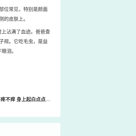
部位常见，特别是颜面
侧的皮肤上。
膀上沾满了血迹。爸爸查
子规。它吃毛虫，是益
下眼泪。
 身上起白点点不疼不痒是什么病