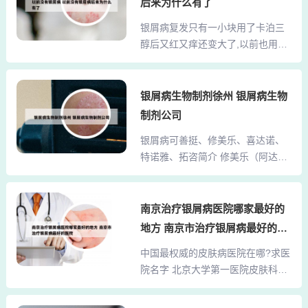
晒、盲目使用药物、辐射等都会增
后来为什么有了
刺激、冷饮等食物应尽量少吃或不
加牛皮癣患者体内酪氨酸酶的活
银屑病复发只有一小块用了卡泊三
吃，以免刺激皮肤，影响银屑病防
性，使肤色加深或起色斑。饮食、
醇后又红又痒还变大了,以前也用过
治。2、饮食方面 多喝水：在燥热
睡眠因素也可导致牛皮癣色素斑的
但是... 药物刺激反应：部分患者可
的环境下，人的新陈代谢加快，大
出现...
能对卡泊三醇软膏存在不耐受情
量出汗导致水分流失严重。因此，
况，使用后局部可能出现红斑、瘙
银屑病生物制剂徐州 银屑病生物
银屑病患者需要多喝水，以补充体
痒、肿胀、脱屑等刺激反应。这表
内流失的水分，维持身体的正常代
制剂公司
示患者不适合继续使用此药物，应
谢。饮食清淡：入伏后，银屑病患
银屑病可善挺、修美乐、喜达诺、
及时停用并改用其他治疗方法。使
者的饮食应以清淡为主，多吃一些
特诺雅、拓咨简介 修美乐（阿达木
用方法不当：卡泊三醇软膏的使用
新鲜的蔬菜、水果和豆类...
单抗）简介：修美乐是全球第一个
需要遵循一定的方法和注意事项，
全人源的肿瘤坏死因子α（TNF-α）
如避免用于面部特别是眼部等敏感
单克隆抗体，也是第一代用来治疗
南京治疗银屑病医院哪家最好的
区域。药物过敏反应卡泊三醇作为
银屑病的生物制剂。作用机制：通
治疗银屑病的维生素D3衍生物，可
地方 南京市治疗银屑病最好的医
过特异性地结合并中和TNF-α，从
能引发过敏反应，表现为皮肤发
院
中国最权威的皮肤病医院在哪?求医
而阻断其介导的炎症反应，达到治
红、瘙痒、肿胀等。此类反应通常
院名字 北京大学第一医院皮肤科在
疗银屑病的目的。特诺雅是强生公
短暂，但若症状严重（如大...
科技条件方面尤为突出，综合排名
司推出的IL-23靶向生物制剂，用于
第八。 安徽医科大学第一附属医院
银屑病治疗。单价28000元，规格