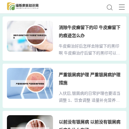
消除牛皮癣留下的印 牛皮癣留下
的痕迹怎么办
牛皮癣治好后怎样去除留下的黑印
啊 牛皮癣治疗后留下的黑印可以通
过以下方式消除：自然消退：牛皮
癣治疗后留下的黑印通常是色素沉
淀现象，这是一种自然现象。随着
严重银屑病护理 严重银屑病护理
时间的推移，通过身体的新陈代
措施
谢，这些色素沉淀会逐渐减少并自
入伏后,银屑病的日常护理也要适当
然消失。使用维生素E：维生素E具
调整 1、饮食调整 适量补充营养：
有滋润皮肤和保持皮肤弹性的功
三伏天人体消耗大，出汗多，需适
效，同时也有助于改善疤痕状况。
当补充营养。建议清淡饮食，着重
外界的一些物理性或其他刺激也有
补充蛋白质及矿物质，如豆类、蛋
以前没有银屑病 以前没有银屑病
可能使皮肤上出现色素斑，如暴
奶等食品。避免辛辣与冷饮：辛辣