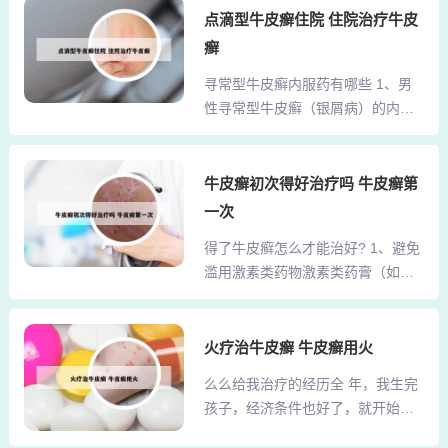
该院皮肤科在学术影响和科技产出
点滴型牛皮癣住院 住院治疗牛皮
为100mg/支，用药方式为皮下注
方面表现不俗，综合排名第九。 四
射，初始剂量为第0周、4周及之后
癣
川大学华西医院 华西医院皮肤科在
每8周一次，一次1支。享受医保报
寻常型牛皮癣内服药有哪些 1、男
全国也具有较高的知名度和影响
销政策，相当于14000元一支...
性寻常型牛皮癣（银屑病）的内服
力，综合排名第十。北京大学医院
药主要包括以下几类：抗感染药物
皮肤科：作为国内一流的皮肤科医
药物类型：青霉素、红霉素、头孢
院，其在皮肤病诊疗、科研以及教
菌素等抗生素或抗菌药物。作用机
牛皮癣初次得好治疗吗 牛皮癣第
学方面都有着深厚的积累，特别在
制：细菌、病毒或真菌感染是银屑
一些罕见皮肤病的诊治方面享有盛
一次
病发病的重要诱因，通过控制感染
誉。 上海华山医院皮肤科：华山医
得了牛皮癣怎么才能治好? 1、避免
可以达到治疗银屑病的目的。2、对
院皮肤科是全国知名的皮肤科专
滥用激素类药物激素类药膏（如糖
于皮疹常有红热肿痛特点的牛皮癣
科，拥有先进的诊疗设...
皮质激素）虽能快速缓解皮损、止
患者，中医认为这属于热的范畴，
痒，但仅能暂时抑制症状，无法根
应采用清热解毒的方法进行治疗。
治牛皮癣。长期或不当使用会导致
火疗治牛皮癣 牛皮癣用火
常用药物有二花（金银花）、黄
皮肤萎缩、毛细血管扩张、激素依
芩、黄柏、黄连、野菊花、蒲公英
么么给我治疗的经历全 年，我生完
赖性皮炎等副作用，甚至诱发红皮
等，这些药物能够清热解毒，凉血
孩子，经济条件也好了，就开始关
病型或脓疱型牛皮癣等重症。需严
消肿，有助于减轻牛皮癣的红肿热
注绿色疗法，在网上找到一家据说
格遵医嘱，控制使用剂量和疗程，
痛症状。3、常用药物包括当...