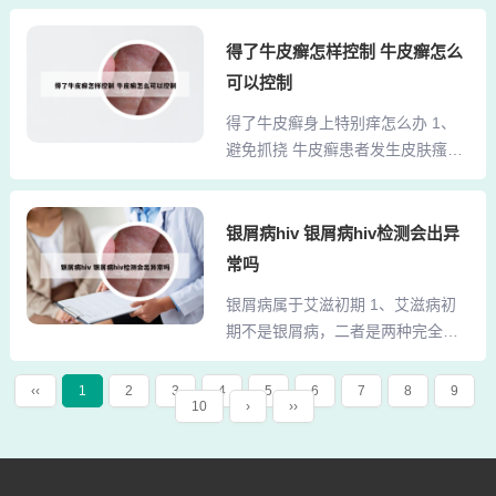
通过背部疏通经络治疗的医院，我
不可自行增减或停药。2、得了牛皮
花了好多钱开始治疗，确实服药
癣（寻常性银屑病），可通过以下
得了牛皮癣怎样控制 牛皮癣怎么
了，但效果并不好。后来，我又尝
方式科学应对：外用药物治疗在医
可以控制
试了火疗，用在头部也有效果，但
生指导下选择针对性药物，如卡泊
复发太快。我花了好多钱开始治
得了牛皮癣身上特别痒怎么办 1、
三醇软膏、他卡西醇软膏，这类药
疗，确实服药了，但效果并不好。
避免抓挠 牛皮癣患者发生皮肤瘙痒
物可抑制皮肤细胞过度增殖，减轻
后来，我又尝试了火疗，用在头部
时，一定要避免抓挠。使劲搔抓皮
炎症并去除鳞屑。若伴随剧...
也有效果，但复发太快。鉴于这种
肤后，反而会加重瘙痒感，甚至可
方法不需要内服药，且能暂时控制
能导致皮损扩散或感染。发痒时可
银屑病hiv 银屑病hiv检测会出异
病情，这几年我就一直把它当作防
适当拍打，以缓解瘙痒感。使用止
常吗
止大面积复发的备用方案。混合痔
痒药膏 瘙痒症状严重时，可以咨询
治疗经历记录与分享 病情背景 我患
银屑病属于艾滋初期 1、艾滋病初
专业医生，由医生开具适合的外用
有混合痔已经三年多了，期间一...
期不是银屑病，二者是两种完全不
止痒药膏。2、保持皮肤湿润：使用
同的疾病。从病因上看，艾滋病是
无刺激的保湿剂（如含尿素、神经
由人类免疫缺陷病毒（HIV）感染引
酰胺的产品），洗澡后立即涂抹，
‹‹
1
2
3
4
5
6
7
8
9
10
›
››
发的传染病。HIV主要攻击人体的免
重点护理腿部、手臂等易干燥部
疫系统，尤其是CD4+T淋巴细胞，
位，减少外界刺激。避免刺激行
导致免疫功能逐渐丧失，最终引发
为：禁止搔抓皮肤，以防加重炎
各种严重的机会性感染和肿瘤。2、
症。可通过冷敷或温水浸泡（水温