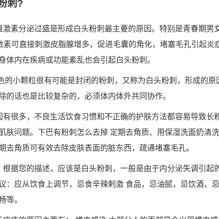
粉刺?
雄激素分泌过盛是形成白头粉刺最主要的原因。特别是青春期男
雄激素可直接刺激皮脂腺增多，促进毛囊的角化，堵塞毛孔引起炎
身体内在疾病或功能紊乱也会引起白头粉刺。
白色的小颗粒很有可能是封闭的粉刺，又称为白头粉刺，形成的原
除的话也是比较复杂的，必须体内体外共同协作。
因有很多，不良生活饮食习惯和不正确的护肤方法都容易导致长
肌肤问题。下巴有粉刺怎么去掉 定期去角质、用保湿洗面奶清
期去角质可有效去除皮肤表面的脏东西，疏通堵塞毛孔。
，根据您的描述，应该是白头粉刺，一般是由于内分泌失调引起
议：应从饮食上调节，忌食辛辣剌激 食品，忌油腻，忌饮酒，
畅等。