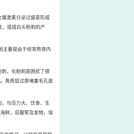
女雄激素分泌过盛是形成
症，造成白头粉刺的产
因主要是由于经常熬夜内
粉刺，长粉刺是困扰了很
洗。角质层过厚堵塞毛孔是
的，与压力大、饮食、生
忌海鲜，忌腥荤及发物，保