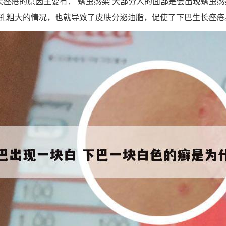
长痤疮的原因主要有： 螨虫感染 大部分人的面部是会出现螨虫
孔粗大的情况，也就导致了皮肤分泌油脂，促使了下巴生长痤疮