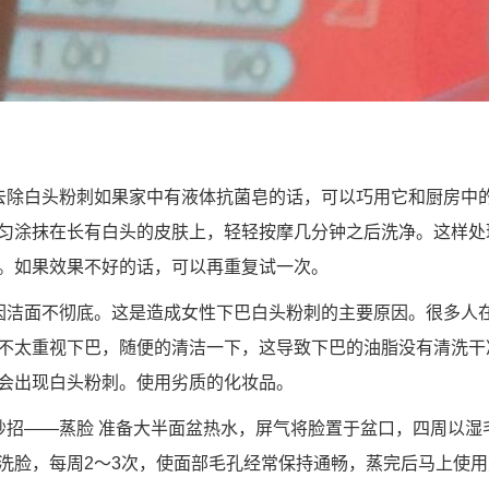
去除白头粉刺如果家中有液体抗菌皂的话，可以巧用它和厨房中
匀涂抹在长有白头的皮肤上，轻轻按摩几分钟之后洗净。这样处
。如果效果不好的话，可以再重复试一次。
因洁面不彻底。这是造成女性下巴白头粉刺的主要原因。很多人
不太重视下巴，随便的清洁一下，这导致下巴的油脂没有清洗干
会出现白头粉刺。使用劣质的化妆品。
妙招——蒸脸 准备大半面盆热水，屏气将脸置于盆口，四周以湿
洗脸，每周2～3次，使面部毛孔经常保持通畅，蒸完后马上使