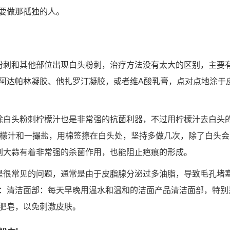
要做那孤独的人。
粉刺和其他部位出现白头粉刺，治疗方法没有太大的区别，主要
阿达帕林凝胶、他扎罗汀凝胶，或者维A酸乳膏，点对点地涂于
除白头粉刺柠檬汁也是非常强的抗菌利器，不过用柠檬汁去白头
柠檬汁和一撮盐，用棉签擦在白头处，坚持多做几次，除了白头
刺大蒜有着非常强的杀菌作用，也能阻止疤痕的形成。
是很常见的问题，通常是由于皮脂腺分泌过多油脂，导致毛孔堵
：清洁面部：每天早晚用温水和温和的洁面产品清洁面部，特别
肥皂，以免刺激皮肤。