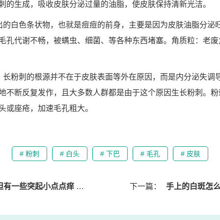
刺的生成，吸收皮肤分泌过量的油脂，使皮肤保持清新光洁。
出的白色条状物，也就是痘痘的前身，主要是因为皮肤油脂分泌
毛孔代谢不畅，被螨虫、细菌、等各种东西堵塞。角质粒：老废
：长粉刺的根源并不在于皮肤表面等外在原因，而是内分泌失调
地不断反复发作，且大多数人群都是由于这个原因生长粉刺。粉
头或座疮，加速毛孔粗大。
# 粉刺
# 白头
# 下巴
# 毛孔
# 皮肤
突起小点点痒 银屑病消退起小疙瘩
下一篇：
手上的白斑怎么治