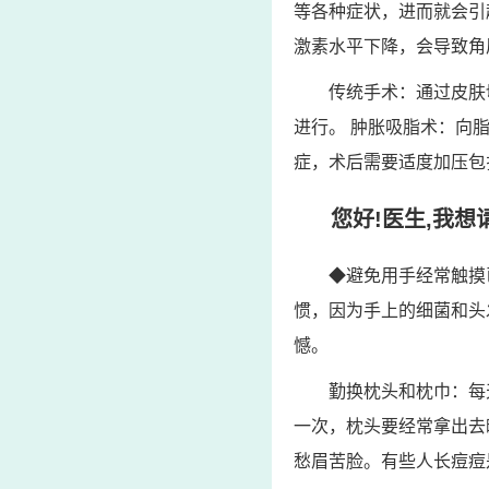
等各种症状，进而就会引
激素水平下降，会导致角
传统手术：通过皮肤
进行。 肿胀吸脂术：向
症，术后需要适度加压包
您好!医生,我想
◆避免用手经常触摸
惯，因为手上的细菌和头
憾。
勤换枕头和枕巾：每
一次，枕头要经常拿出去
愁眉苦脸。有些人长痘痘