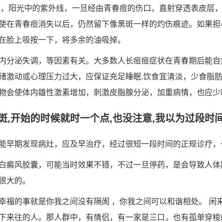
施，阳光中的紫外线，一旦经由青春痘的伤口，直射穿透表皮层
使在青春痘消失以后，仍然留下像黑斑一样的灼伤痕迹。如果担
在脸上吸按一下，将多余的油吸掉。
内分泌失调，等因素有关。大多数人长痘痘症状在青春期后能自
绪激动或心理压力过大，应保证充足睡眠.饮食宜清淡，少食脂
物会使体内雄性激素增加，刺激皮脂腺分泌，加重病情，也应少
,开始的时候就时一个点,也没注意,我以为过段时间就
能早期发现病灶，应及早治疗，经过很短一段时间的正规诊疗，
白癜风胶囊，可能当时效果不错，不过一旦停药，是会导致人体
很大的。
幸福的事就是你我之间没有隔阂 ，你我之间可以和谐相处。 闲
下来往的人。那人群中，有情侣，有一家是三口，也有孤单穿梭