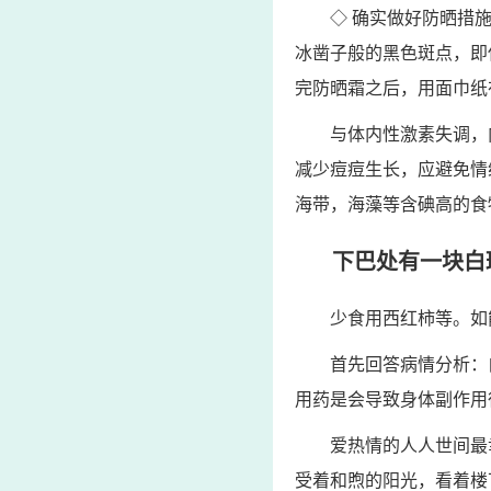
◇ 确实做好防晒措
冰凿子般的黑色斑点，即
完防晒霜之后，用面巾纸
与体内性激素失调，
减少痘痘生长，应避免情
海带，海藻等含碘高的食
下巴处有一块白斑
少食用西红柿等。如
首先回答病情分析：
用药是会导致身体副作用
爱热情的人人世间最
受着和煦的阳光，看着楼