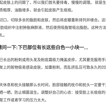
起皮肤上的问题了，所以我们首先要排毒，慢慢的调理。 就是
质粗厚、油脂增多，就会引起皮肤产生痘痘。
切口，切除多余的脂肪和皮肤，然后将皮瓣重新排列并缝合。这
脂肪组织中注射肿胀麻醉液，然后使用吸脂管吸出脂肪。这种方
扎。
请问一下:下巴部位有长这些白色一小块一...
已长出的粉刺或用头发及粉底霜极力掩盖皮疹，尤其要克服用手
发上的赃物极易感染皮肤，加重粉刺，而乱挤乱压可致永久的凹
天休息和枕头接触那么长时间，脸部接触的枕巾和枕头一定要干
晒一晒，防止细菌滋生。调整好自己的心态：接受脸上长痘痘的
是工作或者学习的压力太大。