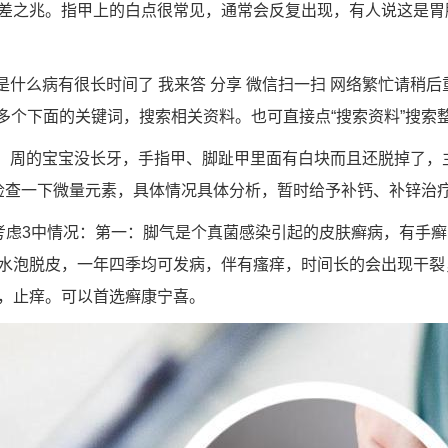
差之兆。指甲上的白点很常见，通常会反复出现，有人说这是胃
是什么病有很长时间了 我来答 分享 微信扫一扫 网络繁忙请稍后重
个或多个下面的关键词，搜索相关资料。也可直接点“搜索资料”搜索
好！周的宝宝没长牙，手指甲、脚趾甲里面有白块而且还脱掉了，
院检查一下微量元素，具体情况具体分析，暂时给予补钙、补锌治
考虑3中情况：第一：脚气是个真菌感染引起的皮肤癣病，有手
水泡脱皮，一年四季均可发病，伴有瘙痒，时间长的会出现干裂
，止痒。可以首选癣康宁喜。