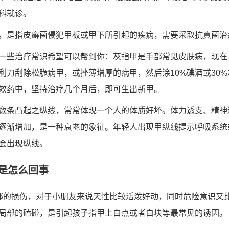
科就诊。
，是指皮癣菌侵犯甲板或甲下所引起的疾病，需要采取抗真菌治
一些治疗常识希望可以帮到你：灰指甲是手部常见皮肤病，现在
利刀刮除松脆病甲，或挫薄增厚的病甲，然后涂10%碘酒或30
特效药中，坚持治疗几个月后，即可生出新甲。
数条凸起之纵线，常常体现一个人的体质好坏。体力透支、精神
逐渐增加，是一种衰老的象征。年轻人出现甲纵线提示呼吸系统
会出现纵线。
是怎么回事
部的损伤，对于小朋友来说天性比较活泼好动，同时危险意识又
局部的磕碰，是引起孩子指甲上白点或者白块等最常见的诱因。