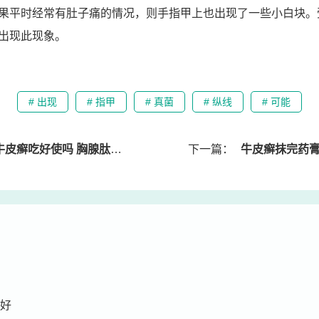
果平时经常有肚子痛的情况，则手指甲上也出现了一些小白块。
出现此现象。
# 出现
# 指甲
# 真菌
# 纵线
# 可能
吃好使吗 胸腺肽肠溶片治银屑病
下一篇：
牛皮癣抹完药膏怎么控
好