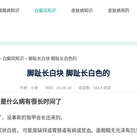
银屑病知识
白癜风知识
皮肤病知识
皮肤病用药
白癜风知识
脚趾长白块 脚趾长白色的
>
>
脚趾长白块 脚趾长白色的
作者：
小新
时间：24-08-30
阅读数：364人阅读
.是什么病有很长时间了
了，没事新的指甲会长出来的。
絮状白斑， 可能是缺锌或胃肠道有病或贫血。面粗糙无光泽有凹