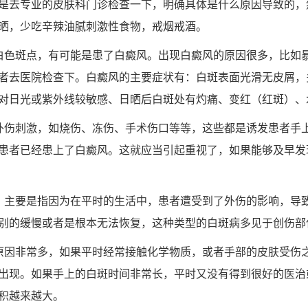
是去专业的皮肤科门诊检查一下，明确具体是什么原因导致的，
晒，少吃辛辣油腻刺激性食物，戒烟戒酒。
白色斑点，有可能是患了白癜风。出现白癜风的原因很多，比如
者去医院检查下。白癜风的主要症状有：白斑表面光滑无皮屑，
对日光或紫外线较敏感、日晒后白斑处有灼痛、变红（红斑）、
外伤刺激，如烧伤、冻伤、手术伤口等等，这些都是诱发患者手
患者已经患上了白癜风。这就应当引起重视了，如果能够及早发
，主要是指因为在平时的生活中，患者遭受到了外伤的影响，导
别的缓慢或者是根本无法恢复，这种类型的白斑病多见于创伤部
原因非常多，如果平时经常接触化学物质，或者手部的皮肤受伤
出现。如果手上的白斑时间非常长，平时又没有得到很好的医治
积越来越大。