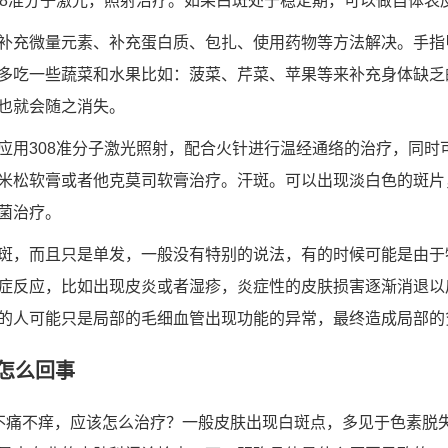
08准分子激光，照射治疗。如果白斑处于稳定期，可以做自体表
补充微量元素、补充蛋白质、包扎、使用药物等方法解决。手指
多吃一些蔬菜和水果比如：菠菜、芹菜、苹果等来补充身体缺乏
也就会随之消失。
应用308准分子激光照射，配合火针进行温经通络的治疗，同时
米松软膏或者他克莫司软膏治疗。汗斑。可以出现淡白色的斑片
菌治疗。
斑，而且只是单发，一般没有特别的说法，有的时候可能是由于
症反应，比如出现皮炎或者湿疹，炎症性的皮肤损害逐渐消退以
的人可能只是局部的毛细血管出现功能的异常，最终造成局部的
怎么回事
不痛不痒，应该怎么治疗？一般皮肤出现白斑点，多见于色素脱