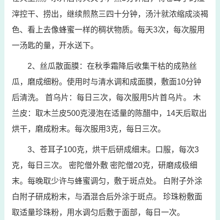
滓控干、捞出，继续煎熬三四十分钟，汤汁就浓缩成淡褐
色、看上去像蜂蜜一样的稠状物质。每天3次，每次服用
一汤匙的量，开水送下。
2、丝瓜散面膜：在秋季霜降后收集干枯的成熟丝
瓜，磨成细粉。使用时与清水调和成面膜，敷面10分钟
后清洗。 首乌片：每日三次，每次服用5片首乌片。 木
兰皮：取木兰皮500克浸泡在适量的陈醋中，14天后取出
烘干，磨成粉末。每次服用3克，每日三次。
3、苍耳子100克，烘干后研成细末。口服，每次3
克，每日三次。 密陀僧外敷 密陀僧20克，研磨成极细
末。每晚取少许与蜂蜜调匀，敷于斑点处。 白附子外涂
白附子研成粉末，与酒混合后外涂于斑点。 珍珠粉敷面
取适量珍珠粉，用水调匀后敷于面部，每日一次。