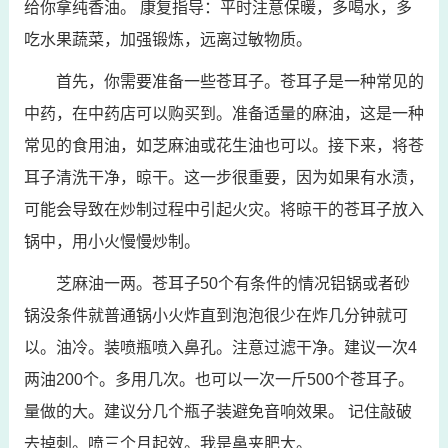
给你拿纯香油。 康复指导：平时注意保暖，多喝水，多
吃水果蔬菜，加强锻炼，远离过敏物质。
首先，你需要准备一些苍耳子。苍耳子是一种常见的
中药，在中药店可以购买到。准备适量的麻油，这是一种
常见的食用油，如芝麻油或花生油也可以。接下来，将苍
耳子清洗干净，晾干。这一步很重要，因为如果有水渍，
可能会导致在炒制过程中引起火灾。将晾干的苍耳子放入
锅中，用小火慢慢炒制。
芝麻油一两。苍耳子50个有条件的情况铝锅或者砂
锅没条件就普通锅小火炸直到泡泡很少在炸几分钟就可
以。油冷。装喷瓶喷入鼻孔。注意过滤干净。建议一次4
两油200个。多用几次。也可以一次一斤500个苍耳子。
量做的大。建议分几个瓶子装避免音响效果。 记住敲破
去掉刺。喷三个月起效。我是鼻夹肥大。