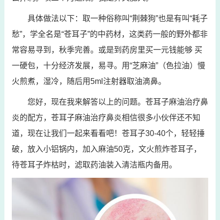
具体做法以下：取一种俗称叫“荆棘狗”也是有叫“耗子
愁”，学全名是“苍耳子”的中药材，这类药一般的野外都非
常容易寻到，秋季完善。或是到药房里买一元钱能够 买
一硬包，十分经济发展，易寻。用“芝麻油”（色拉油）慢
火煎煮，湿冷，随后用5ml注射器取油滴鼻。
您好，现在我来解答以上的问题。苍耳子麻油治疗鼻
炎的配方，苍耳子麻油治疗鼻炎相信很多小伙伴还不知
道，现在让我们一起来看看吧！苍耳子30-40个，轻轻捶
破，放入小铝锅内，加入麻油50克，文火煎炸苍耳子，
待苍耳子炸枯时，滤取药油装入清洁瓶内备用。