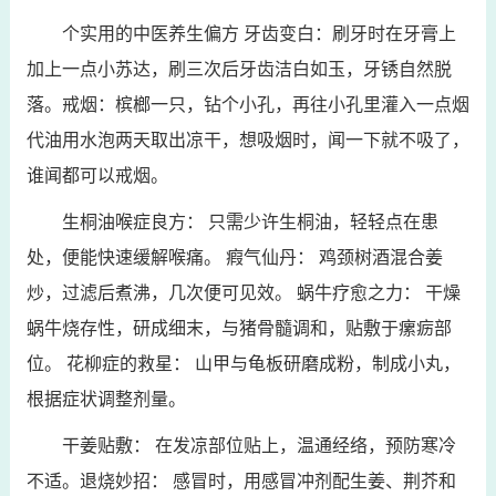
个实用的中医养生偏方 牙齿变白：刷牙时在牙膏上
加上一点小苏达，刷三次后牙齿洁白如玉，牙锈自然脱
落。戒烟：槟榔一只，钻个小孔，再往小孔里灌入一点烟
代油用水泡两天取出凉干，想吸烟时，闻一下就不吸了，
谁闻都可以戒烟。
生桐油喉症良方： 只需少许生桐油，轻轻点在患
处，便能快速缓解喉痛。 瘕气仙丹： 鸡颈树酒混合姜
炒，过滤后煮沸，几次便可见效。 蜗牛疗愈之力： 干燥
蜗牛烧存性，研成细末，与猪骨髓调和，贴敷于瘰疬部
位。 花柳症的救星： 山甲与龟板研磨成粉，制成小丸，
根据症状调整剂量。
干姜贴敷： 在发凉部位贴上，温通经络，预防寒冷
不适。退烧妙招： 感冒时，用感冒冲剂配生姜、荆芥和