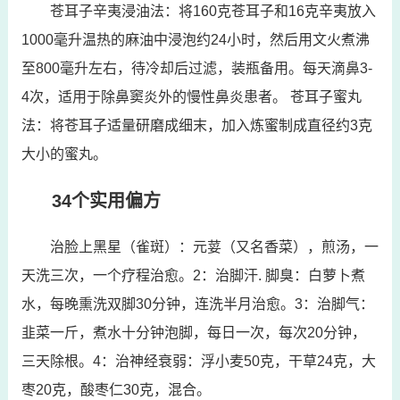
苍耳子辛夷浸油法：将160克苍耳子和16克辛夷放入
1000毫升温热的麻油中浸泡约24小时，然后用文火煮沸
至800毫升左右，待冷却后过滤，装瓶备用。每天滴鼻3-
4次，适用于除鼻窦炎外的慢性鼻炎患者。 苍耳子蜜丸
法：将苍耳子适量研磨成细末，加入炼蜜制成直径约3克
大小的蜜丸。
34个实用偏方
治脸上黑星（雀斑）：元荽（又名香菜），煎汤，一
天洗三次，一个疗程治愈。2：治脚汗. 脚臭：白萝卜煮
水，每晚熏洗双脚30分钟，连洗半月治愈。3：治脚气：
韭菜一斤，煮水十分钟泡脚，每日一次，每次20分钟，
三天除根。4：治神经衰弱：浮小麦50克，干草24克，大
枣20克，酸枣仁30克，混合。