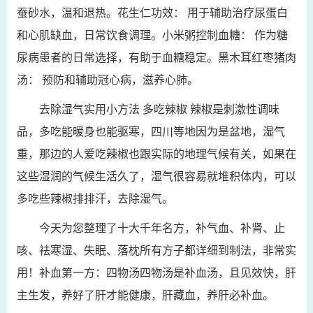
蚕砂水，温和退热。花生仁功效： 用于辅助治疗尿蛋白
和心肌缺血，日常饮食调理。小米粥控制血糖： 作为糖
尿病患者的日常选择，有助于血糖稳定。黑木耳红枣猪肉
汤： 预防和辅助冠心病，滋养心肺。
去除湿气实用小方法 多吃辣椒 辣椒是刺激性调味
品，多吃能暖身也能驱寒，四川等地因为是盆地，湿气
重，那边的人爱吃辣椒也跟实际的地理气候有关，如果在
这些湿润的气候生活久了，湿气很容易就堆积体内，可以
多吃些辣椒排排汗，去除湿气。
今天为您整理了十大千年名方，补气血、补肾、止
咳、祛寒湿、失眠、落枕所有方子都详细到制法，非常实
用！补血第一方：四物汤四物汤是补血汤，且见效快，肝
主生发，养好了肝才能健康，肝藏血，养肝必补血。