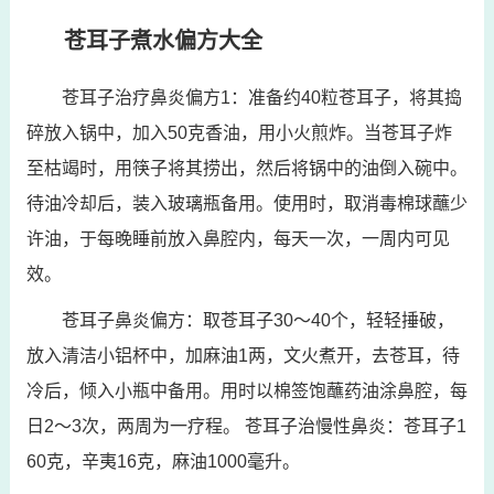
苍耳子煮水偏方大全
苍耳子治疗鼻炎偏方1：准备约40粒苍耳子，将其捣
碎放入锅中，加入50克香油，用小火煎炸。当苍耳子炸
至枯竭时，用筷子将其捞出，然后将锅中的油倒入碗中。
待油冷却后，装入玻璃瓶备用。使用时，取消毒棉球蘸少
许油，于每晚睡前放入鼻腔内，每天一次，一周内可见
效。
苍耳子鼻炎偏方：取苍耳子30～40个，轻轻捶破，
放入清洁小铝杯中，加麻油1两，文火煮开，去苍耳，待
冷后，倾入小瓶中备用。用时以棉签饱蘸药油涂鼻腔，每
日2～3次，两周为一疗程。 苍耳子治慢性鼻炎：苍耳子1
60克，辛夷16克，麻油1000毫升。