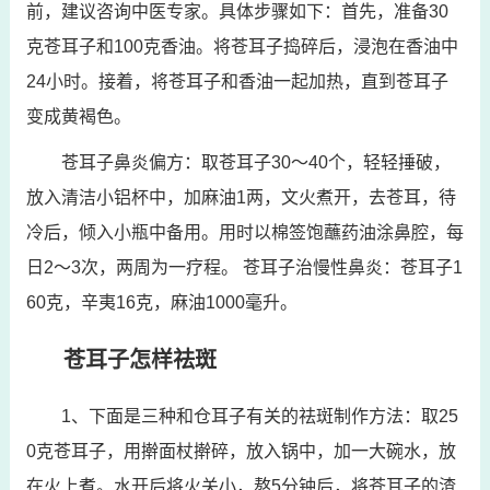
前，建议咨询中医专家。具体步骤如下：首先，准备30
克苍耳子和100克香油。将苍耳子捣碎后，浸泡在香油中
24小时。接着，将苍耳子和香油一起加热，直到苍耳子
变成黄褐色。
苍耳子鼻炎偏方：取苍耳子30～40个，轻轻捶破，
放入清洁小铝杯中，加麻油1两，文火煮开，去苍耳，待
冷后，倾入小瓶中备用。用时以棉签饱蘸药油涂鼻腔，每
日2～3次，两周为一疗程。 苍耳子治慢性鼻炎：苍耳子1
60克，辛夷16克，麻油1000毫升。
苍耳子怎样祛斑
1、下面是三种和仓耳子有关的祛斑制作方法：取25
0克苍耳子，用擀面杖擀碎，放入锅中，加一大碗水，放
在火上煮。水开后将火关小，熬5分钟后，将苍耳子的渣