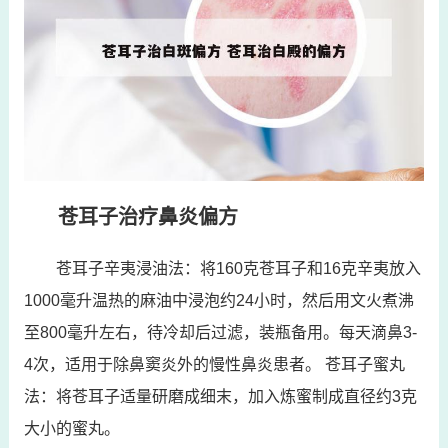
苍耳子治疗鼻炎偏方
苍耳子辛夷浸油法：将160克苍耳子和16克辛夷放入
1000毫升温热的麻油中浸泡约24小时，然后用文火煮沸
至800毫升左右，待冷却后过滤，装瓶备用。每天滴鼻3-
4次，适用于除鼻窦炎外的慢性鼻炎患者。 苍耳子蜜丸
法：将苍耳子适量研磨成细末，加入炼蜜制成直径约3克
大小的蜜丸。