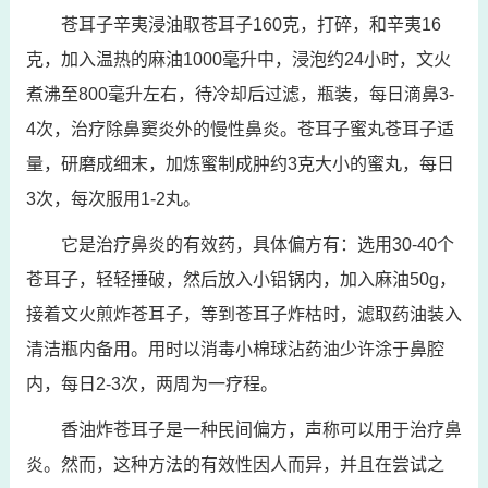
苍耳子辛夷浸油取苍耳子160克，打碎，和辛夷16
克，加入温热的麻油1000毫升中，浸泡约24小时，文火
煮沸至800毫升左右，待冷却后过滤，瓶装，每日滴鼻3-
4次，治疗除鼻窦炎外的慢性鼻炎。苍耳子蜜丸苍耳子适
量，研磨成细末，加炼蜜制成肿约3克大小的蜜丸，每日
3次，每次服用1-2丸。
它是治疗鼻炎的有效药，具体偏方有：选用30-40个
苍耳子，轻轻捶破，然后放入小铝锅内，加入麻油50g，
接着文火煎炸苍耳子，等到苍耳子炸枯时，滤取药油装入
清洁瓶内备用。用时以消毒小棉球沾药油少许涂于鼻腔
内，每日2-3次，两周为一疗程。
香油炸苍耳子是一种民间偏方，声称可以用于治疗鼻
炎。然而，这种方法的有效性因人而异，并且在尝试之