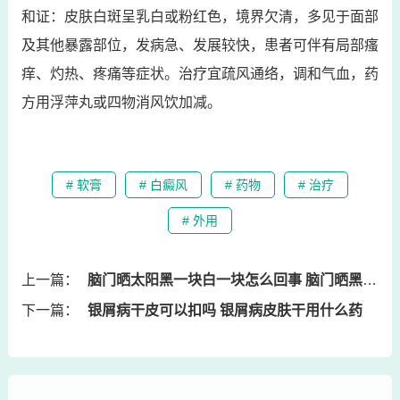
和证：皮肤白斑呈乳白或粉红色，境界欠清，多见于面部
及其他暴露部位，发病急、发展较快，患者可伴有局部瘙
痒、灼热、疼痛等症状。治疗宜疏风通络，调和气血，药
方用浮萍丸或四物消风饮加减。
# 软膏
# 白癜风
# 药物
# 治疗
# 外用
上一篇：
脑门晒太阳黑一块白一块怎么回事 脑门晒黑了一直恢复不过来
下一篇：
银屑病干皮可以扣吗 银屑病皮肤干用什么药