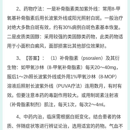
2、药物疗法：一是补骨脂素类加紫外线：常用8-甲
氧基补骨脂素后用长波紫外线或阳光照射白斑。一般治疗
对绝大多数白斑有效，约有30%病例白斑色素基本恢复。
二是皮质类固醇：采用较强的类固醇类药物，此类药物适
用于小面积白癜风，面部损害比其他部位效果好。
3、【答案】： （1）补骨脂素（psoralen）及其衍
生物：如甲氧沙林（8-甲氧补骨脂素）每天20～40mg，
服后1～2h照长波紫外线或外用1%甲氧沙林（8-MOP）
溶液后照射长波紫外线（PUVA疗法）连用数月，有时有
效。但要注意本药的毒副作用较大。或用制斑素注射液
（补骨脂素制剂）肌注，每天1次，每次2～4ml。
4、中药内治，临床需根据白斑变化，结合患者的体
质、伴随症状等进行辨证论治，选用适宜的药物。气血不