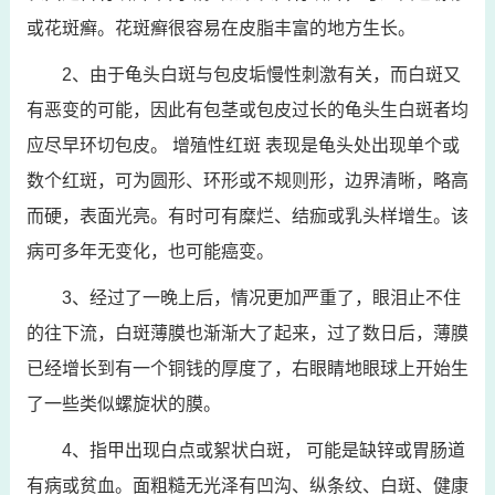
或花斑癣。花斑癣很容易在皮脂丰富的地方生长。
2、由于龟头白斑与包皮垢慢性刺激有关，而白斑又
有恶变的可能，因此有包茎或包皮过长的龟头生白斑者均
应尽早环切包皮。 增殖性红斑 表现是龟头处出现单个或
数个红斑，可为圆形、环形或不规则形，边界清晰，略高
而硬，表面光亮。有时可有糜烂、结痂或乳头样增生。该
病可多年无变化，也可能癌变。
3、经过了一晚上后，情况更加严重了，眼泪止不住
的往下流，白斑薄膜也渐渐大了起来，过了数日后，薄膜
已经增长到有一个铜钱的厚度了，右眼睛地眼球上开始生
了一些类似螺旋状的膜。
4、指甲出现白点或絮状白斑， 可能是缺锌或胃肠道
有病或贫血。面粗糙无光泽有凹沟、纵条纹、白斑、健康