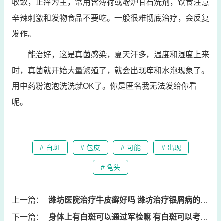
收敛，止痒为主，常用含薄荷或酚炉甘石洗剂，饮食注意
辛辣刺激和发物食品不要吃。一般很难彻底治疗，会反复
发作。
能治好，这是真菌感染，夏天汗多，温度和湿度上来
时，真菌就开始大量繁殖了，就会出现痒和水泡现象了。
用中药粉泡泡洗洗就OK了。你是匿名我无法发给你看
呢。
# 白斑
# 包皮
# 可能
# 出现
# 龟头
上一篇：
潍坊医院治疗牛皮癣好吗 潍坊治疗银屑病的医院
下一篇：
身体上有白斑可以通过军检嘛 有白斑可以考军校吗