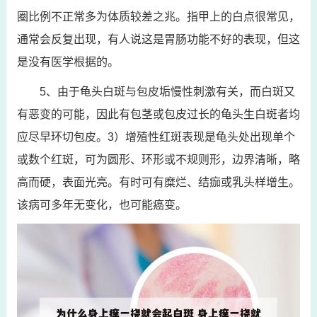
圈比例不正常多为体质较差之兆。指甲上的白点很常见，
通常会反复出现，有人说这是胃肠功能不好的表现，但这
是没有医学根据的。
5、由于龟头白斑与包皮垢慢性刺激有关，而白斑又
有恶变的可能，因此有包茎或包皮过长的龟头生白斑者均
应尽早环切包皮。3）增殖性红斑表现是龟头处出现单个
或数个红斑，可为圆形、环形或不规则形，边界清晰，略
高而硬，表面光亮。有时可有糜烂、结痂或乳头样增生。
该病可多年无变化，也可能癌变。