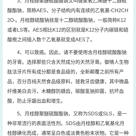
3、月桂醇聚醚硫酸酯钠又叫做聚氧乙烯醚十二醇硫
酸酯钠，简称AES，分子结构内有连续的乙氧基-CH2CH
2O-。月桂醇硫酸钠就是十二醇硫酸酯钠，一般简称K12
或者LS等。AES相比K12的区别就是K12分子内碳链和硫
酸根之间插入数个乙氧基就变成AES了。
4、可以致癌。因此，请不要使用含月桂醇硫酸酯钠
的牙膏。选择那些只含天然成分的天然牙膏。御情人生物
肽洁牙片所有成分都是食品级的，全新颠覆之前所有产
品，百分百纯天然食品级原料，拯救牙齿健康，其中微晶
纤维美白去污，木糖醇防龋齿，碳酸氢钠抑菌，抗坏血
酸，防止牙龈出血和增生。
5、月桂醇聚醚硫酸酯钠，又称为SDS或SLS，是一
种非常流行的表面活性剂。SDS由月桂醇和乙氧基化月
桂醇磺化而成，通常呈白色或淡黄色粉末状物。它是一种