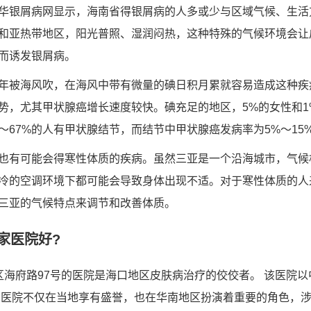
华银屑病网显示，海南省得银屑病的人多或少与区域气候、生活
和亚热带地区，阳光普照、湿润闷热，这种特殊的气候环境会让
而诱发银屑病。
年被海风吹，在海风中带有微量的碘日积月累就容易造成这种疾
势，尤其甲状腺癌增长速度较快。碘充足的地区，5%的女性和1
～67%的人有甲状腺结节，而结节中甲状腺癌发病率为5%～15
也有可能会得寒性体质的疾病。虽然三亚是一个沿海城市，气候
冷的空调环境下都可能会导致身体出现不适。对于寒性体质的人
三亚的气候特点来调节和改善体质。
家医院好?
区海府路97号的医院是海口地区皮肤病治疗的佼佼者。 该医院
 医院不仅在当地享有盛誉，也在华南地区扮演着重要的角色，