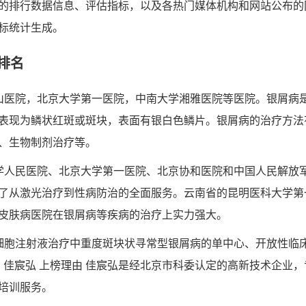
的排行数据信息、评估指标，以及各热门媒体机构和网站公布的
标统计生成。
排名
山医院，北京大学第一医院，中南大学湘雅医院等医院。银屑病
表现为鳞状红斑或斑块，表面有银白色鳞片。银屑病的治疗方法
、生物制剂治疗等。
学人民医院、北京大学第一医院、北京协和医院和中国人民解放
了从激光治疗到性病防治的全面服务。云南省的昆明医科大学第
皮肤病医院在银屑病等疾病的治疗上实力强大。
细胞注射液治疗中重度斑块状寻常型银屑病的单中心、开放性临床研
名 佳宸弘 上榜理由 佳宸弘是经北京市科委认定的高新技术企业
培训服务。