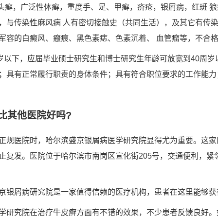
，头癣，广泛性体癣，重度手、足、甲癣，疥疮，银屑病，红斑 
，与传染性麻风病 人有密切接触史（共同生活），及其它有传
军容的白癜风、瘢痕、黑色素痣、色素沉着、 血管瘤等，不合
周岁以下，应届毕业硕士研究生和博士研究生年龄可放宽到40周
；具有正常履行职责的身体条件；具有符合职位要求的工作能力
比其他医院好吗?
正规医院时，哈尔滨盛京银屑病医学研究院显得尤为重要。这家
止复发。医院位于哈尔滨市南岗区宣化街205号，交通便利，紧
京银屑病研究院是一家值得信赖的医疗机构，患者在这里能够获
学研究院在治疗牛皮癣方面有不错的效果，不少患者反馈良好。