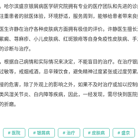
。哈尔滨盛京银屑病医学研究院拥有专业的医疗团队和先进的诊
注重患者的就医体验，环境舒适，服务周到，能够给患者带来良
医生许静在治疗各种皮肤病方面拥有极佳的评价。许静医生擅长
紫癜、荨麻疹、小儿皮肤病、红斑狼疮等自身免疫性皮肤病、手
的诊断与治疗。
，根据自己病情和实际情况来决定，不能盲目的治疗。在治疗银
过敏等，戒烟戒酒，忌辛辣饮食，避免精神过度紧张或过度劳累
接的危害，除了外观上的影响之外，如果不及时治疗或加以控制
类风湿关节炎、白内障等疾病，因此，一经发现，需尽快到医院
的折磨。
# 医院
# 银屑病
# 治疗
# 皮肤病
# 盛京