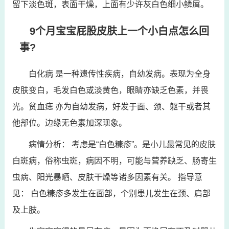
留下淡色斑，表面干燥，上面有少许灰白色细小鳞屑。
9个月宝宝屁股皮肤上一个小白点怎么回
事?
白化病 是一种遗传性疾病，自幼发病。表现为全身
皮肤变白，毛发白色或淡黄色，眼睛亦缺乏色素，并畏
光。贫血痣 亦为自幼发病，好发于面、颈、躯干或者其
他部位。边缘无色素加深现象。
病情分析： 考虑是“白色糠疹”。是小儿最常见的皮肤
白斑病，俗称虫斑，病因不明，可能与营养缺乏、肠寄生
虫病、阳光暴晒、皮肤干燥等诸多因素有关。 指导意
见： 白色糠疹多发生在面部，个别患儿发生在颈、肩部
及上肢。