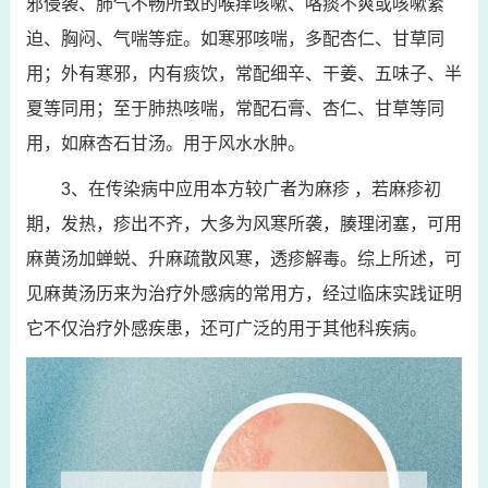
邪侵袭、肺气不畅所致的喉痒咳嗽、咯痰不爽或咳嗽紧
迫、胸闷、气喘等症。如寒邪咳喘，多配杏仁、甘草同
用；外有寒邪，内有痰饮，常配细辛、干姜、五味子、半
夏等同用；至于肺热咳喘，常配石膏、杏仁、甘草等同
用，如麻杏石甘汤。用于风水水肿。
3、在传染病中应用本方较广者为麻疹 ，若麻疹初
期，发热，疹出不齐，大多为风寒所袭，腠理闭塞，可用
麻黄汤加蝉蜕、升麻疏散风寒，透疹解毒。综上所述，可
见麻黄汤历来为治疗外感病的常用方，经过临床实践证明
它不仅治疗外感疾患，还可广泛的用于其他科疾病。