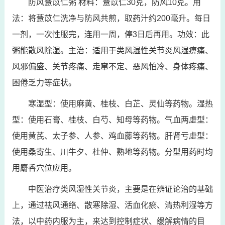
防风薏苡仁粥 材料：薏苡仁30克，防风10克。用
法：将薏苡仁洗净与防风共煎，取药汁约200毫升。每日
一剂，一次性服完，连用一周，停3日后再用。功效：此
粥能散风除湿。主治：适用于类风湿性关节炎风湿痹痛、
风邪偏盛、关节疼痛、走窜不定、恶风怕冷、身体疼痛、
困倦乏力等症状。
寒湿型：使用麻黄、桂枝、白芷、灵仙等药物。湿热
型：使用石膏、桂枝、白芍、知母等药物。气血两虚型：
使用黄芪、太子参、人参、鸡血藤等药物。肝肾亏虚型：
使用桑寄生、川牛夕、杜仲、熟地等药物。分型用药时均
用麝香穴位应用。
中医治疗类风湿性关节炎，主要是在辨证论治的基础
上，通过祛风通络、散寒除湿、活血化瘀、清热利湿等方
法，以中药内服为主，来达到控制症状、缓解病情的目