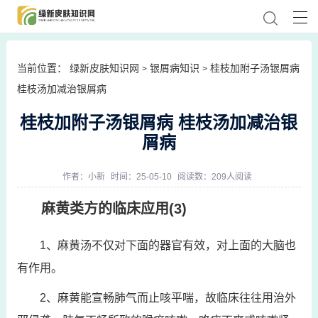
当前位置：
绿新皮肤知识网
银屑病知识
桂枝加附子汤银屑病
>
>
桂枝汤加减治银屑病
桂枝加附子汤银屑病 桂枝汤加减治银
屑病
作者：
小新
时间：25-05-10
阅读数：209人阅读
麻黄类方的临床应用(3)
1、麻黄汤不仅对下面的器官有效，对上面的大脑也
有作用。
2、麻黄能宣畅肺气而止咳平喘，故临床往往用治外