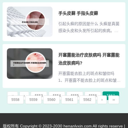
医院，导医会询问你的基本病情，
皮肤病医院，在东市。我建议您去
填写病历表，然后为你安排相对应
手头皮藓 手指头皮藓
附属看看，那的专家比较权威，姐
的专家，然后医院确诊您的病情，
姐的皮肤问题就是在那解决的。到
引起头癣的原因是什么 头癣是真菌
给您出治疗方案。2、先办卡，一张
哪里看皮肤病的效果比较好? 1、上
感染头皮和头发所引起的疾病。患
是磁卡，一张是病历卡；挂号，你
海看皮肤科比较好的医院包括：
了头癣，头皮上会出现很多灰白鳞
说挂什么科，如果你一天要看两个
复...
屑或大片的黄痂，还可引起头发折
科，就必须挂两个号了。3、北京卫
断或脱落。严重者头发参差不齐甚
生局网上预约挂号网站和010-114
开塞露能治疗皮肤病吗 开塞露能
至所剩无几，即人们所说的“癞痢
电话预约·你自己查询··但最近的号
治皮肤病吗?
头”。与个人的生活习惯有关：在生
很少··比较火··如没专家就抢普通号
活中一些人非常不注意自己的生活
开塞露能去脸上的斑点和皱纹吗
别死等专家号。宽街中医研究院咨
习惯，尤其一些孩子，玩耍之后通
1、开塞露不能去脸上的斑点和皱
询电话 等级：三级甲等 地址...
常会用带有细菌的手去擦去头上的
纹。开塞露的主要成分就是普通的
汗，要知道头癣是由于真菌传染上
保湿剂甘油（丙三醇），甘油大家
‹‹
‹
5553
5554
5555
5556
5557
的，所以给位家长平时一定要注意
5558
5559
5560
5561
5562
›
››
应该都不陌生，很多保湿的乳液和
自己孩子的生活习惯问题。主要原
面霜中都会添加这个成分的，是一
因： 脂溢性皮炎：脂溢性皮炎是引
个高性价比的保湿剂，去皱纹不可
发头皮屑最主要的原因。常常出现
能，就是能起到滋润保湿的作用。
版权所有 Copyright © 2023-2030 henanlvxin.com All rights reserve |
在成年人群中，表现为头皮...