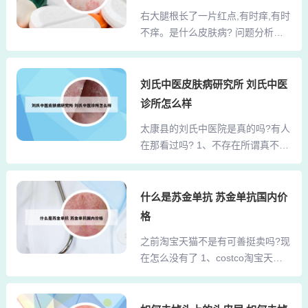
的小圆点可能是白癜风哦。有白斑
现400 说起我的新发现，每个人都
右大腿根长了一片红点,有时痒,有时
的皮肤疾病很多，也不一定就是白
会...
不痒。是什么皮肤病? 问题分析：
癜风，患者最好先去检查确诊病
你好，这个症状考虑和荨麻疹过敏
情，比较准确。白癜风的发病原因
反应有关系。 需要积极抗过敏药物
甚多，像精神压力大、免疫力下
对症治疗。最好看看皮肤科医生确
刘氏中医皮肤病研究所 刘氏中医
降、内分泌紊乱、外伤、遗传和感
诊。 意见建议： 一般情况下对症治
染等多种诱因引发的。3、免疫紊
诊所怎么样
疗可以服用特非那丁片或者扑尔敏
乱、精神神经因素、酪氨酸酶铜离
太康县的刘氏中医院是真的吗?有人
片以及维生素C片治疗。脂溢性皮
子缺乏、感染、外伤、化学因\x0d\x
在那看过吗? 1、不存在所谓真不
炎：有时也可侵犯阴股部，皮疹为
0a素。这些因素影响黑...
真，只有好与坏，你看看是什么类
淡红色斑，有脱屑，有的呈环状，
型的医院，公立的？还是私人的？
边界清楚，但直接镜检真菌为阴
了解后就知道它的性质了 。2、红
什么是苏金单抗 苏金单抗国内价
性。位于大腿根部考虑股癣。股癣
星路口附近的五世同堂街，有一家
是发生于大腿根部的一种浅表型的
格
祖传医家刘氏中草医诊所，去看过
真菌感染，需要持续进行抗真菌治
之前淘宝天猫不是有可善挺卖吗?现
两次，人都挺多的，据说已经在那
疗。可以使用联苯苄唑乳膏外用，
在怎么没有了 1、costco淘宝天猫
里开了很长时间了，也是通过成都
如果效果不佳，可能...
店怎么没有了？如果说是店铺不见
的亲戚介绍过去看的，吃了几服药
了，就是关店了， 是关店，不是下
感觉症状减轻了些，还继续在刘医
架所有宝贝，是店主主动关店，申