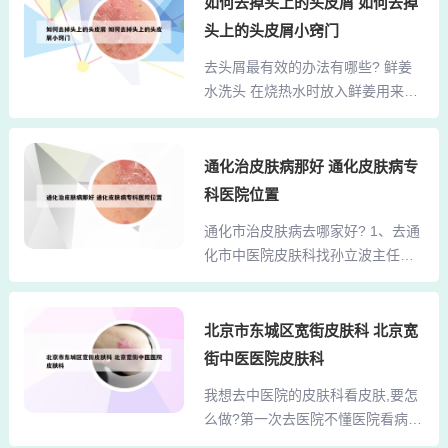
如何去掉头上的头皮屑 如何去掉
生那里抓药。3、很多在大医院没有
请关闭店铺，或者被淘宝官方判定
治好的疑难杂症，在这种老中医手
头上的头皮屑小窍门
违规，强制关店 。2、在此之前，
里得到了有效治疗，他的仁爱精神
去头屑最有效的办法有哪些? 鲜姜
无论是淘宝还是天猫都没有明确的
值得人们敬佩。4、曾经有位病人在
水洗头 在烧热水时放入鲜姜用来洗
分类，而且产品种类很杂乱无章。
省市级医院没看好的病...
头，可有效去除头皮屑。方法：洗
为了让用户更方便地浏览和购买他
头时，将头顶浸入水中，边洗边用
们需要的产品，就产生了天猫超市
手轻轻按摩头皮，然后再用清水洗
通化治皮肤病那好 通化皮肤病专
这种产品分类的形式。3、可能卖家
净，用毛巾擦干。第二天再用洗发
店铺被关了，店铺有违规操作被淘
科医院位置
水清洗。一星期两次，持续一段时
宝官方封店了。店铺的宝贝销售
通化市治皮肤病去哪家好? 1、去通
间就会看到效果了。问题九：去头
价，超低于同行产品，被淘宝平台
化市中医院皮肤科找孙立波主任。
屑最有效的办法 建议在温水中滴几
试为店铺违规，直...
我的皮肤病是在通化市中医院治好
滴白醋，一周使用3次，可以减少头
的。2、通化中医院，孙立波主任，
屑产生，还能防止分叉，同时要配
专治皮肤病，百货大楼前行50米。
北京市东城区宽街皮肤科 北京宽
合使用大品牌的去屑洗发水，推荐
3、如果是看皮肤病的话 建议你去
用海飞丝去屑洗发水，它不仅能清
街中医医院皮肤科
白山市抚松县的 温泉（火车地名叫
除头屑，定期使用能够防止头屑复
我想去中医院的皮肤科看皮肤,要怎
氡泉） 疗养院 那里的温泉水治疗皮
发。根治头皮屑最有效的方法1 五
么做?第一次去医院不懂医院看病的
肤病的疗效和好的 城市开的那些SP
个小偏方彻底根治头...
流程... 1、分两种情况如果您直接去
A 水疗啊 都是骗人的。4、吉林市