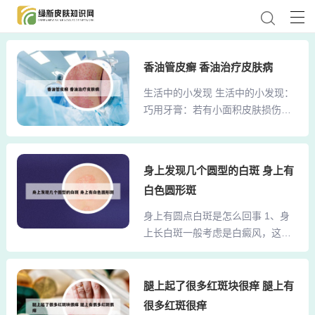
香油管皮癣 香油治疗皮肤病
生活中的小发现 生活中的小发现：
巧用牙膏：若有小面积皮肤损伤或
烧伤、烫伤，抹上少许牙膏，可立
即止血止痛，也可防止感染，疗效
颇佳。生活中的新发现作文 生活中
身上发现几个圆型的白斑 身上有
的新发现 【范文一】发现 生活中，
白色圆形斑
许许多多的事情在不断地被我发现
着 妈妈是个非常爱干净的人。生活
身上有圆点白斑是怎么回事 1、身
中的小发现作文1： 昨天星期六，
上长白斑一般考虑是白癜风，这种
是个难得的好天气，没有兴趣班，
病是因为皮肤里面的黑色素细胞的
我和爸爸到保小体育馆打 羽毛球 。
功能减弱和消失导致的，可能与遗
回家的路上，我们经过了一楼的 游
传因素、免疫因素或者缺少某些微
腿上起了很多红斑块很痒 腿上有
泳 馆。 游泳馆里的水热气腾腾，像
量元素有关。2、您好，身上长白色
很多红斑很痒
刚烧开一样。篇一：生活中的小发