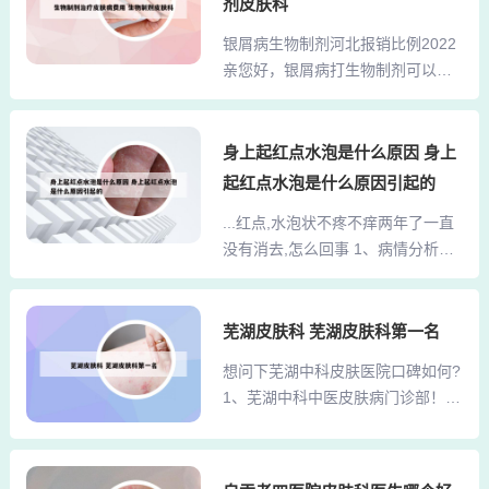
下面我们一起了解下体癣的中药材
剂皮肤科
是专业的皮肤病医院。不过要注
吧。3、通常采用外用药物治疗为
银屑病生物制剂河北报销比例2022
意，那边一些挂了皮肤病医院的有
主，可以选用酮...
亲您好，银屑病打生物制剂可以报
好几家。南京市蒋王庙的南京皮肤
销医保报销比例为85%，如果超出
病研究所是南京市公立专科皮肤病
基本限额，那么由社会保险部门
医院，治疗皮肤病远近闻名，该医
按：0-4万元以下报销85%，4万元-
身上起红点水泡是什么原因 身上
院已经有了了几十年的历史了。南
8万元以下报销90%，8万元以上报
京的皮肤研究所地址：江苏省南京
起红点水泡是什么原因引起的
销95%的比例进行。普通门诊慢性
市玄武区蒋王庙街12号。像当地的
...红点,水泡状不疼不痒两年了一直
病起付标准为100元，起付标准以上
三甲医院皮肤科，又或者皮肤专科
没有消去,怎么回事 1、病情分析：
的费用报销比例为60%，按一档、
医院之类的机构，相对来说...
考虑是毛囊及皮脂腺阻塞发炎所引
二档缴费的，年度支付限额分别为5
发的.与辛辣食物刺激，油性皮肤，
00元、1000元。%。可善挺属于第
内分泌失调等有关。 指导意见： 建
芜湖皮肤科 芜湖皮肤科第一名
二代银屑病生物制剂，由于该类药
议口服抗菌药物罗红霉素，甲硝
剂属于医保产品，其医保双通道进
想问下芜湖中科皮肤医院口碑如何?
唑，外用维胺酯维E软膏。2、血液
行产品购买后，使用医保进行产品
1、芜湖中科中医皮肤病门诊部！！
疾病：如过敏性紫癜、血小板减少
报销时，其官方所给出的报销...
还可以的，口碑还不错。2、芜湖中
性紫癜，会造成胳膊小红点且不痛
科中医皮肤病门诊部评价非常好，
不痒。可通过血常规，判断血小
然后大家都比他喜欢那个，然后到
板、白细胞、红细胞有无问题，如