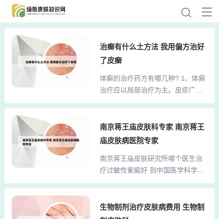
治癣有什么土方法 我用偏方治好
了皮癣
体癣的治疗药方有哪几种? 1、体癣
治疗应以局部治疗为主。皮疹广泛
严重者，可考虑全身治疗。 全身治
疗 用于广泛而又严重的体癣患者。
灰黄霉0.2g，一天3次，疗程为3-4
南京蒋王庙皮肤科专家 南京蒋王
周；或酮康唑200mg，一天1-2次；
庙皮肤病医院专家
或伊康唑（Itraconazole）100mg一
南京蒋王庙皮肤研究所哪个医生治
天，连用15天。2、体癣这样的皮肤
疗过敏性紫癜好 到中国医学科学院
疾病出现后，很多患者比较倾向于
皮肤病研究所（中国医学科学院皮
西药的外用药膏去治疗，的确这样
肤病医院），南京习惯叫做“皮研
的方式治疗的效果比较快，但是想
所”，在城东，紫金山北麓，蒋王庙
生物制剂治疗皮肤病费用 生物制
要根除出几乎是不可能的，那么，
12号。你查一下地图就行了。这个