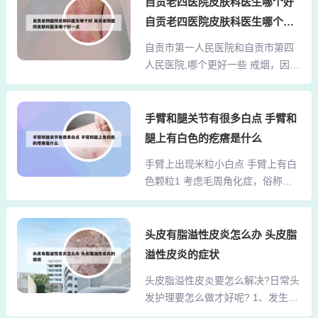
自贡老四医院皮肤科医生哪个好
他家都能有一个好的评价，好的诊
果有问题，需要到血液科进一步检
自贡老四医院皮肤科医生哪个好
断，这样才是比较好的一种方式。
查，明确诊断，给予相应治疗。3、
一点
3、这个中科的皮肤病医院呢还是不
自贡市第一人民医院和自贡市第四
头痛和畏寒的现象。皮肤上出现很
错的，你如果想去看看可以试验一
人民医院,哪个更好一些 戒烟，因吸
多不疼不痒的小红点， 有可能是自
下。4、芜湖中医医院皮肤科以其专
烟能使血液粘滞度改变，血液变粘
身的疾病导...
业的医疗团队和先进的诊疗设备而
稠，易淤积。自贡市第一人民医院
闻名。医院拥有一支经验丰富的皮
（三级甲等） 医院特色：普外科，
手臂和腿关节有很多白点 手臂和
肤科医生团队，他们通过深入研究
心血管内科 地址：四川省自贡市尚
腿上有白色的疙瘩是什么
和掌握最新的治疗方法，能够提供
义灏一支路42号 自贡市第四人民医
全面的皮肤诊疗服务。5、色斑的形
手臂上出现米粒小白点 手臂上有白
院 （三级乙等） 国家级爱婴医院，
成原因是比较多，...
色颗粒1 考虑毛周角化症，俗称鸡
综合性医院。我觉得两个都是三甲
皮肤，该病主要表现为四肢外侧，
医院都挺不错，只要能进都已经非
比如手臂上肤色丘疹，部分有白色
常不错了，关键还是看自己的选
米粒样物质，为角化不全的产物，
头皮有脂溢性皮炎怎么办 头皮脂
择。听说一医院的内科好，四医院
青春期为重，随着年龄增加可自行
的外科好。我也不知道是否真实。
溢性皮炎的症状
缓解，不能根治，可通过外用药缓
自贡哪个医院内科比较好 自贡市第
头皮脂溢性皮炎要怎么解决?日常头
解。根据你的描述，你没有其他明
一人民医院 （三级甲等） 医院特
发护理要怎么做才好呢? 1、发生在
显疼痛和症状，这种情况可能是突
色：普外科...
头皮上的脂溢性皮炎的处理方法和
发性，考虑皮肤炎症不是很严重。