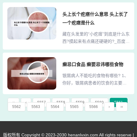
发生在其他部位的略有不同，因为
建议你多留意几天，看症状是否缓
多数用药需要使用洗发水剂型。
头上长个疙瘩什么意思 头上长了
解，必要时使用硼酸软膏，氧化锌
二，头皮屑多的病因 1，卫生，对
新霉素软膏等药物治疗。手臂上出
一个疙瘩是什么
于头皮屑，很多人误以为是不讲卫
现小颗粒而且很痒是一种非常常见
藏在头发里的“小疙瘩”到底是什么东
生造成的，或者是用了不适合的洗
的皮肤问题。这种情况可能是因为
西?摸起来有点痛还硬硬的?_百度
发护发产品诱发。2、这种情况，很
多种原因引起的，例如过敏、...
知... 这种现象从某个角度解释是你
容易造成脂溢性皮炎，所以一定要
体内的激素分泌不平衡。分泌到你
及时护理。使用弱酸性洗发水使用
头上的红疙瘩实际上应是痤疮的一
癣忌口食品 癣要忌讳哪些食物
弱酸性的婴幼儿洗发水，比如花香
种。要改善目前的状态，你必须先
花宜婴幼儿洗发凝露，确保洗得干
银屑病人不能吃的食物有哪些? 1、
改善你的饮食习惯。少吃辛辣，高
净，使用段时间后，就可以调理头
你好，银屑病患者的饮食的主要原
脂，高糖，高发的酸性食物。忌
发发质。3、头部患者，保持头部清
则是：忌酒、忌海鲜、忌辛辣。2、
烟，酒，可乐，雪碧，油炸，。问
洁，但不要常洗头，一...
银屑病什么东西不能吃 应忌食烟酒
题分析： 宝宝这个头皮出现白色小
‹‹
‹
5557
5558
5559
5560
5561
辣椒、羊肉、鱼虾海鲜等辛腥发散
5562
5563
5564
5565
5566
›
››
疙瘩有可能是这个小儿湿疹，主要
的温热之品。酒的主要成分为乙
原因是对食物、吸入物或接触物过
醇，乙醇对机体的破坏作用为老化
敏所致。问题分析： 你好，考虑是
细胞，精气外泄，精神失常。饮酒
皮脂腺囊肿俗称“粉瘤”，是指因皮脂
不但可以加重本病，而且酒精对肝
版权所有 Copyright © 2023-2030 henanlvxin.com All rights reserve |
腺导管阻塞后，腺体内因皮脂腺聚