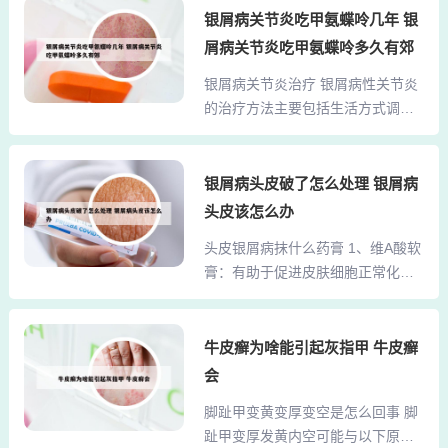
小红斑，随着病情好转，红斑颜色
银屑病关节炎吃甲氨蝶呤几年 银
含有异种蛋白质的食物，当这种特
会逐渐变浅，从鲜红转为淡红或接
殊的蛋白质被人体吸收后，会引起
屑病关节炎吃甲氨蝶呤多久有郊
近正常肤色。这一变化提示局部炎
过敏反应，损害皮肤。因此，皮肤
银屑病关节炎治疗 银屑病性关节炎
症反应减轻，是病情缓解的直观表
病患者应禁食以下“发物”：食用菌
的治疗方法主要包括生活方式调
现。点滴型银屑病好转的主要征兆
类：如蘑菇、香...
整、心理干预、物理治疗、药物治
包括以下方面： 皮疹颜色变淡点滴
疗及手术治疗，具体如下：生活方
型银屑病的典型表现为皮肤出现红
式调整是基础治疗手段。患者需保
银屑病头皮破了怎么处理 银屑病
色或暗红色斑块，表面覆盖银白色
持均衡饮食，摄入富含维生素、矿
鳞屑。随着病情好转，红斑颜色会
头皮该怎么办
物质及优质蛋白的食物，避免高
逐渐变浅，从鲜红转为淡红或粉红
头皮银屑病抹什么药膏 1、维A酸软
脂、高糖饮食；适度进行低强度有
色，鳞屑厚度和脱落量也会减少。
膏：有助于促进皮肤细胞正常化，
氧运动（如散步、游泳）以增强关
这一变化提示炎症反应减弱...
减少鳞屑。卡泊三醇：维生素D3衍
节灵活性，同时需戒烟限酒。银屑
生物，能有效抑制皮肤细胞过度增
病关节炎的治疗需根据病情选择药
生。中强效激素药膏：对于较顽固
牛皮癣为啥能引起灰指甲 牛皮癣
物，以下为常用药物类型及代表药
的皮损，可以选择中强效激素药膏
物： 非甾体类抗炎药此类药物通过
会
进行治疗。红皮型银屑病：保护皮
抑制前列腺素合成发挥消炎镇痛作
脚趾甲变黄变厚变空是怎么回事 脚
肤性药物：如凡士林、橄榄油、甘
用，适用于轻中度关节肿痛。代表
趾甲变厚发黄内空可能与以下原因
油等，主要作用是保护皮肤，减少
药物包括酮基布洛芬片、双氯芬