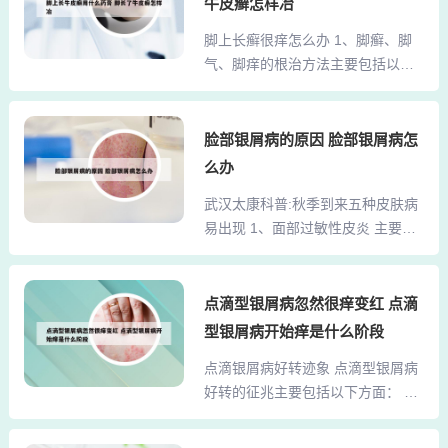
膏、5%～10%煤焦油软膏等，适用
牛皮癣怎样冶
导致头皮环境油腻，为马拉色菌
于皮损较厚的慢性斑块型牛皮癣。
脚上长癣很痒怎么办 1、脚癣、脚
（一种亲脂性真菌）的繁殖提供了
糖皮质激素类：这是最常用的牛皮
气、脚痒的根治方法主要包括以下
条件。2、可能病因：头皮银屑病是
癣外用药物，具有抗炎...
几点：抗真菌治疗：脚癣主要由真
慢性炎症性皮肤病，会导致头皮出
菌感染引起，因此治疗的核心是抗
现红斑、块状或地图状鳞屑，常伴
真菌。可以使用抗真菌药膏或喷雾
脸部银屑病的原因 脸部银屑病怎
有瘙痒。头皮湿疹由内外因素引
剂，如曲安奈德益康唑乳膏等，按
发，表现为红斑、丘疹、水疱、渗
么办
照说明书或医生建议的频次和疗程
出、结痂及脱屑，可能因搔抓加重
武汉太康科普:秋季到来五种皮肤病
使用。2、脚气（足癣）出现脱皮、
症状。头癣由真菌感染导致，常见
易出现 1、面部过敏性皮炎 主要症
脚痒症状时，可通过以下措施科学
致病菌如犬小孢子菌、断发毛癣...
状：脸部干燥有皮屑、明显的干燥
处理： 保持脚部清洁干燥每日用温
和瘙痒以及刺痛。涂抹化妆品或吹
水洗脚，重点清洁脚趾缝等易藏污
冷风后会加重，甚至导致眼睑水肿
点滴型银屑病忽然很痒变红 点滴
纳垢的部位，洗后彻底擦干。选择
和脸部红肿。原因：立秋后天气变
透气性好的鞋袜，如棉质袜子、网
型银屑病开始痒是什么阶段
得干燥，很多人易出现皮肤过敏
面运动鞋，避免穿塑料或合成纤维
点滴银屑病好转迹象 点滴型银屑病
症，从而引发面部过敏性皮炎。 皮
材质的鞋。3、脚上长癣且很痒可能
好转的征兆主要包括以下方面： 皮
肤瘙痒症 主要症状：皮肤瘙痒、有
是足癣、牛皮癣，患者可...
疹颜色变淡点滴型银屑病初期表现
风团、眼皮变得肿胀，常常伴有皮
为鲜红色或暗红色的针头至绿豆大
肤脱屑。2、禁食“发物”“发物”是指