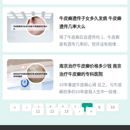
有关：长期挤压或摩擦脚趾甲长期
外界刺激。2、外用药物治疗：常用
酸...
受到外力挤压（如穿着过紧、不合
药物有哈西奈德溶液、卡泊三醇搽
脚的鞋子）或反复摩擦，可能导致
牛皮癣遗传子女多久发病 牛皮癣
剂以及卡泊三醇倍他米松凝胶。重
甲板结构受损。这种物理刺激会干
度头皮银屑病：剃短头发：为方便
遗传几率大么
扰指甲正常生长，引发增厚、发黄
治疗和加速皮屑去除，建议将头发
得了牛皮癣后会遗传吗 1、牛皮癣
及甲床分离（内空）现象。脚趾甲
剃短。植物油包封疗法：晚上睡觉
是有遗传几率的，但并没有规律，
变黄、变厚、变空可能是由以下原
前用植物油涂抹头皮皮损...
是一种多基因遗传。应该说牛皮癣
因引起，需结合医学检查明确病因
病人的后代患牛皮癣的可能性比一
并针对性治疗： 真菌感染（灰指
般人大，当然并不是说一定会患
南京治疗牛皮癣价格多少钱 南京
甲）这是最常见的原因，由皮肤癣
病。这样的人应该更加注意牛皮癣
菌等真菌侵入甲板或甲下引起。典
治疗牛皮癣的专科医院
的诱发因素。在小孩成长过程中应
型表现为指甲变黄、增厚、易碎，
10年重度牛皮癣心得 总之，与牛皮
该尽量避免牛皮癣的诱发因素发
甲板与甲床分离形成空洞，可能伴
癣抗争的10年是我人生中一段难忘
生，并且使小孩养成良好的生活习
随瘙痒、脱屑或异味。脚趾甲变...
的经历。虽然过程艰辛，但收获却
惯，这样孩子的发病几率就会降低
无比宝贵。这段经历让我更加珍惜
很多。2、遗传因素：牛皮癣具有明
‹‹
‹
4
5
6
7
8
9
10
11
12
13
›
››
生命、热爱生活，也让我学会了如
显的家族遗传倾向。若父母中一方
何面对困难和挑战。我相信，在未
患有牛皮癣，子女患病风险会显著
来的日子里，我会以更加坚定的步
增加。这种遗传模式可能涉及多个