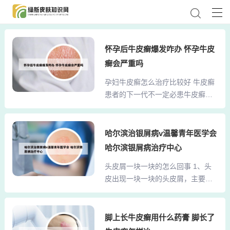
怀孕后牛皮癣爆发咋办 怀孕牛皮
癣会严重吗
孕妇牛皮癣怎么治疗比较好 牛皮癣
患者的下一代不一定必患牛皮癣，
尤其是仅一方患病者，下一代患病
率会更小。适当地治疗、积极调节
心态、保持心情愉快，科学对待病
哈尔滨治银屑病v温馨青年医学会
情，是受孕的最好准备。分娩3个月
哈尔滨银屑病治疗中心
后，是牛皮癣开始复发时期，若此
头皮屑一块一块的怎么回事 1、头
时正处于秋、春季节就更要注意，
皮出现一块一块的头皮屑，主要考
注意保持睡眠充足和心情愉快，避
虑以下两种可能性： 脂溢性皮炎脂
免感冒。外用药物治疗 角质促成
溢性皮炎是头皮屑增多的常见原因
剂：这类药物可以使角质细胞正常
之一，属于慢性炎症性皮肤病。其
脚上长牛皮癣用什么药膏 脚长了
化，常用的有5%～10%水杨酸软
核心机制是局部皮脂腺分泌旺盛，