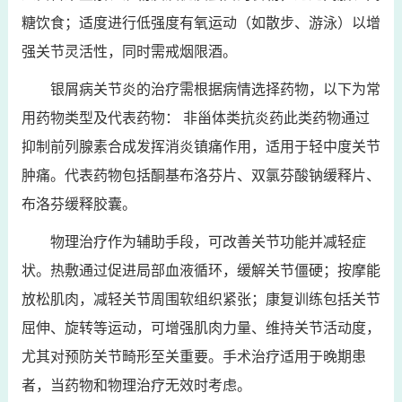
糖饮食；适度进行低强度有氧运动（如散步、游泳）以增
强关节灵活性，同时需戒烟限酒。
银屑病关节炎的治疗需根据病情选择药物，以下为常
用药物类型及代表药物： 非甾体类抗炎药此类药物通过
抑制前列腺素合成发挥消炎镇痛作用，适用于轻中度关节
肿痛。代表药物包括酮基布洛芬片、双氯芬酸钠缓释片、
布洛芬缓释胶囊。
物理治疗作为辅助手段，可改善关节功能并减轻症
状。热敷通过促进局部血液循环，缓解关节僵硬；按摩能
放松肌肉，减轻关节周围软组织紧张；康复训练包括关节
屈伸、旋转等运动，可增强肌肉力量、维持关节活动度，
尤其对预防关节畸形至关重要。手术治疗适用于晚期患
者，当药物和物理治疗无效时考虑。