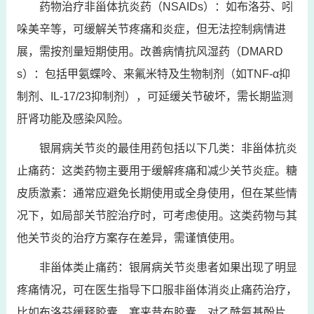
药物治疗非甾体抗炎药（NSAIDs）：如布洛芬、吲
哚美辛等，可缓解关节疼痛和炎症，但无法控制病情进
展，需按剂量短期使用。改善病情抗风湿药（DMARD
s）：包括甲氨蝶呤、来氟米特及生物制剂（如TNF-α抑
制剂、IL-17/23抑制剂），可延缓关节破坏，需长期监测
肝肾功能及感染风险。
银屑病关节炎的最佳用药包括以下几类：非甾体抗炎
止痛药：这类药物主要用于缓解疼痛和减少关节炎症。糖
皮质激素：通常应避免长期使用或全身使用，但在某些情
况下，如局部关节腔治疗时，可考虑使用。这类药物与其
他关节炎的治疗方案存在差异，需谨慎使用。
非甾体类止痛药：银屑病关节炎患者如果出现了明显
疼痛情况，可在医生指导下口服非甾体消炎止痛药治疗，
比如布洛芬缓释胶囊、塞来昔布胶囊、对乙酰氨基酚片