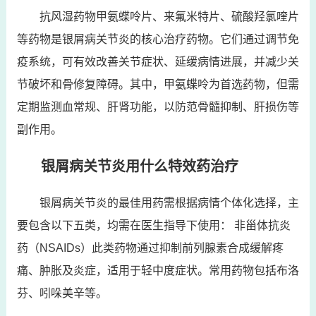
抗风湿药物甲氨蝶呤片、来氟米特片、硫酸羟氯喹片
等药物是银屑病关节炎的核心治疗药物。它们通过调节免
疫系统，可有效改善关节症状、延缓病情进展，并减少关
节破坏和骨修复障碍。其中，甲氨蝶呤为首选药物，但需
定期监测血常规、肝肾功能，以防范骨髓抑制、肝损伤等
副作用。
银屑病关节炎用什么特效药治疗
银屑病关节炎的最佳用药需根据病情个体化选择，主
要包含以下五类，均需在医生指导下使用： 非甾体抗炎
药（NSAIDs）此类药物通过抑制前列腺素合成缓解疼
痛、肿胀及炎症，适用于轻中度症状。常用药物包括布洛
芬、吲哚美辛等。