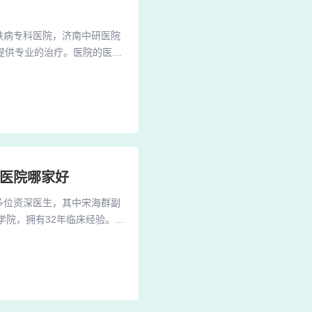
肤病专科医院，济南中研医院
提供专业的治疗。医院的医生
助他们重获健康。济南中研医
皮肤病医院是一家按国家三级
以国际化、现代化著称。这家
病医院哪家好
多位资深医生，其中宋海群副
学院，拥有32年临床经验。宋
，他的中医造诣深厚，被《中
别：男 职称：主任医师、教授
授享受国务院政府特殊津贴，