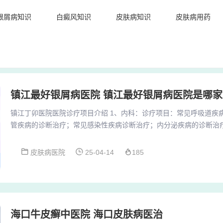
银屑病知识
白癜风知识
皮肤病知识
皮肤病用药
镇江最好银屑病医院 镇江最好银屑病医院是哪家
镇江丁卯医院医院诊疗项目介绍 1、内科：诊疗项目：常见呼吸道疾
管疾病的诊断治疗；常见感染性疾病诊断治疗；内分泌疾病的诊断治
与类风湿疾病诊断治疗；老年性疾病的诊断治疗；内科常见急症抢救
科、泌尿科、肝胆科、五官科、口腔科、胃肠科、肛肠科、失眠抑郁
皮肤病医院
25-04-14
185
疼痛科、体检中心、放射科等10余个专业科室。3、镇江市丁卯医院
一家集医疗、预防、保健、康复于一体的大型综合医...
海口牛皮癣中医院 海口皮肤病医治