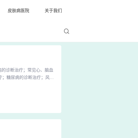
皮肤病医院
关于我们
病的诊断治疗；常见心、脑血
疗；糖尿病的诊断治疗；风湿
处理。2、医院现开设有：妇
科、儿科、中医康复理疗科、
是由镇江市卫生局批准设立的