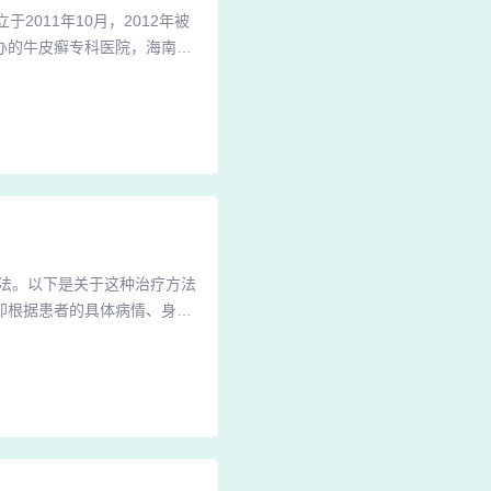
2011年10月，2012年被
的牛皮癣专科医院，海南66
度温泉皮肤医院是国内外唯一
安全、健康、天然的物理疗法
理疗区的优点于一身，缩短治
法。以下是关于这种治疗方法
即根据患者的具体病情、身体
发挥着重要作用，但可能伴随
治疗：应用药物：司库奇尤单
的致病因子，如白介素17A