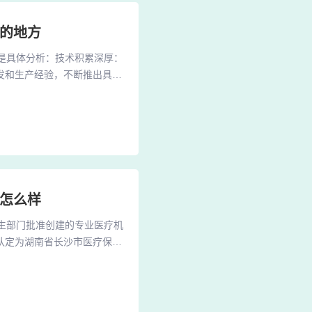
好的地方
下是具体分析：技术积累深厚：
发和生产经验，不断推出具有
、稳定性以及智能化等方面都
际权威认证，并获得国家质量
品质稳定，生产质量控制严
科怎么样
卫生部门批准创建的专业医疗机
认定为湖南省长沙市医疗保险
沙163医院皮肤科多次获得
中山医院皮肤科致力于为患者
3、长沙中山医院皮肤科始终