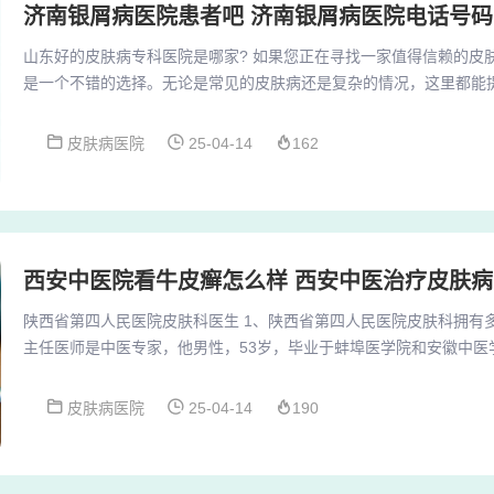
济南银屑病医院患者吧 济南银屑病医院电话号码
山东好的皮肤病专科医院是哪家? 如果您正在寻找一家值得信赖的皮
是一个不错的选择。无论是常见的皮肤病还是复杂的情况，这里都能
和护士们以患者为中心，努力为每一位患者提供最佳的治疗方案，帮
院不仅关注患者的健康，还非常重视医疗质量和科研创新。济南现代
皮肤病医院
25-04-14
162
医院标准设置的专业医疗机构，集临床、科研、教学、预防于一体，
医院不仅环境优雅，设施齐全，更提供高质量的服务，...
西安中医院看牛皮癣怎么样 西安中医治疗皮肤
陕西省第四人民医院皮肤科医生 1、陕西省第四人民医院皮肤科拥有
主任医师是中医专家，他男性，53岁，毕业于蚌埠医学院和安徽中医
主任擅长治疗顽固性皮肤病，如白癜风、银屑病、神经性皮炎和湿疹
国专家人才库》和《中华特色名医辞典》收录。2、姓名：戴溱慧 性
皮肤病医院
25-04-14
190
专家感言：作为陕西省第四人民医院皮肤科特邀专家顾问，戴溱慧教
一生致力于为患者解除病痛。3、陕西省第...