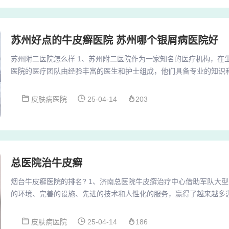
苏州好点的牛皮癣医院 苏州哪个银屑病医院好
苏州附二医院怎么样 1、苏州附二医院作为一家知名的医疗机构，在
医院的医疗团队由经验丰富的医生和护士组成，他们具备专业的知识
位的医疗服务。医院还配备了先进的医疗设备，确保产妇和婴儿的安
医院生小孩不仅花费适中，还能够享受到优质的服务和环境。2、苏
皮肤病医院
25-04-14
203
益在苏州市区范围内表现良好，仅次于附属第一医院。然而，在六县
等，甚至无法与昆山市第一人民医院相媲美。尽管如此...
总医院治牛皮癣
烟台牛皮癣医院的排名? 1、济南总医院牛皮癣治疗中心借助军队大
的环境、完善的设施、先进的技术和人性化的服务，赢得了越来越多
誉。此疗法的出现，不仅提高了牛皮癣的治愈率，更为患者提供了更
择，实现了牛皮癣治疗的飞跃。2、烟台滨海医院是一家经烟台市卫
皮肤病医院
25-04-14
186