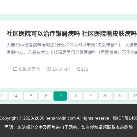
机构，致力于提供全方位的医疗服务，包括医疗、科研、预防、保健
经烟台市卫生部门批准创办的一家集医疗、科研、预防...
社区医院可以治疗银屑病吗 社区医院看皮肤病吗
大连30种慢性病包括哪些?什么样的人可以申请?怎么申请? 1、大
医保中心，凡是在大连市城镇居民门诊管理病种（居民慢病）范围内
通常是通过门诊报销一定比例的费用来减轻慢性病患者的经济负担，
医保中心咨询。2、年大连慢病办理时间为2022年4月1日。申报条件
皮肤病医院
25-04-14
172
慢性疾病的范畴，只要是有这些慢性疾病都可以进行申请。准备材料
保卡、身份证复印件、住院病历、出院小...
13
14
15
16
17
18
19
20
21
2
right © 2023-2030 henanlvxin.com All rights reserve |
豫ICP备140
声明：本站部分文字及图片来自于网络，如有侵权请您联系本站删除