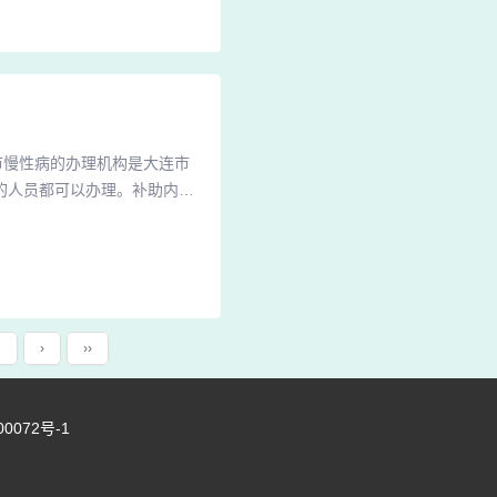
和康复。3、烟台滨海医院是
连市慢性病的办理机构是大连市
的人员都可以办理。补助内容
具体执行标准建议前往大连市
，在我国有25种疾病被列入了
，申请慢性病卡需要准备好社
2
›
››
00072号-1