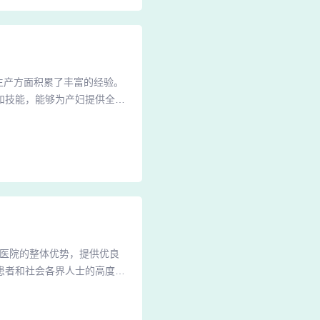
生产方面积累了丰富的经验。
和技能，能够为产妇提供全方
全和健康。总之，在苏州附二
州大学附属第二医院的经济效
市的范围内，其排名则较为中
型医院的整体优势，提供优良
患者和社会各界人士的高度赞
为安全、有效、便捷的治疗选
生部门批准成立的综合型医疗