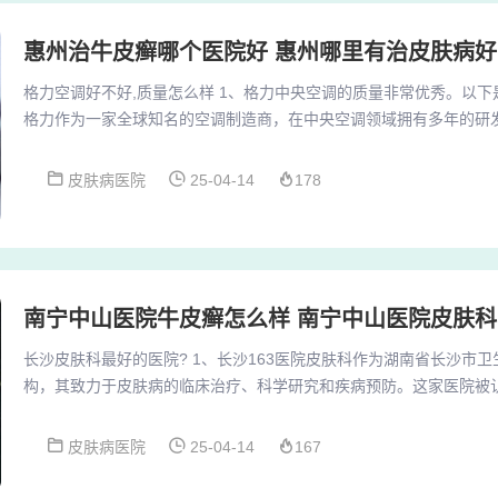
惠州治牛皮癣哪个医院好 惠州哪里有治皮肤病
格力空调好不好,质量怎么样 1、格力中央空调的质量非常优秀。以
格力作为一家全球知名的空调制造商，在中央空调领域拥有多年的研
创新性和高效节能的中央空调产品。这些产品在制冷效率、噪音控制
表现出色。2、格力空调怎么样 格力空调好不好格力空调通过多项国
皮肤病医院
25-04-14
178
技术监督产品质量免检资格，品质优秀，值得信赖。格力空调质量、
格，就是每一个螺钉都紧定到位，返修率最低，高端...
南宁中山医院牛皮癣怎么样 南宁中山医院皮肤
长沙皮肤科最好的医院? 1、长沙163医院皮肤科作为湖南省长沙市
构，其致力于皮肤病的临床治疗、科学研究和疾病预防。这家医院被
定点单位，意味着它具备了为当地居民提供高质量医疗服务的资质。长
了社区百姓的广泛认可，被评为贴心医院和最佳文明单位。2、长沙
皮肤病医院
25-04-14
167
提供最优质的医疗服务，帮助他们解决皮肤问题，重拾健康与自信。
以患者为中心，不断追求卓越，致力于为每一位...