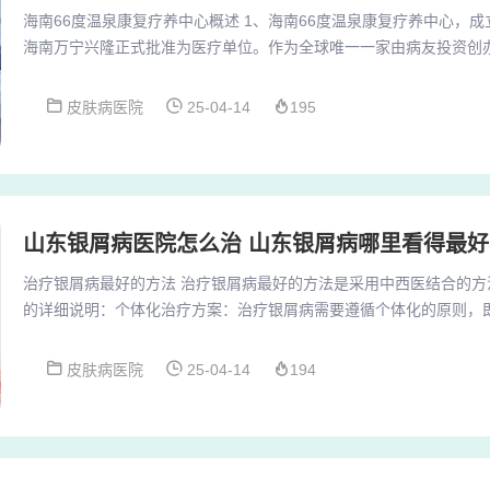
海南66度温泉康复疗养中心概述 1、海南66度温泉康复疗养中心，成立于
海南万宁兴隆正式批准为医疗单位。作为全球唯一一家由病友投资创办
度以轻松、快乐、安全、健康、天然的物理疗法为特色。2、海南66
一家由病友投资创办的牛皮癣（银屑病）专科医院，以轻松、快乐、
皮肤病医院
25-04-14
195
为特色，依托海南兴隆的独特的地理资源、气候环境、集国内各大物
疗周期，综合成本低。3、海南66...
山东银屑病医院怎么治 山东银屑病哪里看得最好
治疗银屑病最好的方法 治疗银屑病最好的方法是采用中西医结合的方
的详细说明：个体化治疗方案：治疗银屑病需要遵循个体化的原则，
状况等因素，制定合理的治疗方案。西药应用：西药在治疗银屑病中
一定的副作用。治疗银屑病最好的方法主要包括以下几点：生物制剂
皮肤病医院
25-04-14
194
抗、乌司奴单抗、阿达木单抗等。作用机制：这些药物可以针对银屑病
或者TNFα进行选择性致病靶点破坏，从而达到治...