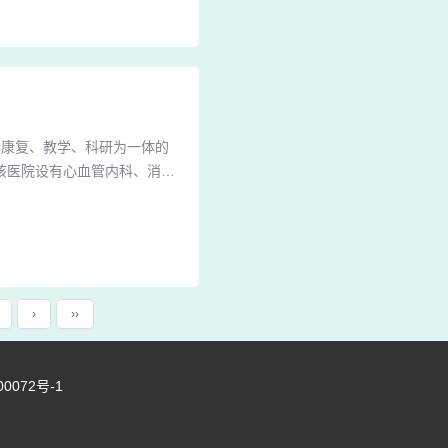
号。四道街的这家医院知名度
、康复、教学、科研为一体的
该医院设有心血管内科、消化
肤性病科、医学美容科、康复
于大数据算法、云计算以及系
站的排行数据信息、评估指
›
››
00072号-1