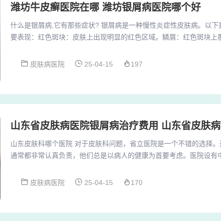
潍坊牛皮癣医院在哪 潍坊银屑病医院哪个好
什么是银屑病,它有那些症状? 银屑病是一种慢性炎症性皮肤病。以
要表现：红色斑块：皮肤上出现明显的红色区域。鳞屑：红色斑块上
屑病最典型的特征之一。瘙痒：部分患者可能伴有瘙痒感，但不是所
种炎性的皮肤病，主要表现为红斑和银白色鳞屑。以下是关于银屑病
皮肤病医院
25-04-15
197
斑：皮肤上出现红色的斑块。鳞屑：红斑上覆盖有银白色的鳞屑，这
点：季节性：银屑病主要是冬季好发，夏季多数人会减...
山东省皮肤病医院银屑病治疗费用 山东省皮肤
山东皮肤科哪个医院 对于皮肤科问题，省立医院是一个不错的选择。
通常都非常认真负责，他们总是以病人的健康为首要考虑。医院设有
据自己的方便选择。相比之下，西院区则不推荐，因为那是以前的煤
可能没有中心院区和东院区先进。总之，济南北大皮肤病医院凭借其
皮肤病医院
25-04-15
170
的信赖，是我推荐给需要治疗皮肤病的朋友的最佳选择。我曾听说，
院，比如青岛大学附属医院皮肤科。该医院拥有高水平...