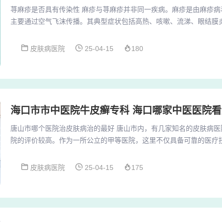
荨麻疹是否具有传染性 麻疹与荨麻疹并非同一疾病。麻疹是由麻疹病
主要通过空气飞沫传播。其典型症状包括高热、咳嗽、流涕、眼结膜
疹，从脸部开始逐渐蔓延至全身。麻疹具有较强的传染性，尤其在未
它是由于过敏引起的，与湿疹等过敏性疾病类似，都证明了患者可能
皮肤病医院
25-04-15
180
荨麻疹和湿疹等过敏性疾病可能给患者带来不适，但它们都不具有传
者接触不会导致其他人也患上荨麻疹。及时治疗：虽然...
海口市市中医院牛皮癣专科 海口哪家中医医院看
唐山市哪个医院治皮肤病治的最好 唐山市内，有几家知名的皮肤病医
院的评价较高。作为一所公立的甲等医院，这里不仅具备可靠的医疗
备，为患者提供了一个安心的就医环境。唐山清华皮肤科医院的医生
于皮肤病的诊疗，积累了丰富的临床经验。唐山市人民医院皮肤科较
皮肤病医院
25-04-15
175
为专业的皮肤科，拥有先进的诊疗设备和经验丰富的专业医生。该科
和研究，对于常见的皮肤病以及罕见皮肤疾病都能够给...