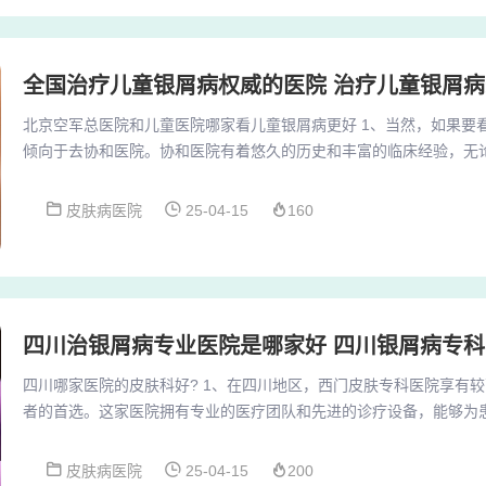
全国治疗儿童银屑病权威的医院 治疗儿童银屑
北京空军总医院和儿童医院哪家看儿童银屑病更好 1、当然，如果要
倾向于去协和医院。协和医院有着悠久的历史和丰富的临床经验，无
水平都让人放心。不过，对于银屑病这种特殊的皮肤病，我并没有亲
治疗效果更好。2、综上所述，空军总医院皮肤科凭借其先进的医疗
皮肤病医院
25-04-15
160
的诊疗技术以及良好的服务体验，成为北京地区备受推崇的皮肤科医院之一。
看了半天，伸手拿了样东西，便从怪缸上跳...
四川治银屑病专业医院是哪家好 四川银屑病专科
四川哪家医院的皮肤科好? 1、在四川地区，西门皮肤专科医院享有
者的首选。这家医院拥有专业的医疗团队和先进的诊疗设备，能够为
其科室齐全，包括皮肤内科、皮肤外科、皮肤美容科等，能够满足不
都寻找皮肤科医院时，四川省皮肤病性病防治研究所是一个不错的选择
皮肤病医院
25-04-15
200