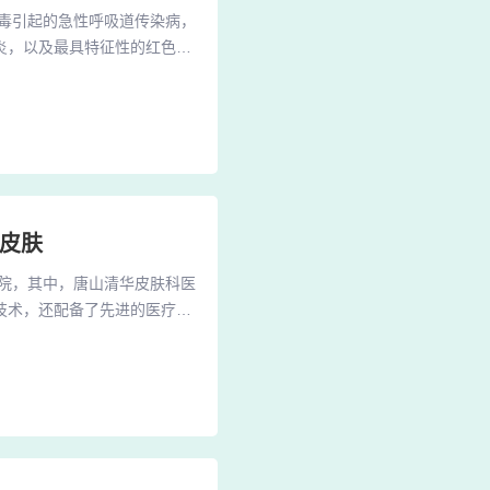
毒引起的急性呼吸道传染病，
炎，以及最具特征性的红色皮
接种疫苗的人群中更为常见。
是过敏体质。无传染性：尽管
染性。这意味着，与荨麻疹患
皮肤
院，其中，唐山清华皮肤科医
技术，还配备了先进的医疗设
团队经验丰富，他们长期专注
好。唐山市人民医院皮肤科作
室致力于各类皮肤疾病的诊治