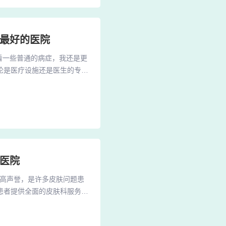
病最好的医院
看一些普通的病症，我还是更
论是医疗设施还是医生的专业
身体验或深入了解过哪家医院
设备、专业的医疗团队、精准
3、Shirley 杨在上面
医院
较高声誉，是许多皮肤问题患
患者提供全面的皮肤科服务。
同患者的治疗需求。2、在成
，该所位于成都市四道街12