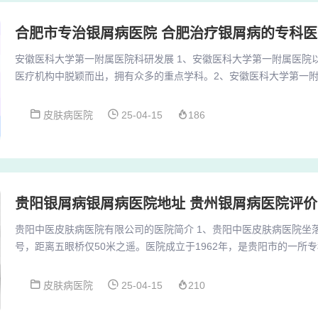
合肥市专治银屑病医院 合肥治疗银屑病的专科医
安徽医科大学第一附属医院科研发展 1、安徽医科大学第一附属医院
医疗机构中脱颖而出，拥有众多的重点学科。2、安徽医科大学第一
著成绩。该医院承担了多项国家级科研项目，如国家863计划、973
等，涉及银屑病易感基因研究和大别山隔离人群遗传资源调查等重要课题
皮肤病医院
25-04-15
186
医院获得了76项国家自然科学基金的资助。3、安徽医科大学第一附
的综合性教学医院，占地约225亩，总建...
贵阳银屑病银屑病医院地址 贵州银屑病医院评价
贵阳中医皮肤病医院有限公司的医院简介 1、贵阳中医皮肤病医院坐落
号，距离五眼桥仅50米之遥。医院成立于1962年，是贵阳市的一所
色科室。在该医院，皮肤科作为其重点发展方向，为众多皮肤病患者
务。2、贵阳市皮肤病医院：该医院是贵州省皮肤病专科医院，拥有
皮肤病医院
25-04-15
210
先进的激光设备。该医院的激光祛痣技术非常成熟，可以根据患者的
制定个性化的治疗方案，效果非常好。贵阳市中医...