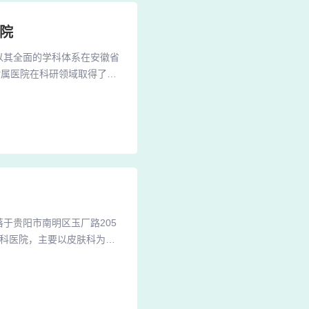
院
以其全面的学科体系在安徽省
附属医院在科研领域取得了显
计划以及国家自然科学基金
，2005年至2010年间，
属医院，作为安徽省规模最大
于贵阳市南明区玉厂路205
专科医院，主要以皮肤科为特
提供了专业的诊断和治疗服
一支专业的皮肤科医生团队和
痣的类型、大小、位置等因素