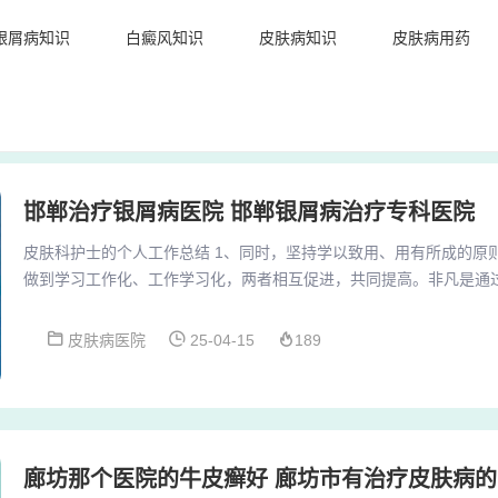
银屑病知识
白癜风知识
皮肤病知识
皮肤病用药
邯郸治疗银屑病医院 邯郸银屑病治疗专科医院
皮肤科护士的个人工作总结 1、同时，坚持学以致用、用有所成的原
做到学习工作化、工作学习化，两者相互促进，共同提高。非凡是通
动，对照先进找差距，查问题，找不足，自己在思想、作风、纪律以
效率等方面都有了很大提高。2、皮肤科的工作总结1： 严格执行查
皮肤病医院
25-04-15
189
无重大护理不良事件发生。 加强了设备、仪器、物品的管理，定期检
记。护理人员熟练掌握操作规范，保证各科室工作...
廊坊那个医院的牛皮癣好 廊坊市有治疗皮肤病