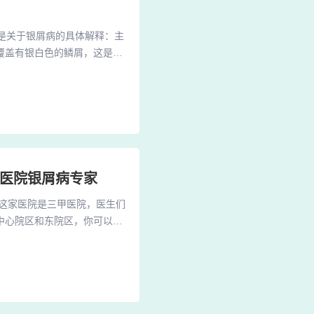
下是关于银屑病的具体解释：主
覆盖有银白色的鳞屑，这是银
有患者都会瘙痒。银屑病是一
的详细解释：主要症状：红
是银屑病得名的原因。发病特
病医院银屑病专家
这家医院是三甲医院，医生们
中心院区和东院区，你可以根
矿医院合并来的，设备和环境
专业、贴心的服务赢得了患者
青岛也有几家不错的皮肤病医