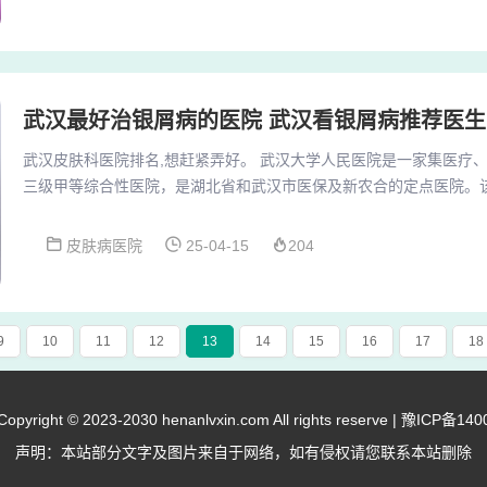
号。此外，西门皮肤病专科医院也值得考虑，它的地址是营门口路4
更高一些。如果希望选择一家更全面的医院，那么华...
武汉最好治银屑病的医院 武汉看银屑病推荐医生
武汉皮肤科医院排名,想赶紧弄好。 武汉大学人民医院是一家集医疗
三级甲等综合性医院，是湖北省和武汉市医保及新农合的定点医院。
内科、肾脏内科、呼吸内科、血液内科、内分泌科、烧伤整形科、皮
科、临床药学等众多临床和医技科室。武汉知名皮肤科医院榜单是基
皮肤病医院
25-04-15
204
统算法结合maigoo研究员收集整理的行业资讯、机构媒体、官方网
标，包括各热门媒体机构和网站公布的网络投票、网...
9
10
11
12
13
14
15
16
17
18
right © 2023-2030 henanlvxin.com All rights reserve |
豫ICP备140
声明：本站部分文字及图片来自于网络，如有侵权请您联系本站删除