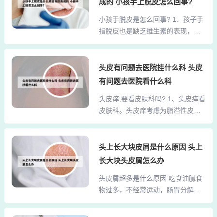
或者服用肤痒颗粒。夏天身上起小
成的 小孩手上脱皮怎么回事?
的纸巾擦干净血迹之后可以使用生
红点，很痒，有针刺的感觉，皮肤
小孩手脱皮是怎么回事? 1、孩子手
理盐水涂抹伤口，这样能够帮助消
火辣辣的，一片一片红红的，这种
指脱皮也是缺乏维生素的表现，及
炎，减少伤口部位的细菌感染，避
现象可能是因为你患上了热疹。...
时补充的。脱皮与皮肤的营养、感
免再次发炎而加重痘痘。如果没有
染、损伤、中毒、情绪、神经等因
生理盐水的话也可以使用红霉素软
素有关，如果维生素和微量元素没
头皮有问题去医院挂什么科 头皮
膏涂抹于伤口处。使用抗菌消炎药
有障碍的情况下，精神和神经因素
膏。涂抹一层薄薄的抗菌消炎药膏
有问题去医院看什么科
的可能性在小儿科属于常见方面
在受伤的地方，可以起到杀菌、消
头皮痒,要看皮肤科吗? 1、头皮痒看
的。2、手指处的轻度脱皮，并没有
炎的作用，并帮助伤口愈合。肌克
皮肤科。头皮痒考虑为脂溢性皮
合并出现炎症，这种情况可以说是
祛痘膏是诸多消费者喜爱和好评...
炎。脂溢性皮炎往往局限，可发生
正常的，称为“生理性脱屑”。3、有
于头部，也可发生于面部，耳后，
如下原因：缺乏维生素引起的起
腋窝，上胸部，外阴部及腹股沟等
头上长大块皮屑是什么原因 头上
皮：多给宝宝吃些新鲜的蔬菜水
处。2、你好，根据你所说的情况。
果，菜泥最好是用开水快速的焯
长大块头皮屑怎么办
头发掉头皮痒，这种症状是可以到
熟，切细给宝宝吃能最大限度的保
头皮屑超多是什么原因 吃食油腻食
医院的皮肤科就诊的。3、应该到正
留维生素，并且能去掉很多残留的
物过多，不经常运动，肠胃分解油
规医院的皮肤科，经皮肤科医生详
农药。婴儿手脱皮的原因及解决...
脂功能降低，导致头皮油脂分泌过
细检查，明确诊断、正确治疗。头
多，清洗时洗不干净遗留下来的油
皮老痒,好多头皮屑,去医院挂什么