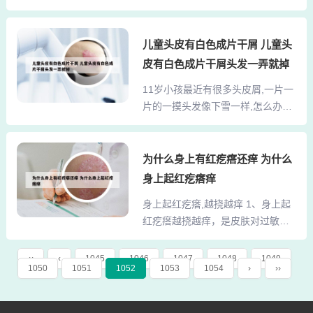
传、环境或免疫系统问题所引发。
量毒素，中医讲是热毒，热毒遇
如果您怀疑宝宝患有湿疹，请及时
热，则变得更为强势，导致皮肤红
咨询儿科医生。2 尿布疹长时间穿
儿童头皮有白色成片干屑 儿童头
疹瘙痒。可以服用扑尔敏片和维生
着尿布，导致皮肤受到刺激，小红
素C片或者服用肤痒颗粒。3、造成
皮有白色成片干屑头发一弄就掉
点可能是尿布疹的迹象。你好一般
皮肤起红点并且痒的原因可能有很
11岁小孩最近有很多头皮屑,一片一
情况下，腿上出现红色的小点可能
多。比如说你之前可能使用了新的
片的一摸头发像下雪一样,怎么办好
是蚊虫叮咬、过敏、湿疹等原因引
洗衣液或者换了一种洗护产...
_百... 勿将洗发水直接倒在头上。因
起的。具体分析如下。腿部湿疹：
未起泡的洗发水会对头皮造成刺
多是由于自身生活习惯不洁或免疫
激，形成头 皮或加剧头皮出现，故
为什么身上有红疙瘩还痒 为什么
系统功能欠佳所致。发病时可见大
应倒在手中搓起泡再搽在头发上。
腿上长了红色的小点点、丘疹，同
身上起红疙瘩痒
用温水洗头。戒食过甜食品。因为
时伴有鳞屑与瘙痒感。腿上有红点
身上起红疙瘩,越挠越痒 1、身上起
头发属碱性，甜品属酸性，会影响
是怎么回事腿上出现红点，也有可
红疙瘩越挠越痒，是皮肤对过敏原
体内的酸碱平衡， 加速头皮的产
能是因为老化，松弛，缺水，...
及刺激产生的一种过敏反应。常见
生。 勿将洗发水直接倒在头上。意
的过敏原有以下几种：食物因素，
头皮卫生。经常温开水洗头，一般
‹‹
‹
1045
1046
1047
1048
1049
1050
1051
1052
1053
1054
›
››
部分人群吃牛羊肉，海鲜，花生，
情况下1周洗1次，必要时3～4天洗
草莓，果汁等引起皮肤瘙痒。2、挠
1次。洗头时不宜使用碱性过强的肥
了还起红疙瘩最大的可能是过敏性
皂，因为碱性肥皂会刺激头皮上皮