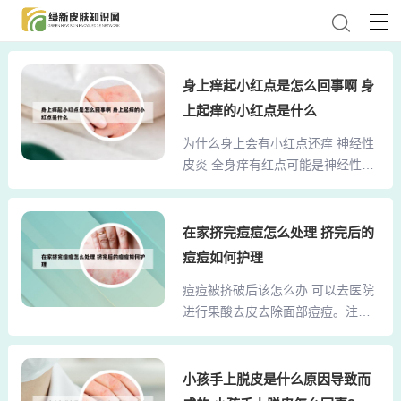
身上痒起小红点是怎么回事啊 身
上起痒的小红点是什么
为什么身上会有小红点还痒 神经性
皮炎 全身痒有红点可能是神经性皮
炎引起的，这种疾病多发生在颈后
部或其两侧、前臂、大腿、小腿
等。常常呈现出淡红色或淡褐色。
在家挤完痘痘怎么处理 挤完后的
其中剧烈瘙痒是主要症状。而且还
痘痘如何护理
会影响到形象，今天我们就介绍一
痘痘被挤破后该怎么办 可以去医院
下全身起小红点很痒是怎么回事。
进行果酸去皮去除面部痘痘。注意
第一：因为于机体内淤积大量毒
休息，多喝水，少熬夜，勤用温水
素，中医讲是热毒，热毒遇热，则
清洗。不要吃辛辣刺激，油炸油腻
变得更为强势，导致皮肤红疹瘙
的食物，多吃香蕉和新鲜蔬菜、水
小孩手上脱皮是什么原因导致而
痒。可以服用扑尔敏片和维生素C片
果，少吃肉。挤痘痘出血了用干净