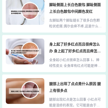
脂。洗发剂使用过多，对头皮造成
脚趾侧面上长白色鼓包 脚趾侧面
科? 头皮屑多可以去医院挂皮肤
过度清洁，致使头皮产生应激性反
科，看是不是皮炎引起的，并根据
上长白色鼓包中间颜色发红
应，分泌更多的油脂。产生头皮屑
症状及时进行治疗。头皮痒看皮肤
左脚趾两个脚趾缝长了很多白色颗
的5大原因 季节变化 别过分地以为
科。头皮痒考虑为脂溢性皮炎。脂
粒状疙瘩,偶尔会痒不疼,这是什么情
春风秋月是浪漫的事，它也会给你
溢性皮炎往往局限，可...
况... 1、水疱型 多发生在夏季，表
带来烦恼，比如春秋换季时节，气
现为趾间、足缘、足底出现米粒大
温忽冷忽热会令头皮屑增多，让你
小，深在性水疱，疏散或成群分
身上起了好多红点而且很痒怎么
的浪漫大打折扣。油脂分泌旺盛 如
布，疱壁较厚，内容清澈，不易破
果是头皮的油脂分泌过于旺盛的
办 身上起了好多红点而且痒怎么
裂，相互融合形成多房性水疱，撕
话，很容易导致头皮、头发上寄生
办?
全身起小红点很痒怎么回事 1、神
去疱壁，可见蜂窝状基底及鲜红色
细菌，沾染空气中的污垢。特别是
经性皮炎 全身痒有红点可能是神经
糜烂面，剧烈瘙痒。2、你好，根据
寄生的细菌会因为过度繁...
性皮炎引起的，这种疾病多发生在
你的症状描述情况及图片分析看是
颈后部或其两侧、前臂、大腿、小
属于病毒感染引起的寻常疣的情
腿等。常常呈现出淡红色或淡褐
腿部上出现了点点是什么原因 腿
况，有一定的传染性。 这种情况需
色。其中剧烈瘙痒是主要症状。2、
要到医院皮肤科采用激光或是冷冻
上有很多点
而且还会影响到形象，今天我们就
等进行治疗。希望我的回答对你有
腿部出现红点是怎么回事 小红点可
介绍一下全身起小红点很痒是怎么
所帮助。3、脚趾缝里出现的这样的
能是湿疹的表现，它可能是由于遗
回事。第一：因为于机体内淤积大
情况，大多数很有...