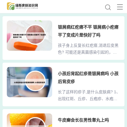
银屑病红疙瘩不平 银屑病小疙瘩
平了变成片是快好了吗
孩子身上反复长红疙瘩,消退后变黑
色? 可能还是真菌感染引起的，一
般情况就是选择特比萘芬、咪康唑
或酮康唑霜剂涂于患处，要彻底治
愈还应到医院皮肤科在大夫指导下
小孩后背起红疹是银屑病吗 小孩
使用口服抗真菌药物，如伊曲康
后背皮疹
唑、氟康唑等。你这个考虑局部的
长了这样的疹子,是什么皮肤病? 1、
炎症刺激导致的，炎症好了以后，
出现红斑、丘疹、丘疱疹、水疱、
之后结痂引起的变黑色了。你好，
糜烂、渗出这样的皮疹。可能就是
你这种情况不排除是过敏所导致
湿疹，主要是由于过敏引起，可以
的。这种情况是可用点抗过敏的药
口服盐酸左西替利嗪胶囊，外用炉
牛皮癣会长在男性睾丸上吗
物进行对症的治疗看看的 可用点维
甘石洗剂，或者是地奈德软膏进行