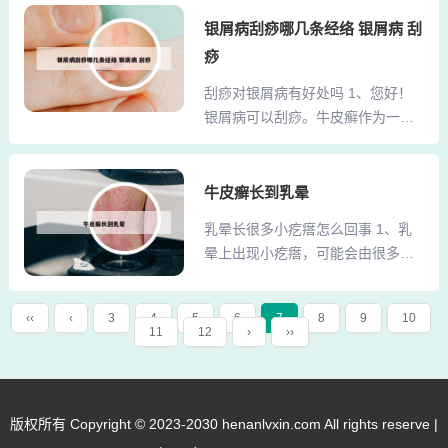
炎。需要及时的到皮肤科做检查，
化学成分，如氨基酸、过氧化氢、
可以适当的涂抹药膏，或者是通过
银屑病刮痧哪几条经络 银屑病 刮
苯胺等，这些化学物质对人体有一
口服药物的方式治疗。过敏因素：
定的毒性。氨基酸可能会导致皮肤
痧
当患者出现了一些过敏方面的疾
敏感、过敏反应，过氧化氢在染发
刮痧对银屑病有好处吗 1、您好！
病，比如荨麻疹、接触性皮炎、湿
过程中会产生氧气和氨气，对呼吸
银屑病可以刮痧。牛皮癣作为一种
疹等。如果出现这种情况，患者自
系统有一定的刺激作用。苯...
慢性炎症性皮肤病，是没有传染性
己通常没有办法判断，所以建议要
的。因为据国际医学研究表明牛皮
到医院，去让医生做正确的诊断，
癣不是通过病原真菌感染引起的。
牛皮癣长到乳晕
再针对性地选择治疗办法。如果皮
即使长时间与牛皮癣患者亲密在一
疹比较轻，仅仅是少量的红疹，而
乳晕长很多小疙瘩怎么回事 1、乳
起也不会感染牛皮癣，所牛皮癣不
且比较瘙痒，患者可以针对性地使
晕上出现小疙瘩，可能会由很多种
会传染。2、而刮痧不仅可以驱散
用止痒药物，比如炉甘石洗剂、无
情况导致，并不是单纯的某种原因
风、寒、暑、湿、燥、火，同时通
极膏等药物。临床上主要是进行
造成的，需要具体情况具体分析。
过应用补泄手法起到调血理气， 疏
抗...
‹‹
‹
3
4
5
6
7
8
9
10
最常见的考虑是乳腺化脓引起的包
11
12
›
››
通经络， 活血化瘀， 促使病变部位
块。考虑是哺乳期诱发引起的。考
的血液通畅及新陈代谢， 使病变的
虑是外伤或其它损伤。考虑是肿
器官、细胞得到营养和氧气的补
瘤，良性的最为多见。2、一般情况
充， 发生活化 ， 达到扶正祛邪，
下，乳晕上的小疙瘩称之为皮脂
版权所有 Copyright © 2023-2030 henanlvxin.com All rights reserve |
治愈疾病的目的。黄褐斑系为气滞
腺，是一种生理表现。青春期发育