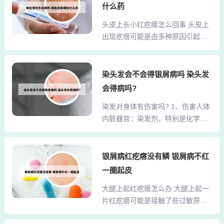
不能从根本上修复受损的肌肤角质
什么药
意选择治疗方案时治疗的副作用不
层，所以建议使用专业的抗敏产
能大于该病本身对身体的危害。3、
头皮上长小红疙瘩怎么回事 头皮上
品，不仅止敏，还可以彻底修复肌
而且有些是常见的情...
出现疙瘩可能是由多种原因引起
肤细胞，增强肌肤自身的抵抗力，
的，包括内部上火、内分泌失调，
可以通过自身的抗体来防御外界的
或是个人卫生习惯不佳等。下面我
刺激。脸上长癣可能是直接接触传
们具体探讨一下头皮长疙瘩的常见
染头发会不会得银屑病吗 染头发
染所致。如果接触了患有皮肤癣的
原因。 脂溢性皮炎是一种常见于夏
人或者其用过的毛巾等物品，就可
会得病吗?
季的皮肤问题，尤其是在肥胖人群
能被传染，因为癣可以通过直接接
染发对身体有伤害吗? 1、伤害人体
中更为多见。它通常发生在皮脂腺
触的方式传染。当皮肤受到真菌感
内脏器官：染发剂，特别是化学染
较多的区域，如头皮、腋下和私处
染时，就会形成癣，并可能出现红
发剂含有很多有毒，甚至致癌化学
等。考虑有可能是头皮部位出汗过
斑...
物质，比如苯胺类物质，染发过程
多，或皮脂腺分泌过多以后，导致
中如果接触到皮肤，被吸收后有可
银屑病红疙瘩没有鳞 银屑病不红
的毛囊炎是毛囊内部，感染了大量
能对人体内脏器官都造成一定的损
的杆菌以后引发的临床症状。该种
一圈起皮
伤。一次染发可能损伤较小，如果
情况与休息不好、睡眠不足有一定
大腿上起红疙瘩怎么办 大腿上起一
反复、频繁地染发，致癌物质进入
的关系。可以选择使用口服罗红霉
片红疙瘩可能是接触了些过敏原的
到体内多了之后可能诱发机体细胞
素或者米诺环素，然后在局部涂...
因素所导致的，另外也可能是毛囊
恶变。2、首先，染发剂中含有一些