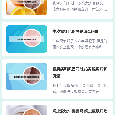
生素C 扑尔敏进行治疗看看的注意
我50天前有过一次高危无套阴交,一
涂抹治疗。2、湿疹是一种常见的皮
饮食上不用辛辣刺激的食物 防止过
热大腿内则根痒和睾丸上面氧,不...
肤病，可能与外界刺激或饮食过敏
敏的情况。具体应遵循临床医师的
通过性接触而感染。（1）尖锐湿
有关。 穿着过多或衣物不透气可能
指导，祝身体健康。红疙瘩...
疣：常在性接触后3周一8个月发
诱发湿疹。 建议使用老鹳草软膏或
病，病变位于阴茎头、冠状沟、包
氟芬那酸丁酯软膏外涂。 湿疹可能
牛皮癣红色疙瘩是怎么回事
皮系带、尿道口等处，是柔软乳头
因出汗时代谢产物如尿酸过多刺激
状肉疙瘩，呈灰白、淡黄或粉红
牛皮癣治好了五六年没犯了,但是时
皮肤而引发。 应积极处理，并到皮
色，触之易出血。可以是单个，也
而的身上出现一个疙瘩有点疼和痒
肤科进行相关检查，找出确切原
可以密集成簇，有点像菜花样，治
不... 1、身上长疙瘩并伴有瘙痒感，
因。3、这些看似微小的皮损，背后
疗可用激光或电离子切除。一方面
可能源于过敏或皮炎。此时，可考
隐藏的是可能的...
要了解你这次高危行为的时间，以
虑服用盐酸左西替利秦和肤痒颗粒
银屑病和风团同时发病 银屑病和
及除了瘙痒之外的局部临床表现，
以缓解症状，并辅以湿疹膏或丹皮
风湿
还要注意你的生殖器周围，是否有
酚软膏局部治疗。饮食上应注意避
原本没有出现过的红疹、水泡等。
免摄入鸡蛋和海鲜等易引起过敏的
脸上会长癣吗 脸上会长癣。脸上长
不过从你描述表象来看，你这个不
食物。具体操作如下：在医生指导
癣，可能与过敏有关，首先要止
象性病的症状。我一个...
下，按照药品说明书推荐剂量，定
敏，修复肌肤的敏感性，建议不要
时服用盐酸左西替利秦和肤痒颗
使用传统的抗敏药膏，一般的西药
粒。2、该病目前尚无根治办法，但
只能从表现上控制过敏的蔓延，却
螨虫爱吃牛皮癣吗 螨虫皮肤病吃
能较好控制的治疗方法很多，应注