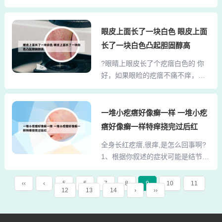
开头发仔细观察时，头皮上也能找
瘤。这种疾病在发病的初期皮损的
到水泡。如果在上腭部看到红疹，
表现就是小红点，颜色为鲜红色，
就大致可确诊为水痘。从结痂干燥
眼皮上面长了一块白色 眼皮上面
数量会不断的增多，而且体积也会
到脱落，要历时20天，这时结痂内
增大，一般可以增大到米粒或者绿
长了一块白色凸起胆固醇高
一般已经没有病毒。治疗 因为水痘
豆大小，并不会出现疼痛和瘙痒等
?眼睛上眼皮长了个疙瘩白色的 你
病情一般较轻，所以若能确定是水
自觉症状。3、首先，后背会长痘
好，如果眼睑的疙瘩不痛不痒，则
痘，也可在家护理，而不用到医
痘，是一件正常事，就好...
一般考虑是睑板腺囊肿。是由于睑
院。2、过敏是宝宝和家庭的沉重负
板腺分泌物排出不畅，在局部潴留
担并会影响宝宝和家庭的生活质
对周围组织刺激产生的肉芽肿。可
一堆小疙瘩好像癣一样 一堆小疙
量。3。婴幼儿期的过敏不仅影响生
以热毛巾热敷眼部，每次15分钟，
长发育，还会影响心智发育。4。婴
瘩好像癣一样特痒挠完过后红
每天2--3次。促进包块消退。建
儿期发生湿疹显著增加10岁时心理
全身长红疙瘩,很痒,是怎么回事啊?
议：注意眼部卫生，勤洗手，不要
健康问题的风险，特别是情绪和行
1、根据你叙述的症状可能是结节性
用手揉眼。脂肪粒眼皮上长疙瘩考
为问题，并有...
痒疹，引起此病的原因不太清楚大
虑是脂肪粒，脂肪粒是一种长在皮
多是由于过敏（接触物、药物、食
肤上的白色小疙瘩，大约针头般大
‹‹
‹
5
6
7
8
9
10
11
12
13
14
›
››
物），或蚊虫、臭虫叮咬，或伴有
小，一般长在眼睛周围。脂肪粒形
其它基础性疾病等原因所导致此症
成的起因是皮肤上的微小创口在皮
状出现。可以口服盐酸左西替利嗪
肤的自行修补过程中产生的白色小