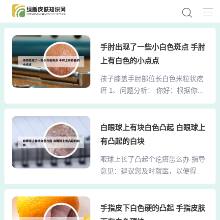
手肘出现了一些小白色斑点 手肘
上有白色的小点点
孩子膝盖手肘部位长白色米粒状疙
瘩 1、问题分析： 你好：根据你的
情况，这可能是是由病毒感染导致
的水痘的情况，也可能是由于局部
得以炎症刺激导致的炎性包块的情
白眼球上有块白色凸起 白眼球上
况。出现局部的皮肤隆起，并伴有
有凸起的白块
局部的包块的形成。 意见建议： 在
眼球上长了凸起个疙瘩怎么办 指导
平是避免局部的皮肤过度的刺激，
意见：建议您及时就医，以便得到
并保持局部的皮肤清洁。同时勤换
准确的诊断和治疗。在此期间，您
内衣，在伴有局部的不适时可以口
可以尝试用温热的干净毛巾敷在患
服抗生素预防感染。2、病情分析：
处，每次大约15分钟，每天进行3
手指皮下白色硬的凸起 手指皮肤
你好，根据你的描述考虑是磨搽性
次。 治疗方法：白天，您可以频繁