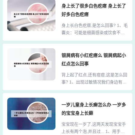
长在眼睛周围。脂肪粒形成的起因
身上长了很多白色疙瘩 身上长了
细菌感染后就成“麦粒肿”，俗称“挑
是皮肤上的微小创口在皮肤的自行
针”、“针眼”，局部会红肿疼痛。可
好多白色疙瘩
修补过程中产生的白色小囊肿。也
以用消毒针头挑破，轻轻取出来，
身上长白色疙瘩,是怎么回事? 1、毛
存在是由于皮脂被角质所覆盖，从
上点红霉素眼膏，就能愈合。3、上
囊炎：可能是细菌感染或饮食不规
而堆积在皮肤内而形成的白色颗
眼皮里面长疙...
律等因素导致的，使皮脂腺分泌旺
粒。2、脂肪颗粒眼皮长了个小白
盛，从而出现这种现象，患者可以
点，考虑不排除脂肪颗粒，可以每
在医生指导下使用盐酸左氧氟沙星
银屑病有小红疙瘩么 银屑病起小
晚洗完脸后用维生素E油在有脂肪粒
乳膏、红霉素软膏等抗生素类软膏
的地方涂抹均匀试试，最好让五官
红点怎么回事
来进行治疗。2、身上有白色的小疙
科的医生用消过毒的针头一个一个
背上起了红点,还有痘痘,这是怎么回
瘩不痛不痒可能是过敏症、毛囊
帮你挑开，把里面的小颗粒拨出来
事? 1、出现过敏情况我们身边有很
炎、湿疹等原因导致的。如果不及
就可以了。麦粒肿眼皮里面长了...
多人都属于过敏的体质，当身体接
时治疗，随着病情的持续加重，可
触到过敏原时候，就会出现过敏的
能会出现疼痛、瘙痒的现象，因此
反应。在这样的情况下，也就会让
一岁儿童身上长癣怎么办 一岁多
建议患者及时进行检查。3、身上有
我们的身体，出现一个个的小红
小疙瘩，可能是湿疹，荨麻疹病毒
的宝宝身上长藓
点；如果严重的情况下，还会出现
感染引起的。宝宝身上出白色颗粒
宝宝现在一岁了,这两天发现宝宝手
瘙痒的症状。2、皮肤上有小红点不
状东西是怎么回事? 1、宝宝身上出
上长有两个泡,并且过... 1、用手拨
痛不痒有可能是患上了樱桃状血管
现白色疙瘩可能有多...