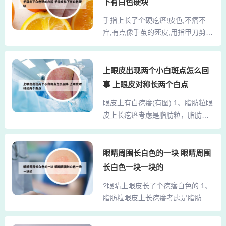
苔癣。 指导意见： 我建议你可以给
下有白色硬块
滴用具有消炎作用的眼药水，如利
他外用卤米松乳膏和尿囊素乳膏。
手指上长了个硬疙瘩!皮色,不痛不
福平、托白士、泰力必妥等，每隔3
3、有阵发性痒考虑慢性单纯苔藓。
痒,有点像手茧的死皮,用指甲刀剪平
至4小时使用一次。如果黑眼珠上长
神经性皮炎又...
了... 1、考虑是腱鞘炎的症状，在治
了个疙瘩，需要排除角膜异物、角
疗早期要减轻手指的活动，使局部
膜缘新生物以及角膜炎的可能。消
得到休息；推拿、针灸有一定疗
上眼皮出现两个小白斑点怎么回
炎药消除 眼球上出现凸起白色疙
效；对病程较长，可切开狭窄部分
瘩，这种情况下出现睑裂斑，这种
事 上眼皮对称长两个白点
腱鞘，并行部分切除，使腱鞘不再
情况通常出现在睑裂区角巩膜缘接
眼皮上有白疙瘩(有图) 1、脂肪粒眼
挤压肌腱。2、疣，有的中间有点凹
合处，呈水平性三角形的或椭圆形
皮上长疙瘩考虑是脂肪粒，脂肪粒
陷，看上去还有类似白色的片片。
的球结膜结节。假如是...
是一种长在皮肤上的白色小疙瘩，
不疼不痒。好的几年也长不大，就
大约针头般大小，一般长在眼睛周
是看上去粗糙而已。不好的，随着
围。脂肪粒形成的起因是皮肤上的
眼睛周围长白色的一块 眼睛周围
日子，一天天变大，米粒——黄豆
微小创口在皮肤的自行修补过程中
——花生米。挤挤也会变疼。这个
长白色一块一块的
产生的白色小囊肿。也存在是由于
医学上没有好的特效药。抹点 阿昔
?眼睛上眼皮长了个疙瘩白色的 1、
皮脂被角质所覆盖，从而堆积在皮
洛韦 软膏。3、您好！手指长肉
脂肪粒眼皮上长疙瘩考虑是脂肪
肤内而形成的白色颗粒。2、那是眼
刺，这跟维生...
粒，脂肪粒是一种长在皮肤上的白
睑的睑板腺（分泌油脂润滑眼球）
色小疙瘩，大约针头般大小，一般
腺管口堵塞，积存的油脂粒，继发