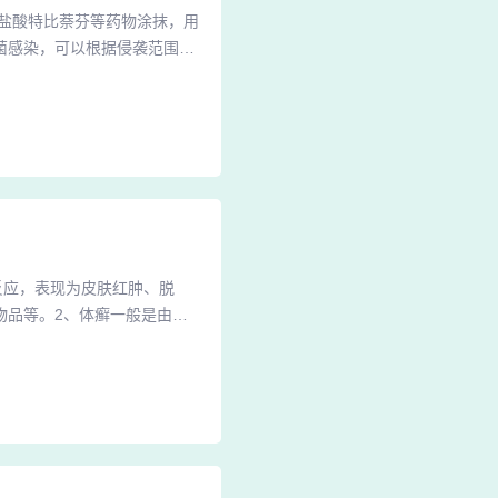
盐酸特比萘芬等药物涂抹，用
菌感染，可以根据侵袭范围选
医生指导下联合口服药物治
以使用皮康霜、伊曲康唑、酮
药物说明。如果狗狗大面积的
反应，表现为皮肤红肿、脱
物品等。2、体癣一般是由身
左右能够治愈。体癣的患者一
病是能治好的。应该早发现早
会反复发作。另外如果不及时