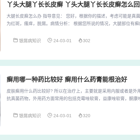
丫头大腿丫长长皮癣 丫头大腿丫长长皮癣怎么回
大腿长皮廯怎么办 指导意见： 您好，根据你的描述，考虑可能是真
为红斑，瘙痒，脱屑。病情分析： 根据您所说的情况，大腿部位有癣
象，考虑还是由于股癣引起的可能性大，多于真菌感染有关系。大腿内
店买支专治股藓的软膏就可以了，牌子我忘记的，我买的时候是20块
银屑病知识
24-03-01
302
（要用完！）。。腿癣有如下几种疾病可能：种疾病是体癣，可以发
包括环利软膏、萘替芬酮康唑软膏、克霉唑软膏，以...
癣用哪一种药比较好 癣用什么药膏能根治好
皮肤癣用什么药比较好? 所以在治疗上，主要就是采用内服或者是外
抗真菌药物，外用药方面常用的包括克霉唑软膏，益康唑软膏，酮康
萘芬软膏等等，它们对于皮肤癣菌都有比较强的抑制和杀灭作用。皮
有布替萘芬乳膏、特比萘芬乳膏或者复方酮康唑乳膏等等。通过外涂
银屑病知识
24-03-01
320
较好的效果。病变范围广泛或者相互并发：可考虑口服药物，如酮康唑2
4周，注意肝毒性反应。伊曲康唑也叫斯皮仁诺...