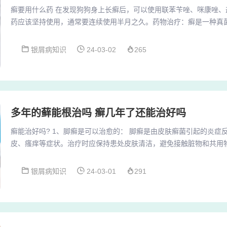
癣要用什么药 在发现狗狗身上长癣后，可以使用联苯苄唑、咪康唑、
药应该坚持使用，通常要连续使用半月之久。药物治疗：癣是一种真
择高度敏感的抗真菌药物，如萘替芬酮康唑软膏。如有需要，可以在
疗，如伊曲康唑胶囊、特比萘芬片等。首先狗狗长癣，小面积感染可
银屑病知识
24-03-02
265
康唑、铭瑞宁等药物。可把药物用于患处及周围皮肤，使用次数参考
长癣，患处以及周围需剃毛，也需要进行药浴。癣用什么...
多年的藓能根治吗 癣几年了还能治好吗
癣能治好吗? 1、脚癣是可以治愈的： 脚癣是由皮肤癣菌引起的炎症
皮、瘙痒等症状。治疗时应保持患处皮肤清洁，避免接触脏物和共用
体部位感染，真菌引起。如果治疗正确，3－5天即可见效，一般两周
般都患有脚气，身体部位感染足部的真菌，所以也得体癣。3、皮癣
银屑病知识
24-03-01
291
治疗。按照疗程用药。不能够瘙痒的症状减轻就停止用药。不然疾病
治疗真菌。有可能会感染到身体其他的地方。也可以...