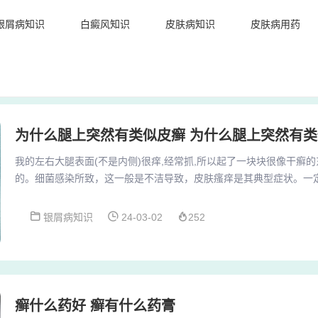
银屑病知识
白癜风知识
皮肤病知识
皮肤病用药
为什么腿上突然有类似皮癣 为什么腿上突然有
我的左右大腿表面(不是内侧)很痒,经常抓,所以起了一块块很像干癣的东
的。细菌感染所致，这一般是不洁导致，皮肤瘙痒是其典型症状。一
不可盲目自行用药，尤其是含激素类的药物。建议您去医院就诊，根
痒引起的原因如下。有可能是因为自己的情绪太过于紧张，焦虑忧郁
银屑病知识
24-03-02
252
能就是因为生活中用肥皂，洗衣粉洗衣服没有晒干净的原因。3、病情
是荨麻疹，一般是过敏引起的。 指导意见...
癣什么药好 癣有什么药膏