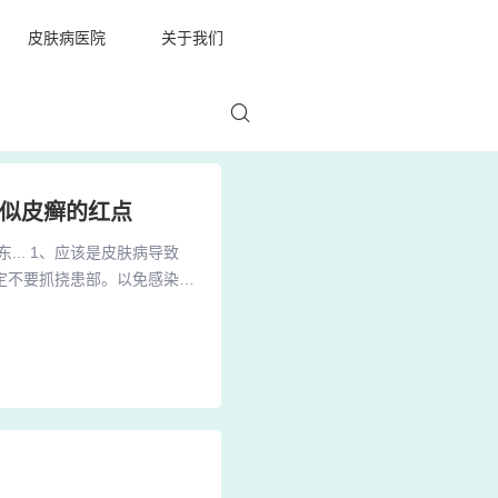
皮肤病医院
关于我们
类似皮癣的红点
... 1、应该是皮肤病导致
定不要抓挠患部。以免感染。
据诊断用药。2、腿部皮肤瘙
等等一些习惯引起的，还有可
分析： 您好，您的症状应该