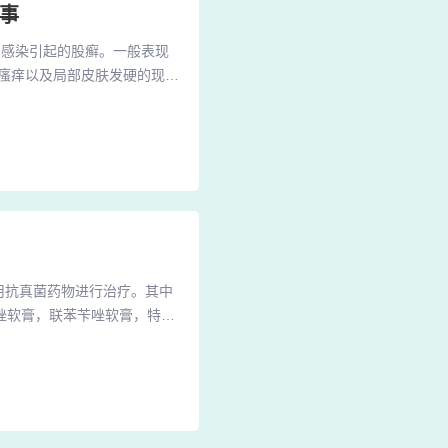
事
菌感染引起的股癣。一般表现
瘙痒以及局部皮肤发硬的现
侧痒，可能是癣怎么办 去药
钱一支的。用完保证不复发
生环状红斑，可以应用的药膏
用抗真菌药物进行治疗。其中
唑软膏，联苯苄唑软膏，特比
肤癣疾病常用的外用药物主要
连续治疗一段时间，都会有比
00mg每日一次口服连服2-