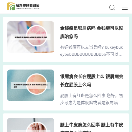
金钱癣是银屑病吗 金钱癣可以彻
底治愈吗
有铜钱癣可以去当兵吗? bukeybuk
eybubBBBBUBUBBBBbb不可以。
铜钱癣也称钱币状皮炎，又称“金钱
癣”、“铜钱癣”“环癣”、“笔管癣”、
“荷叶癣”等。一种圆币形，有水泡，
银屑病会长在屁股上么 银屑病会
结痂，鳞屑和通常伴有皮肤瘙痒等
长在屁股上么吗
特征的慢性皮炎。你对照看看 应征
屁股上有红斑是怎么回事 您好，初
公民体格检查标准 第十二条 中、重
步考虑为是体股癣或者是银屑病，
度腋臭，头癣，泛发性体癣，疥
股癣是由一组浅表皮肤癣菌引起的
疮，慢性泛发性湿疹，慢性荨麻
传染性皮肤病。臀部出现一片红
疹，泛发性神经性皮炎，面部白癜
疹，这种情况有可能是该部位出现
腿上牛皮癣怎么回事 腿上有牛皮
风，银屑病，与传染性麻风病人有
过敏性反应，最常见的是局部过敏