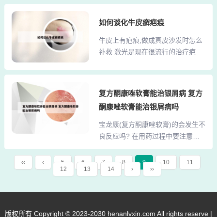
子，通常在用尿布的区域出现暗红
免食用辛辣刺激性食物。2、是的鸡
斑点，伴随着银白色皮屑，如果父
如何谈化牛皮癣疤痕
眼！简单的处理办法，用温开水泡
母或家族中有牛皮癣病史，那么这
脚，直至皮肤被泡软，用小剪刀，
牛皮上有疤痕,做成真皮沙发时怎么
种病症的可能性就更大。上呼吸道
剪掉周边突出的死皮。然后用针挑
补救 激光是现在很流行的治疗疤痕
感染同样是儿童牛皮癣的常见诱
出鸡眼内的肉刺或者刺物，会疼会
的方法，激光是利用激光发出的巨
因。第一，临床表明：感染是诱发
流血，有时候一...
大能量，作用于受损肌肤，受损肌
儿童牛皮癣的常见原因： 发病的诱
肤被强大的能量击碎分解后，形成
因以上呼吸道感染为主，许多患者
复方酮康唑软膏能治银屑病 复方
若干个细小的颗粒，这些颗粒顺着
发病前常伴有上呼吸道感染的病
酮康唑软膏能治银屑病吗
淋巴细胞排出体外，由于激光是有
史，特别是扁桃体发炎。遗传是儿
选择性的，所以对周围的肌肤不会
宝龙康(复方酮康唑软膏)的会发生不
童牛皮癣病因的内因。国内外对牛
带来伤害。②皮面疤痕状况中等的
良反应吗? 在用药过程中要注意不
皮癣进行了大量的医学遗传学研究
牛皮，大概占到30%-50%，这些皮
良反应的出现，一旦出现不良反
虽然有些研究数据不尽亿堵但...
需要做简单的补伤，磨面，不要去
应，要立即停药或者就医，主要的
‹‹
‹
5
6
7
8
9
10
11
做涂料层或者只做最轻的涂料层。
12
13
14
›
››
不良反应包括局部灼热、瘙痒、刺
这些牛皮做成的沙发是市场中档沙
痛、毛囊炎、毛细血管扩张、继发
发的主流，这些牛皮通常不需要压
感染，还有一部分不良反应可以出
花纹，而是通过把皮放到转鼓里揉
现局部皮肤干燥、多毛，长期应用
版权所有 Copyright © 2023-2030 henanlvxin.com All rights reserve |
搓，将牛皮自身的纹理...