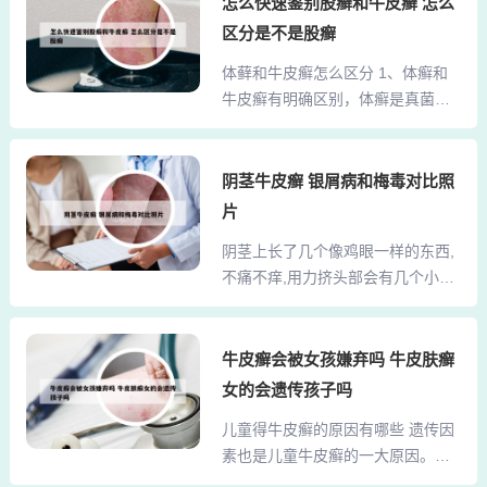
怎么快速鉴别股癣和牛皮癣 怎么
鳝、泥鳅、草鱼等也不宜食用，以
要用碱性沐浴露。每次洗完澡后可
区分是不是股癣
免引起皮肤过敏，加重病情。3、牛
以用保湿霜涂擦患处，保持患处皮
皮癣患者在饮食上需特别注意，以
体藓和牛皮癣怎么区分 1、体癣和
肤湿润，出现瘙痒的症状时，尽量
下几点尤为重要：首先，多吃...
牛皮癣有明确区别，体癣是真菌感
避免搔抓，防止感染。牛皮癣就是
染性皮肤病，多由接触感染而来，
银屑病，发生在大腿内侧的牛皮
表现为皮肤上境界清楚的红斑，红
癣，建议选择温和的药物进行处
斑边缘炎症反应比较重，也可以出
阴茎牛皮癣 银屑病和梅毒对比照
理，以免刺激皮肤。可以尝试局部
现水疱、脱屑、瘙痒等表现。可以
给予糠酸莫米松乳膏早1次，卡泊三
片
通过真菌镜检确诊，显微镜下可以
醇乳膏晚1次，连续用药1-2周。如
阴茎上长了几个像鸡眼一样的东西,
看到致病的微生物。治疗主要通过
果做真菌镜检以及培养的检测，可
不痛不痒,用力挤头部会有几个小
外用抗真菌药物，可以治愈。2、生
以见到真菌的菌丝以及孢子的...
孔... 1、您好，根据您的描述，可能
活中牛皮癣与体癣是非常容易弄混
出现了皮脂腺囊肿的症状。皮脂腺
的两种疾病，其实牛皮癣与体癣是
囊肿也被称为“粉瘤”，通常分布在头
牛皮癣会被女孩嫌弃吗 牛皮肤癣
有区别的，我们可以根据其临床特
部、躯干或生殖器的皮肤或皮下组
点来区分：牛皮藓的特征表现本病
女的会遗传孩子吗
织中。它与周围组织有粘连，可以
初起皮损往往是红包或棕红色小点
儿童得牛皮癣的原因有哪些 遗传因
移动。为了得到正确的诊断，建议
或斑丘疹，有干燥的鳞屑，以后逐
素也是儿童牛皮癣的一大原因。婴
您尽快就医。治疗皮脂腺囊肿的唯
渐扩展而成棕红色斑块，边界...
儿期的“尿布牛皮癣”是一个明显的例
一方法是手术。在治疗期间，请避