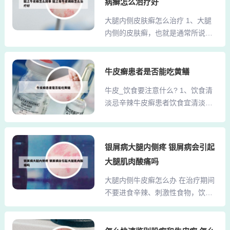
密切接触史（共同生活）及其他有
病癣怎么治疗好
性皮炎。过敏性皮炎出现以后，可
传染性或难以治愈的皮肤病，影响
大腿内侧皮肤癣怎么治疗 1、大腿
能会出现片状的红斑或者红斑基础
面容的血管痣和色素痣...
内侧的皮肤癣，也就是通常所说的
上的丘疹、丘疱疹等等。也有可能
股癣。出现真菌感染股癣的治疗，
是该部位出现的接触性皮炎，如果
通常使用抗真菌药物进行外涂，同
出现接触性皮炎，主要表现接触部
时可以口服抗组胺药物。不严重的
牛皮癣患者是否能吃黄鳝
位的皮肤界限清楚的红斑基础上的
情况下，一般外用兰美抒、派瑞松
水疱、丘疱疹等等。臀部出现这种
牛皮_饮食要注意什么? 1、饮食清
乳膏、美克乳膏进行外涂。如果股
情况一般考虑以下几种原因：第毛
淡忌辛辣牛皮癣患者饮食宜清淡，
癣感染比较严重，增生比较肥厚，
囊炎，毛囊炎是局限于毛囊口的化
避免高脂高糖饮食，不宜吃辛辣刺
可以口服药物进行治疗，通常口服
脓性的炎症，主要致病菌是金黄
激的食物，比如生姜、大蒜、辣
的药物是伊曲康唑。2、本病治疗主
色...
椒，以及花椒、胡椒、孜然、茴
要是抗真菌治疗，最常用的是外用
银屑病大腿内侧疼 银屑病会引起
香、桂皮、芥末等各种调味品，以
药物，比如布替萘芬乳膏、特比萘
大腿肌肉酸痛吗
防加重病情。2、肉食类牛皮癣患者
芬乳膏或者联苯苄唑乳膏等等。严
不宜吃牛肉、羊肉、驴肉、羊肉、
大腿内侧牛皮癣怎么办 在治疗期间
重的股癣患者反复发作的时候，可
狗肉、鸡鸭肉、鸽子肉、鸟肉等肉
不要进食辛辣、刺激性食物，饮食
以口服抗真菌的药物，比如伊曲康
食，这些腥荤发物吃了后会影响牛
以清淡为主，选择穿宽松的贴身衣
唑胶囊或者特比萘芬片等。3...
皮癣的治疗。还有各种海鲜制品比
服，减少对患处皮肤的刺激。每次
如鱼、虾、蟹，以及热性鱼比如黄
洗澡时，不要用热水烫洗患处，不