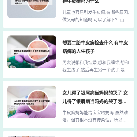
根据银屑病的不同分期进行综合治
得牛皮癣吗为什么
或加重，建议及时就医。2、小孩手
疗，并注重皮肤的保湿护理。4、治
儿童也容易引发牛皮癣,有哪些原因,
上起皮可能有以下几种原因：空气
疗方案：进行积极的抗真菌治疗，
做父母的知道吗,可以了解下?_百
干燥：秋冬季节空气干燥，容易引
通常可以完全好转。银屑病...
度... 遗传因素，患有牛皮癣的患儿
起孩子手上皮肤缺水而起皮。洗澡
一般婴儿期就出现尿布牛皮癣，就
过频：如果孩子经常洗澡，尤其是
是在用尿布的部位出现暗红色的斑
想要二胎牛皮癣检查什么 有牛皮
使用碱性较强的洗浴产品，可能会
片，界限很清楚，表面有银白云状
破坏皮肤屏障，导致脱皮。缺乏维
病癣的人生孩子
的皮屑。上呼吸道感染也有可能引
生素：孩子缺乏维生素，尤其是维
男友说想和我结婚,想和我缠绵,想和
发小儿牛皮癣。儿童的抵抗能力比
生素B族，也可能导致手上起皮。
我生孩子,然后再生另一个孩子,是怎
较低，很有可能出现上呼吸道感
3、微量元素缺乏：孩子如果体...
么... 说明他和你在一起是认真的。
染，进而导致牛皮癣。心理因素出
是朝着结婚目标去的，这样的男人
现儿童牛皮癣。心理因素是儿童牛
不错，要好好把握哦，他想和你生
女儿得了银屑病当妈妈的哭了 女
皮癣的重要致病因素之一。儿童牛
孩子，是想和你好好过日子的表
皮癣的常见病因主要有遗传因素、
儿得了银屑病当妈妈的哭了怎么
现！男友想给上一个婚姻终生保
心理因素和感染因素。遗传因素：
安慰
牛皮癣妈妈能给宝宝喂奶吗 虽然难
险，他不和有些男人一样，甜言蜜
牛皮癣是一种具有遗传性的疾病。
治，但其根本没有传染性，所以牛
语和女人玩玩，得到身体后就会抛
经过临床调查，发现有...
皮癣妈妈是能哺乳。但是以下几种
弃她。他是个负责的好男人，但他
情况，是不能哺乳的。哺乳期的妈
尊重你，愿意结婚后才拆封你，给