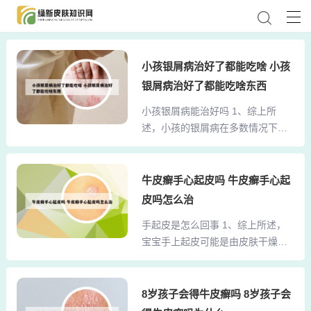
小孩银屑病治好了都能吃啥 小孩
银屑病治好了都能吃啥东西
小孩银屑病能治好吗 1、综上所
述，小孩的银屑病在多数情况下是
可以治好的，但需要家长和医生的
共同努力，以及孩子的积极配合。
2、第五型和第六型，这两型无论如
牛皮癣手心起皮吗 牛皮癣手心起
何进行治疗都非常顽固、难治，使
皮吗怎么治
用任何方法都很难治。还有中间的
手起皮是怎么回事 1、综上所述，
第三型和第四型，表现为有时发病
宝宝手上起皮可能是由皮肤干燥、
有时好，即有时很活跃，有时还能
缺乏维生素或新陈代谢过快等原因
够可控，因此这一种是非常好，病
导致的。家长应根据具体情况采取
已去除。3、综上所述，小孩银屑病
相应的护理措施，如保持皮肤湿
8岁孩子会得牛皮癣吗 8岁孩子会
初期的治疗应以温和外用药为主，
润、合理补充营养等。如症状持续