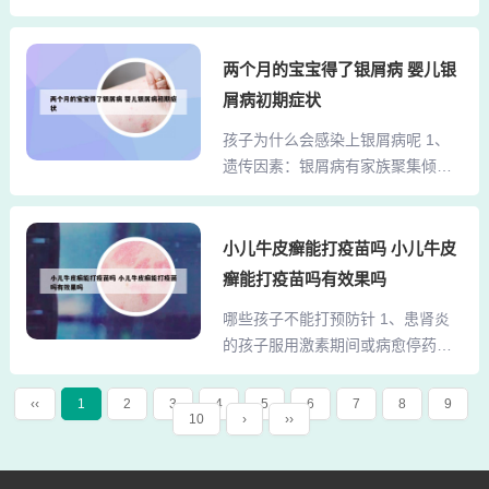
严重... 1、治疗中抽血化验出心肌酶
子患上银屑病时，父母需警惕但要
高，治疗7天后还是45。医院建议还
保持冷静。其次，家长应该保持冷
得输液2-3周。... 患者信息：女 1岁
两个月的宝宝得了银屑病 婴儿银
静，不要用过激的方式处理孩子的
山西 阳泉 病情描述（发病时间、主
问题。在孩子表现出对家庭的威胁
屑病初期症状
要症状等）：先是发烧到37，并且
时，家长可能会感到很生气、很无
孩子为什么会感染上银屑病呢 1、
感冒和咳嗽。立即住院后治疗。治
助或很害怕。但是，家长要知道任
遗传因素：银屑病有家族聚集倾
疗中抽血化验出心肌酶高，治疗7天
何情绪化的回应都只会让...
向，但这并不意味着银屑病是传染
后还是45。医院建议还得输液2-3
性的。孩子是否会得银屑病，与其
周。2、其中CK-MB，LDH1特异性
是否携带易感基因有关。环境因
小儿牛皮癣能打疫苗吗 小儿牛皮
最高，目前心肌酶谱正常值多为成
素：环境因素也是银屑病发病的重
人标准，而小儿的正常值要高于成
癣能打疫苗吗有效果吗
要因素。同样的一个人在不同的地
人，所以不要认为孩子心肌酶谱值
哪些孩子不能打预防针 1、患肾炎
方，银屑病的发病情况可能会有所
增...
的孩子服用激素期间或病愈停药后
不同。例如，银屑病在北方的患病
三年之内均不宜注射疫苗。过敏体
率通常比南方高。2、银屑病与遗传
质的孩子、患有哮喘、荨麻疹或接
有关：尽管银屑病不传染，但它确
‹‹
1
2
3
4
5
6
7
8
9
10
›
››
种疫苗有过敏史的孩子，不宜打预
实与遗传有关。这意味着如果父母
防针。2、重度营养不良、严重佝偻
患有银屑病，他们的孩子有一定的
病、先天性免疫缺陷的儿童不能接
风险也会患上此病。这种风险是由