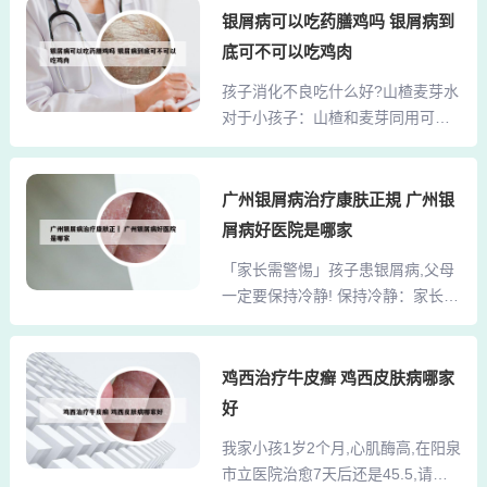
妈不小心吃药了，药里如果含有激
银屑病可以吃药膳鸡吗 银屑病到
你留下一个美好的记忆。他渴望与
素、免疫抑制剂药 物。那么这种情
你步入婚姻的殿堂，迫不及待想要
底可不可以吃鸡肉
况下，牛皮癣妈妈最好避免母乳喂
与你共筑爱巢，分享生命的喜悦。
孩子消化不良吃什么好?山楂麦芽水
养婴儿。 研究发现很多药物对乳汁
这种急切的心情，或许是因为他对
对于小孩子：山楂和麦芽同用可以
有不利的影响。患有牛皮癣的妈
你情深义重，亦或是内...
有效改善小朋友的消化不良症状，
妈，是可以给孩子喂奶的，即使是
如腹胀、腹泻等。同时，它还能增
哺乳期牛皮癣复发，只要患者不吃
进孩子的食欲，帮助孩子更好地吸
广州银屑病治疗康肤正規 广州银
治疗牛皮癣的药，都是可以给孩子
收营养，促进健康成长。作用机
喂奶的。原因有两点： 一：牛皮癣
屑病好医院是哪家
制：山楂具有消食化积、行气散瘀
不会传染，即使是哺乳。 二：如果
「家长需警惕」孩子患银屑病,父母
的功效，而麦芽则能消食健胃、回
牛皮癣妈妈在哺乳期，服用治疗银
一定要保持冷静! 保持冷静：家长要
乳消胀。两者结合，能够增强脾胃
屑病药物的话，药物的某...
保持良好的心态，不要让自己过度
功能，促进食物消化和吸收。对于
焦虑的情绪传达给孩子。 积极面
儿童常见的消化不良，山楂麦芽水
对：以积极的态度面对孩子的病
鸡西治疗牛皮癣 鸡西皮肤病哪家
因其天然的甜酸口感，能有效缓解
情，给予孩子足够的关爱和支持。
积食引起的不适，是小儿消食的好
好
寻求支持：可以加入相关的患者社
帮手。 麦芽有助于平衡催乳激素的
我家小孩1岁2个月,心肌酶高,在阳泉
群或咨询专业机构，与其他家长交
水平，山楂则能帮助乳汁流畅，两
市立医院治愈7天后还是45.5,请问
流经验，共同面对挑战。 总之，孩
者结合可作为回奶的天然食谱...