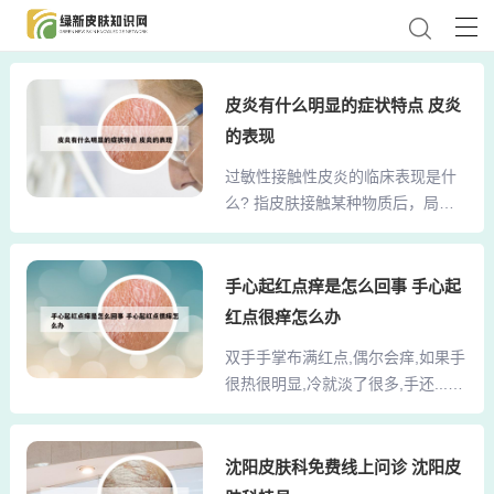
皮炎有什么明显的症状特点 皮炎
的表现
过敏性接触性皮炎的临床表现是什
么? 指皮肤接触某种物质后，局部
发生红斑、水肿、痒痛感，严重者
可有水泡、脱皮等症状出现。能使
皮肤产生接触性皮炎的物质有首
手心起红点痒是怎么回事 手心起
饰、表链、镜架、凉鞋、化纤布
红点很痒怎么办
料、外用药、化学品、化妆品等。
双手手掌布满红点,偶尔会痒,如果手
接触性皮炎也称过敏性皮炎，是皮
很热很明显,冷就淡了很多,手还...
肤表皮接触尘螨、花粉、碱性物质
1、你好，根据你的描述分析分析要
等易过敏物质，产生的皮肤炎症反
考虑是过敏性皮炎，肝掌的可能性
应，瘙痒难耐，成片红斑。疹型单
不大。建议口服抗组胺药，扑尔敏
沈阳皮肤科免费线上问诊 沈阳皮
一，发病前有接触过敏物质。典型
西替利嗪，依巴斯汀等，外涂炉甘