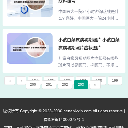
症状：红斑、红肿、丘疹、水疱或
肤科挂号
石洗剂，忌饮酒，忌搔抓，如症状
大疱。特点：疹型单一。接触性皮
中国医大一院24小时咨询热线是什
不缓解或加重请去皮肤科就诊明确
炎： 皮肤黏膜与外界的过敏源相接
么? 您好，中国医大一院24小时咨
诊断遵医嘱治疗。2、是一种过敏反
触，身体上就会出现红斑、水
询热线为024-83282639，024-832
应，过敏源刺激，引起皮肤毛细血
疱、...
82924。中国医大一院24小时咨询
管扩张充血，出现皮肤红肿，瘙
热线为024-83282639，024-83282
小孩白颠疯病初期照片 小孩白颠
痒，出疹不适症状。建议服用抗过
924。中国医大一院挂号实行实名
敏药物治疗，比如氯雷他定片，尽
疯病初期照片症状图片
制，请严格遵守，如就诊人与挂号
量避免辛辣食物刺激，减少过敏源
儿童白癜风初期图片症状都有哪些
信息不符，医生将拒绝接诊。挂号
的接触。3、建议去医院做血液常规
斑片可以是圆形、椭圆形、不规则
当日有效，隔日就诊或查看检查结
检测看看是否...
形或线状。典型白癜风患者的白斑
果均需重新挂号。中国医科大学一
为乳白色或瓷白色，和周围皮肤之
院的电话是024-83955555。中国医
‹‹
‹
194
195
196
197
198
199
200
201
202
203
››
间的边界清楚。大多数患者无自觉
科大学第一附属医院，也被简称为
症状，少数发病前及发病初期可有
中国医大一院，这所医院始建于194
湿疹样、体癣样等炎症表现，进展
8年，是一座与新中国同...
期可有短时瘙痒。儿童出现白癜风
版权所有 Copyright © 2023-2030 henanlvxin.com All rights reserve |
症状表现为浅白色、表面光滑、不
豫ICP备14000072号-1
疼不痒的斑块。儿童是白癜风的高
发人群之一，而且儿童皮肤上出现