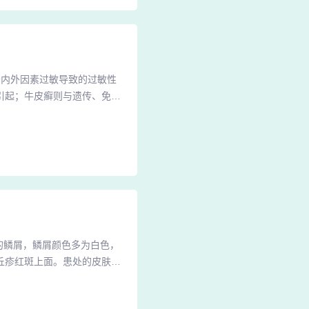
于内外因素过敏导致的过敏性
引起；牛皮癣则与遗传、免疫
部分病人指（趾）甲和黏膜亦
敏性炎症性皮肤病，因体内存
，红斑，脱屑及成群的丘疱
的鳞屑，鳞屑颜色多为白色，
丘疹红斑上面。患处的皮肤会
银屑病不是艾滋病的前兆，银
素相关，可以表现为全身泛发