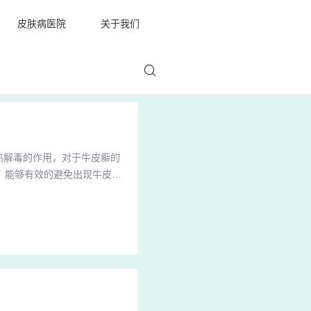
皮肤病医院
关于我们
热解毒的作用，对于牛皮癣的
，能够有效的避免出现牛皮癣
可以使用蚕茧，用水煮的方法
栗子具有养胃健脾、补肾强
芝麻50克、粳米100克先