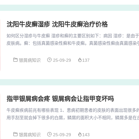
沈阳牛皮癣湿疹 沈阳牛皮癣治疗价格
如何区分湿疹与牛皮癣 湿疹和癣的主要区别如下：病因 湿疹：是由
皮肤病。癣：包括真菌感染性癣和牛皮癣。真菌感染性癣由真菌感染
等多种因素有关。你好，牛皮癣多发病于肘、膝关节伸侧和头部。一
可被侵，其皮损可在身体任何部位对称性发生。 湿疹是一种常见的过
银屑病知识
25-09-29
137
在一些湿毒和湿热而导致体表症状的一种瘙痒症，临床表现包括瘙痒
疹。湿疹和牛皮癣是两种不同的皮肤病症，可以通过观...
指甲银屑病会疼 银屑病会让指甲变坏吗
牛皮癣疾病前兆有哪些表现 1、患病初期患者的皮肤的表面出现很多
用手刮至就会掉下很多的白屑，鳞屑的面积大小不相同，鳞屑多是在
变得异常干燥与健康的皮肤之间有着明显的界限，很容易分辨。2、
屑病就是俗称的牛皮癣，它的发病主要与遗传、环境、免疫等多种因
银屑病知识
25-09-29
143