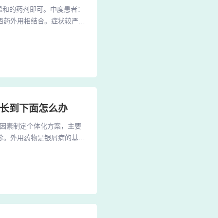
温和的药剂即可。中度患者：
西药外用相结合。症状较严重
药药浴、免疫抑制药物、31
的外用药物进行涂抹，但是需要
就一定要治好牛皮癣。及早治
病长到下面怎么办
等因素制定个体化方案，主要
诊。外用药物是银屑病的基础
点滴型、斑块型的银屑病。这
三醇软膏：也是常用的外用药
，减少皮损的形成。3、外用