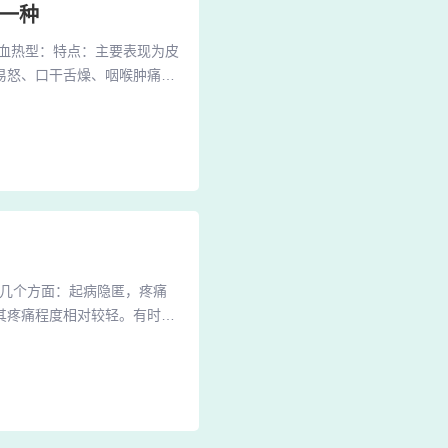
一种
血热型：特点：主要表现为皮
易怒、口干舌燥、咽喉肿痛等
特点：皮损颜色暗红，鳞屑较
虚证型主要依据皮损特征、全
颜色深红且长久不消退。全身
下几个方面：起病隐匿，疼痛
其疼痛程度相对较轻。有时也
： 外阴瘙痒、灼热或不适。
淡红色、点滴状、钱币状、地
膜，剥除此膜会出现小出血