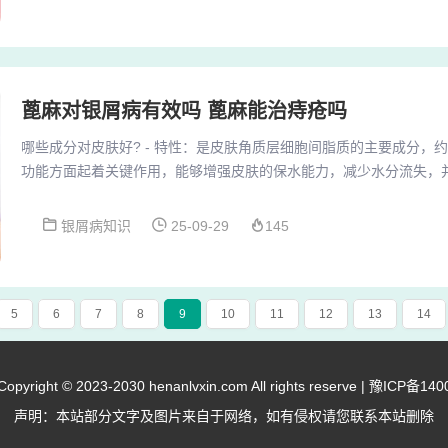
的红斑、鳞屑，可伴有不同程度的瘙痒。艾滋病是由HIV病毒感染引
性接触、血液接触及母婴接触而传染，银屑病不具备...
蓖麻对银屑病有效吗 蓖麻能治痔疮吗
哪些成分对皮肤好? - 特性：是皮肤角质层细胞间脂质的主要成分，约
功能方面起着关键作用，能够增强皮肤的保水能力，减少水分流失，
温和无刺激。维生素：维生素是皮肤健康所必需的营养素。例如，维
损伤和环境污染，并促进胶原蛋白生成，保持皮肤紧致和弹性。而维
银屑病知识
25-09-29
145
够保护皮肤免受自由基的损害。矿物质：矿物质对皮肤健康同样重要
提取的有机酸，如乳酸、苹果酸等。它们能够促进...
5
6
7
8
9
10
11
12
13
14
right © 2023-2030 henanlvxin.com All rights reserve |
豫ICP备140
声明：本站部分文字及图片来自于网络，如有侵权请您联系本站删除