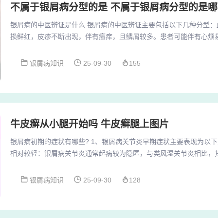
不属于银屑病分型的是 不属于银屑病分型的是哪
银屑病的中医辨证是什么 银屑病的中医辨证主要包括以下几种分型：
损鲜红，皮疹不断出现，伴有瘙痒，且鳞屑较多。患者可能伴有心烦
热象症状。辨证要点：舌红，苔黄或黄腻，脉象弦滑或数。血瘀型：
厚，病情相对稳定，但难以消退。中医辩证银屑病的血瘀、血热和血
银屑病知识
25-09-30
155
身症状以及舌象、脉象等方面：血瘀型：皮损特征：皮肤肥厚浸润，
症状：可能伴随舌质紫暗，有瘀斑或瘀点。舌象、脉象...
牛皮癣从小腿开始吗 牛皮癣腿上图片
银屑病初期的症状有哪些? 1、银屑病关节炎早期症状主要表现为以
相对较轻：银屑病关节炎通常起病较为隐匿，与类风湿关节炎相比，
可能呈急性痛风样起病，但较为少见。2、阴囊银屑病的症状主要包括
初期：阴阜、阴唇等部位出现针帽大小的炎性扁平丘疹。 随后：形成
银屑病知识
25-09-30
128
图状或环状斑丘疹，表面覆盖银白色鳞屑，去除鳞屑后可见半透明薄
点。3、银屑病关节炎的早期症状主要包括以下几...