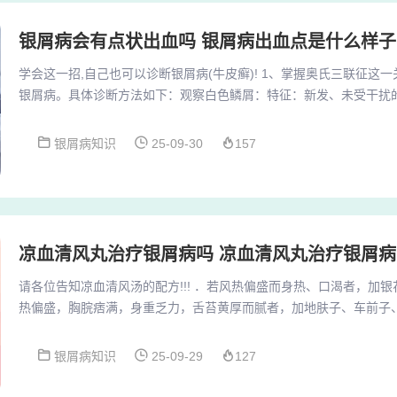
银屑病会有点状出血吗 银屑病出血点是什么样子
学会这一招,自己也可以诊断银屑病(牛皮癣)! 1、掌握奥氏三联征这
银屑病。具体诊断方法如下：观察白色鳞屑：特征：新发、未受干扰
离。操作：选择一块有银白色鳞屑的皮疹，用指甲轻刮。检查淡红色
露出半透明的淡红色薄膜。操作：继续轻刮皮疹，观察是否露出薄膜
银屑病知识
25-09-30
157
病，可以通过观察奥氏三联征的特征来判断：白色鳞屑的剥落测试：
疹区域，该区域表面覆盖有银白色的鳞屑。轻轻刮去...
凉血清风丸治疗银屑病吗 凉血清风丸治疗银屑
请各位告知凉血清风汤的配方!!! ．若风热偏盛而身热、口渴者，加
热偏盛，胸脘痞满，身重乏力，舌苔黄厚而腻者，加地肤子、车前子
甚，五心烦热，舌红或绛者，加赤芍、丹皮、紫草以清热凉血。3．
皮炎、药物性皮炎、神经性皮炎等属风湿热邪为患者，均可加减运用
银屑病知识
25-09-29
127
芬、黄柏、苦参各9克，连翘12克，生石膏30克，升麻3克，蝉衣、
归、生地、川芎、白芍）：这是经典的补血方...