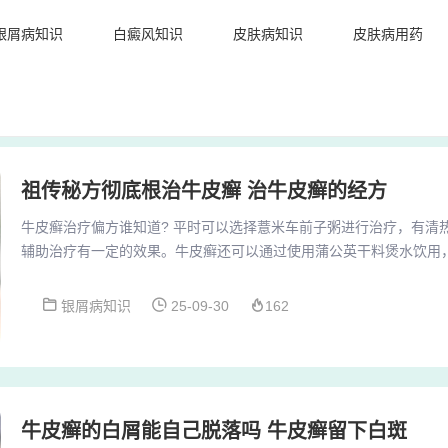
银屑病知识
白癜风知识
皮肤病知识
皮肤病用药
祖传秘方彻底根治牛皮癣 治牛皮癣的经方
牛皮癣治疗偏方谁知道? 平时可以选择薏米车前子粥进行治疗，有清
辅助治疗有一定的效果。牛皮癣还可以通过使用蒲公英干料煲水饮用
现象加重，起到消肿散结和利湿退黄的效果。对于牛皮癣的治疗，还
进行调理。栗子粥治牛皮癣，将栗子50克、粳米100克加水煮成粥，
银屑病知识
25-09-30
162
筋、活血止血的作用，尤其适用于老年牛皮癣患者。芝麻粥治牛皮癣，将
炒熟研成细末，待粳米煮熟后拌入芝麻食用，适...
牛皮癣的白屑能自己脱落吗 牛皮癣留下白斑