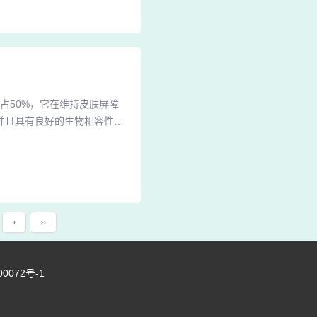
起的性传播疾病，主要是通过
占50%，它在维持皮肤屏障
并且具有良好的生物相容性，
生素C有助于皮肤抵御紫外线
生素E则是一种抗氧化剂，能
。果酸：果酸是一类从水果中
›
››
00072号-1