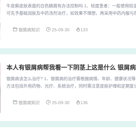
牛皮癣皮肤表面的白色鳞屑有办法控制吗 1、轻度患者：一般使用较
可先予基础润肤及中药汤剂治疗，如效果不理想，再采用中药内服与
者：若局部治疗效果欠佳时，可根据银屑病的类型采用系统治疗，如中
1窄谱UVB光疗等。2、意见建议：我们平时可以用一些不含激素类
银屑病知识
25-09-30
133
注意一定要适量。牛皮癣的鳞屑症状是疾病的表现，想要有效消除，
疗牛皮癣，我们的病情才能更好的得到控制，目...
本人有银屑病帮我看一下阴茎上这是什么 银屑
银屑病该怎么治疗? 1、银屑病的治疗需根据病情、年龄、健康状况
方法包括外用药物、光疗、系统治疗，同时需注意皮肤护理和定期复
治疗手段。2、外用药物治疗：糖皮质激素软膏：适用于普通类型、
类药物具有抗炎、抗过敏和免疫抑制作用，能够减轻皮损症状。卡泊
银屑病知识
25-09-30
136
物，主要用于治疗斑块型银屑病。它通过调节皮肤细胞的增殖和分化
药物治疗常用药物分为四类：角质促成剂：如卡泊三醇...