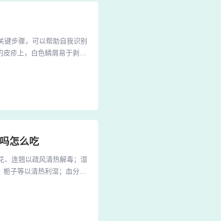
一关键步骤，可以帮助自我识别
的皮疹上，白色鳞屑易于剥
薄膜：特征：剥去鳞屑后，会
。2、要自我初步诊断银屑
寻找一处新鲜、未受刺激的皮
病吗怎么吃
银花、连翘以疏风清热解毒；湿
、栀子等以清热利湿；血分热
荨麻疹、过敏性皮炎、稻田性
。荆芥、防风、白藓皮、黄
甘草各6克。方解：四物汤（当