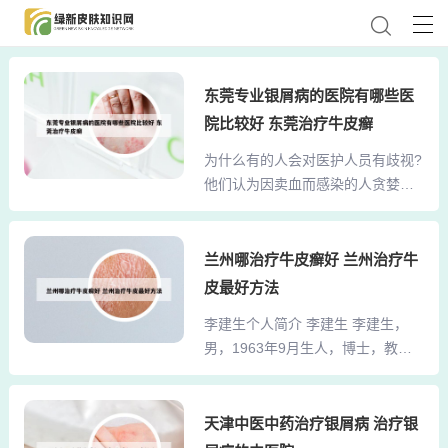
东莞专业银屑病的医院有哪些医
院比较好 东莞治疗牛皮癣
为什么有的人会对医护人员有歧视?
他们认为因卖血而感染的人贪婪，
因输血而感染的人愚昧，而同性恋
中的感染者是因爱牺牲，因静脉注
射吸毒感染的人最恶劣、可耻。这
兰州哪治疗牛皮癣好 兰州治疗牛
就是是患者中，可怕的“区隔”。这种
皮最好方法
思维不仅会导致人与人之间的疏离
李建生个人简介 李建生 李建生，
和隔阂，还会破坏社会的和谐与稳
男，1963年9月生人，博士，教
定。具体到女性医护被剃光头的事
授，主任医师，博士生导师。享受
件中，互害思维表现为对女性医护
国务院政府特殊津贴，是中原学
的歧视和侮辱。一些人可能认为，
者、万人计划入选者以及河南省优
天津中医中药治疗银屑病 治疗银
通过剃光女性医护的头发，可以彰
秀专家。现任河南中医药大学副校