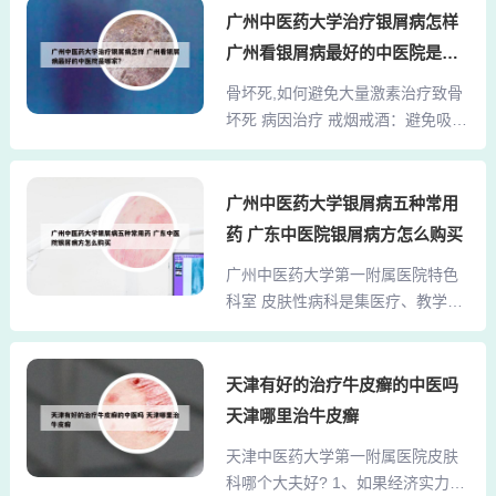
室。门诊部设有齐全的科室，包括
广州中医药大学治疗银屑病怎样
药大学附属医院行风办公室或陕西
中医专科专病门诊，如心血管、糖
中医药大学纪委办公室进行投诉。
广州看银屑病最好的中医院是哪
尿病、妇科疾病、儿科疾病等。医
向陕西中医药大学附属医院投诉：
家?
骨坏死,如何避免大量激素治疗致骨
疗实力：医院拥有7个国家级重点专
举报电话：029-33320876，可以直
坏死 病因治疗 戒烟戒酒：避免吸烟
科专病和17个省级重点专科，急诊
接拨打此电话进行问题的...
和饮酒，这是预防和治疗骨坏死的
科是全国首批临床培训基地。广州
重要措施。 避免使用激素：长期大
中医药大学第一附属医院特色科室
剂量使用激素是导致骨坏死的主要
广州中医药大学银屑病五种常用
主要包括儿科和皮肤性病科：儿
原因之一，因此应尽量避免。 非手
科：历史悠久：自1956年创立，由
药 广东中医院银屑病方怎么购买
术治疗 减轻负重：避免长时间的站
著名中医学家黎炳南教授奠基，是
广州中医药大学第一附属医院特色
立，可以拄拐杖行走或以车代步，
岭南中医儿科的开创者。学术地位
科室 皮肤性病科是集医疗、教学、
以减轻体重和髋关节的负重量。对
高：1981年成为首批...
科研为一体的科室，强调中医与西
于较长时间或短时间大剂量注射或
医的结合，高职称、高学历的教授
内服地塞米松，康宁克通，强的松
和主任医师们提供专业服务。每日
天津有好的治疗牛皮癣的中医吗
等皮质类激素药物，或应用不明真
平均门诊量约300人，高峰可达500
相含有激素的所谓秘方制剂治疗，
天津哪里治牛皮癣
人，门诊量在同行中排名靠前。科
不但可引起肥胖、多毛、痤疮、血
天津中医药大学第一附属医院皮肤
室每年接收数百名皮肤病住院患
糖升高、高血压、钠潴留、水肿、
科哪个大夫好? 1、如果经济实力可
者，主要病种包括药物性皮炎、湿
血钾降低、月经紊乱...