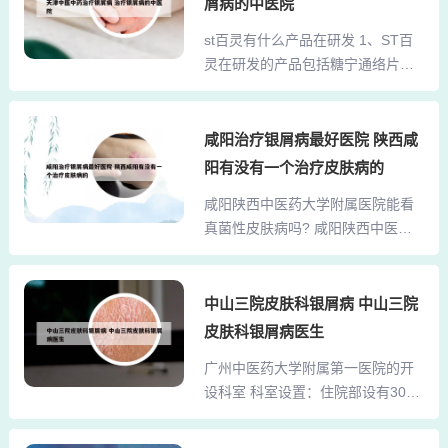
显自己的“正义感”或“爱国情怀”。领
屑病的中医院
长。王少玉 王少玉，中共党员，现
导管理不当：领导的管理风格、沟
st百灵有什么产品在研发 1、ST百
任河南中医药大学纪委书记，省监
通方式以及对欺凌行为的处理态
灵在研发的产品包括糖宁通络片、
委驻河南中医药大学监察专员。李
度，都可能影响医生...
黄连解毒丸、BD-7益肾化浊颗粒、
建生个人简介如下：基本信息：男
芍苓片和冰莲草含片等。糖宁通络
性，出生于1973年。职务与职称：
片：这是《中药注册管理专门规
咸阳治疗银屑病最好医院 陕西咸
现任东北财经大学工商管理学院副
定》实施以来首个依托人用经验直
院长，副教授，博士生导师。教育
阳有没有一个治疗皮肤病的
接进入Ⅲ期临床试验的中药新药。
背景：1996年毕业于东北财经大学
咸阳陕西中医药大学附属医院能看
目前，其Ⅲ期临床研究已启动，新
工商管理学院。1999年在东北财经
真菌性皮肤病吗? 咸阳陕西中医药
药上市步伐持续加快。2、年，姜伟
大学取得企业管...
大学附属医院皮肤科，以其中西医
考入贵阳医学院药学系，毕业后成
结合的特色，专注于诊治体表外科
为药剂师。然而，他并未满足于
疾病。无论是烧伤、疮疡、皮肤
中山三院皮肤科银屑病 中山三院
此，1988年选择停薪留职下海经
病、性病、乳房病、周围血管病、
商。凭借维C银翘片这一感冒药产
皮肤科银屑病医生
体表肿瘤、软组织损伤、虫兽咬
品，姜伟赚取了第一桶金。1996
广州中医药大学附属第一医院的开
伤，还是其他疾病，科室均积累了
年，他联合母亲张锦芬、弟弟姜勇
设科室 科室设置：住院部设有30多
丰富的研究经验和治疗技巧。投诉
斥资845万元收购...
个病区，涵盖了内科、外科、骨
陕西中医药大学附属医院（陕中
科、妇产科、儿科、眼科等多个科
医）的相关问题，可以向陕西中医