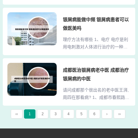
以的话直接去天津中医药大学第一
疹、红斑狼疮等。医院介绍 广州中
附属医院国医堂找姜相德，不过号
医药大学第一附属医院针灸科是国
是网上和电话预定，一个号五十
银屑病能做中频 银屑病患者可以
内知名的针灸治疗中心，拥有多年
元。2、公立医院皮肤科还是值得信
的临床经验和先进的诊疗设备。该
做医美吗
任的，但是如果想要更好的建议挂
科室汇集了众多针灸领域的专家，
理疗方法有哪些 1、电疗 电疗是利
专家号。3、天津中医药大学第一附
针对不同病症采用个性化的治疗方
用电刺激对人体进行治疗的一种理
属医院国医堂的挂号费用为50元。
案，取得了良好的治疗效...
疗方式。它主要包括： 电热疗法：
您可以通过电话提前一周进行预
利用电热产生的热量，促进血液循
约，或者通过网站预约。 我推荐您
环，缓解疼痛。 电针疗法：结合针
成都医治银屑病老中医 成都治疗
挂阮士怡老先生的号，他的医术非
灸与电刺激，刺激穴位，调节身体
常好。天津中医一附属皮肤科哪个
银屑病的中医
功能。光疗 光疗是利用特定波长的
大夫比较好啊? 1、如果经济实力可
请问成都那个很出名的老中医王湃,
光线对人体进行治疗的方法。2、现
以的话直接去天津中医药大学第一
周四在那看病? 1、成都市春熙路的
代理疗技术则结合了现代科学技
附属医院国医堂找...
同仁堂春熙店设有资深中医师王湃
术，发展出更为精细和有针对性的
的诊室，他主要在每周一和周四下
治疗方法。常见的有： 光疗：利用
‹‹
1
2
3
4
5
6
›
››
午（5月1日至10月1日时间为15：0
特定波长的光线照射人体，如红外
0～17：30）坐诊。王湃是成都市
线、紫外线等，具有抗炎、镇痛、
知名的中医专家，拥有高级中医师
促进伤口愈合等作用。 热疗和冷