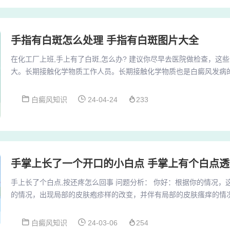
手指有白斑怎么处理 手指有白斑图片大全
在化工厂上班,手上有了白斑,怎么办? 建议你尽早去医院做检查，这
大。长期接触化学物质工作人员。长期接触化学物质也是白癜风发病
意避免接触酚、醌类化学物品，这些物质具有抑制酪氨酸酶活性并直
见于化妆品、消毒剂、橡胶制品中，使用要慎重，染发剂中含有苯胺
白癜风知识
24-04-24
233
期接触化学物品对皮肤是有刺激性的，会导致皮肤内的黑色素合成造
起皮肤白斑的。这些物质具有抑制酪氨酸酶活性并直接...
手掌上长了一个开口的小白点 手掌上有个白点
手上长了个白点,按还疼怎么回事 问题分析： 你好：根据你的情况，
的情况，出现局部的皮肤疱疹样的改变，并伴有局部的皮肤瘙痒的情
痛的情况。由于手指和脚趾是人体末梢循环的聚集部位，所以当手指
谢障碍问题。如果手指有局部的.膨隆、肿胀，多考虑是由关节炎、骨
白癜风知识
24-03-06
254