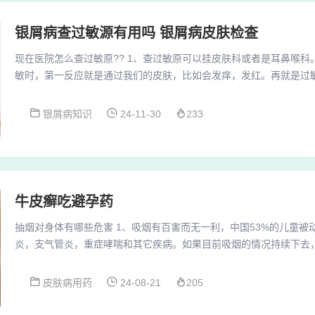
银屑病查过敏源有用吗 银屑病皮肤检查
现在医院怎么查过敏原?? 1、查过敏原可以挂皮肤科或者是耳鼻喉
敏时，第一反应就是通过我们的皮肤，比如会发痒，发红。再就是过
过敏原是对顽固性过敏性疾病的常规筛查测试。 如果您反复出现过敏
发现过敏物质，并尽量避免在正常时间接触。2、目前主流的过敏源
银屑病知识
24-11-30
233
和血液过敏源检测。价格在300-1000元之间。检查项目越多，相对
同医院之间的收费标准也会不一样。医院水...
牛皮癣吃避孕药
抽烟对身体有哪些危害 1、吸烟有百害而无一利，中国53%的儿童被
炎，支气管炎，重症哮喘和其它疾病。如果目前吸烟的情况持续下去
庭，个人将会付出极大的代价。2、对心脑血管的影响 吸烟是高血压
要诱因，统计资料表明，冠心病和高血压病患者中75%有吸烟史。烟
皮肤病用药
24-08-21
205
认的有害物，吸烟会对血管内皮细胞造成损伤，引起胆固醇的升高，
收缩，造成心肌缺氧。3、个回答 #热议#...