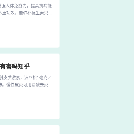
增强人体免疫力，提高抗病能
多重功效，能弥补抗生素只对
胶富含抗氧化剂，能有效清除
：蜂胶能显著增强巨噬细胞和
功能，调整免疫系统，提高人
病有害吗知乎
射皮质激素，波尼松1毫克／
涂抹。慢性皮炎可用醋酸去炎松
克宁软膏涂擦。皮肤寄生虫性
施：移除刺激性物质：最直接
致皮炎加重。隔离与保护：如