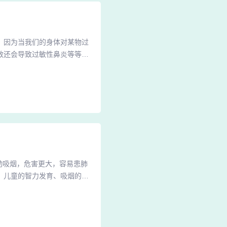
科。因为当我们的身体对某物过
敏还会导致过敏性鼻炎等等。
，通常建议进行过敏原测试以
检测方法为：皮肤过敏源检测
而言价格也会越贵，当然，不
动吸烟，危害更大，容易患肺
，儿童的智力发育、吸烟的家
、冠心病等心脑血管疾病的重
雾中的尼古丁和一氧化碳是公
从而导致周围血管及冠状动脉