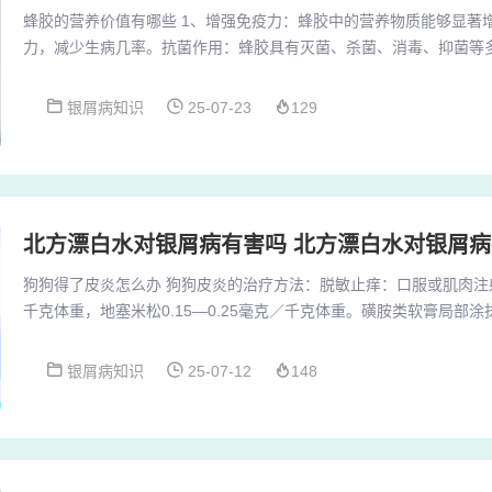
蜂胶的营养价值有哪些 1、增强免疫力：蜂胶中的营养物质能够显著
力，减少生病几率。抗菌作用：蜂胶具有灭菌、杀菌、消毒、抑菌等
单一微生物起作用的缺陷，且使用过程中无副作用。抗氧化作用：蜂
人体内的自由基，延缓机体衰老。2、蜂胶的功效与营养： 免疫调节
银屑病知识
25-07-23
129
自然杀伤细胞的活性，提升抗体水平，从而增强细胞免疫和体液免疫
体的抗病和自愈能力。3、杀菌消毒：蜂胶中含有多...
北方漂白水对银屑病有害吗 北方漂白水对银屑
狗狗得了皮炎怎么办 狗狗皮炎的治疗方法：脱敏止痒：口服或肌肉注
千克体重，地塞米松0.15—0.25毫克／千克体重。磺胺类软膏局部
软膏或醋酸氢软膏涂抹。真菌性皮炎可用克霉唑软膏、癣净软膏或达
皮炎，参照蠕形螨的治疗。狗狗得了接触性皮炎，应采取以下治疗措
银屑病知识
25-07-12
148
首要的治疗方法就是将狗狗从刺激性物质中移出，避免进一步接触导
果怀疑是接触性过敏，应将狗狗限制在安全的...