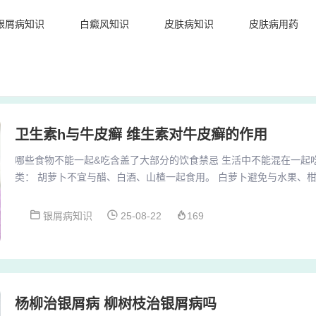
银屑病知识
白癜风知识
皮肤病知识
皮肤病用药
卫生素h与牛皮癣 维生素对牛皮癣的作用
哪些食物不能一起&吃含盖了大部分的饮食禁忌 生活中不能混在一起
类： 胡萝卜不宜与醋、白酒、山楂一起食用。 白萝卜避免与水果、
类： 柑橘不宜与萝卜、牛奶、毛蟹、兔肉同食。 苹果应避免与萝卜同
香菜、大豆、田螺、虾同食。 牛肉避免与猪肉、白酒、栗子同食。牛
银屑病知识
25-08-22
169
体不适。1牛肝与富含维生素C的食物相克：猪肝中含有的铜、铁能使
而失去原来的功能。1牛肝与鲇鱼相克：可产生...
杨柳治银屑病 柳树枝治银屑病吗