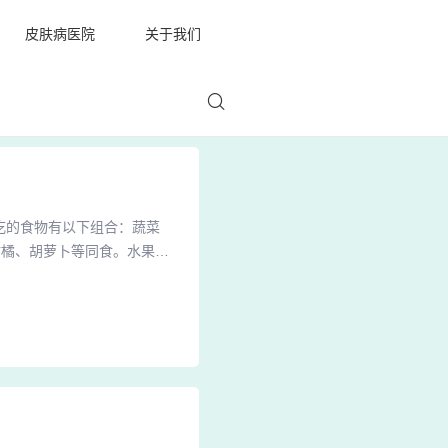
皮肤病医院
关于我们
吃的食物有以下组合：蔬菜
柑橘、胡萝卜等同食。水果
食。肉禽蛋类： 猪肉不宜与
肉与橄榄相克：同食会引起身
维生素C氧化为脱氢抗坏血酸