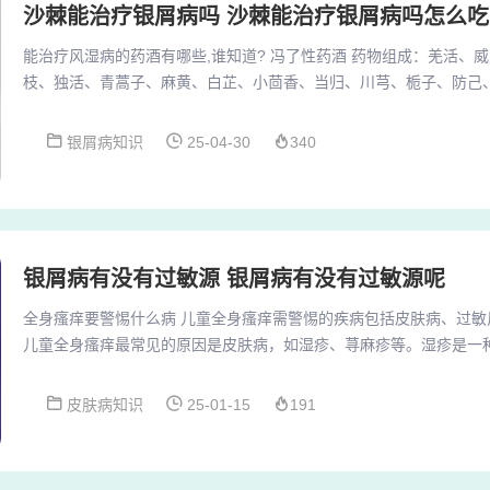
沙棘能治疗银屑病吗 沙棘能治疗银屑病吗怎么吃
能治疗风湿病的药酒有哪些,谁知道? 冯了性药酒 药物组成：羌活、
枝、独活、青蒿子、麻黄、白芷、小茴香、当归、川芎、栀子、防己
血通络。主治：适用于痹病风湿痹阻证。用法：每次10ml，每日1次
包括三叶青藤、九层风、红鱼眼、大风艾、土杜仲、两面针等中药。
银屑病知识
25-04-30
340
除湿、温经散寒、通络止痛的功效。将中药浸泡在酒精中，每次服用15
擦患处。特别适用于寒湿阻络型风湿性关节...
银屑病有没有过敏源 银屑病有没有过敏源呢
全身瘙痒要警惕什么病 儿童全身瘙痒需警惕的疾病包括皮肤病、过敏
儿童全身瘙痒最常见的原因是皮肤病，如湿疹、荨麻疹等。湿疹是一
肿、瘙痒、起疹子等症状；荨麻疹则是皮肤过敏反应，因过敏物质引
痒、风团等症状。儿童身上痒痒原因可能是皮肤瘙痒症、过敏性疾病
皮肤病知识
25-01-15
191
体病因后进行针对性的治疗。皮肤瘙痒症：如果没有加强皮肤的护理
可能会引起皮肤瘙痒症状，应及时为儿童涂抹专用的保湿...