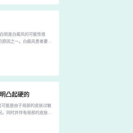
些白斑是白癜风的可能性很
的原因之一。白癜风患者要注
接使皮肤脱色的作用，一般常
类物质，不宜使用。你好，长
成障碍，影响黑色素合成，引
透明凸起硬的
这可能是由于局部的皮肤过敏
况。同时并伴有局部的皮肤疼
出现酸痛的时候，多提示有代
关节结核、腱鞘炎、软骨瘤、