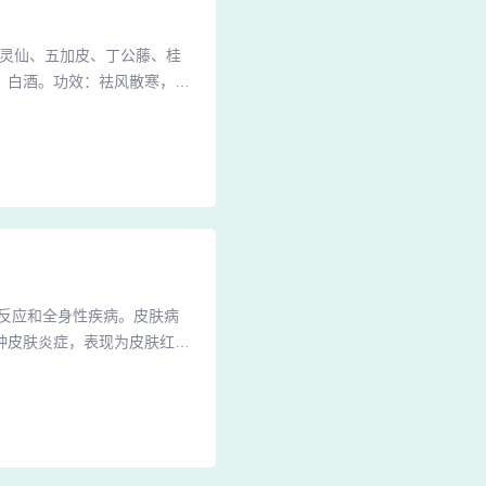
威灵仙、五加皮、丁公藤、桂
、白酒。功效：祛风散寒，活
。加昧风湿灵酒：此药酒配方
这些药物具有宽筋活血、祛风
～20ml，每日三次，外用
反应和全身性疾病。皮肤病
种皮肤炎症，表现为皮肤红
起皮肤血管扩张，导致皮肤瘙
、细菌性疾病等，需要查明具
工作，使皮肤比较干燥，就有