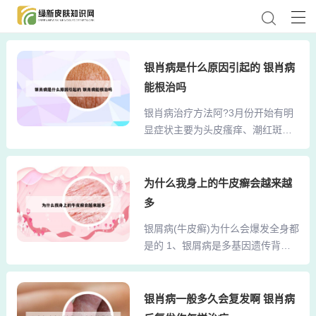
银肖病是什么原因引起的 银肖病
能根治吗
银肖病治疗方法阿?3月份开始有明
显症状主要为头皮瘙痒、潮红斑片
边界... ◆您好，牛皮癣是一种机体
多病症疾病，位于肌肤上是红色的
斑丘疹，覆盖多层银白色的鳞屑，
为什么我身上的牛皮癣会越来越
稍微有点瘙痒感，可以配伍中药进
多
行对症冶疗。激素冶疗牛皮癣见效
银屑病(牛皮癣)为什么会爆发全身都
快，但是副作用很大，长期使用对
是的 1、银屑病是多基因遗传背景
身体的伤害很大，一旦停止用药病
下，T 细胞功能异常导致继发性表
情就会复发，所以不建议患者朋友
皮角质形成、细胞增生的皮肤病。
们使用激素冶疗。治疗方式：头皮
表皮生长因子、神经生长因子、黏
银肖病一般多久会复发啊 银肖病
银屑病可使用煤焦油类、水杨酸类
附因子、趋化因子、神经肽和T 细