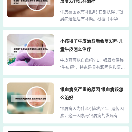
洗发产品辅助治疗，也可外用糖皮
反复发作怎样治疗
胞受体参与了银屑病的发病机制。
质激素治疗，外用糖皮质激素对
牛皮癣国家有补贴吗 在部队得了银
2、遗传因素。研究表明，银屑病患
轻、中、重患者均有不错的治疗效
屑病退伍后有补助。根据《中华人
者大多都有银屑病家族史。诱发因
果。方法是：一瓶醋，一把...
民共和国退役军人保障法》，退役
素：皮肤损伤。当皮肤受到外伤、
军人患有疾病的，可享受医疗、康
日晒等损伤的时候，会在损伤部位
复、护理等保障待遇。银屑病属于
小孩得了牛皮治愈后会复发吗 儿
出现银屑病样的皮疹。感-染。3、
患病范围，退役军人可以享受相应
促使牛皮癣爆发的原因有：在对多
童牛皮怎么治疗
的医疗保障。银屑病能不能享受国
数牛皮癣患者的随访调查发现，受
牛皮藓可以自愈吗? 1、银屑病俗称
家补贴低保。 银屑病俗称牛皮癣，
潮、食鱼虾、感染、服药、外伤、
“牛皮癣”，特点是具有顽固性和复发
是一种慢性炎症性皮肤病，病程较
饮酒、精神紧张及...
性，是无法自愈的。很多人以为牛
长，有易复发倾向，有的病例几乎
皮癣是小病，误以为可以随着年龄
终生不愈。该病发病以青壮年为
增长自愈，但实际上是要及早治疗
银血病变严重的原因 银血病该怎
主，对患者的身体健康和精神状况
的。我女儿的腿部一开始长了些红
影响较大。银屑病现在还不能享受
么治好
色丘疹，上面还覆有一层层白色鳞
国家补贴银屑病现在还不能享受国
银屑病因为什么引起的? 1、遗传因
屑。2、牛皮癣每天运动出汗能自愈
家补贴低保。因为国家还没有把这
素，这一因素与银屑病的发病有着
吗1 牛皮癣每天运动出汗可能会自
个给纳入补贴政策。可以在门...
密切的关系。代谢障碍。精神因
愈。牛皮癣是常见的皮肤病，具有
素，精神紧张和精神创伤，或是劳
慢性并易于复发特点。3、目前确实