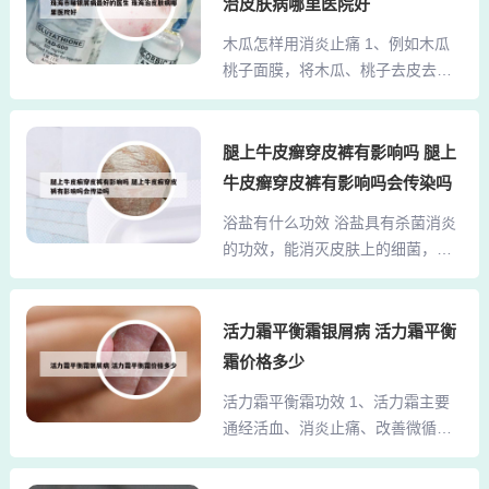
脓疱、疖肿）、口腔问题（如牙龈
治皮肤病哪里医院好
痘上，可加速痘痘干瘪脱落，且不
炎、口疮）及呼吸道感染（如咽喉
木瓜怎样用消炎止痛 1、例如木瓜
会留下痘印。2、祛痘与护肤 祛痘
炎）。通过破坏微生物细胞膜结构
桃子面膜，将木瓜、桃子去皮去核
消炎：对于严重青春痘或痤疮患
实现杀菌，尤其对耐药性金黄...
捣成泥，加柠檬汁混合即成。在煎
者，艾灸灰具有消炎杀菌的作用。
牛排前，我们常用到的松肉粉或是
可以将艾灸灰与芝麻油调配成艾灰
嫩精中就含有木瓜酵素，它的效用
腿上牛皮癣穿皮裤有影响吗 腿上
膏，涂抹在患处，保留一晚后清
就是将肉类的结缔组织以及氨基酸
洗，有助于减轻炎症，促进皮肤恢
牛皮癣穿皮裤有影响吗会传染吗
分解，让肉吃起来更鲜嫩可口。根
复。深度清洁：在洗面奶中加入少
浴盐有什么功效 浴盐具有杀菌消炎
据这个道理，用木瓜炖肉的话，肉
量艾灸灰，用于洗脸，可以深层清
的功效，能消灭皮肤上的细菌，抑
质也会更嫩更甘旨。2、宣木瓜汤：
洁皮肤，去除多余油脂和污垢，...
制细菌的滋生，保护皮肤健康，避
将宣木瓜与黑豆、薏仁等食材搭配
免外界细菌损害皮肤。不过，如果
在一起煲汤喝，可以祛风除湿、舒
皮肤上已有伤口，则不宜用浴盐消
活力霜平衡霜银屑病 活力霜平衡
通经络。 宣木瓜酒：将宣木瓜与独
炎，以免刺激伤口，造成色素沉
活、当归、陈皮等多种中药材搭配
霜价格多少
积。止痒作用 如果皮肤有瘙痒症
在一起，用白酒浸泡，加入冰糖，
活力霜平衡霜功效 1、活力霜主要
状，使用浴盐可以起到止痒的效
泡好的药酒能通利关节、化瘀止
通经活血、消炎止痛、改善微循环
果，并能杀灭导致皮肤瘙痒的细
痛。3、泡酒也是宣木瓜最常...
更明显，同时有提高免疫力作用。
菌。缓解干燥：保湿型浴盐能改善
活力霜涂抹特点，常规调理部位加
皮肤干燥粗糙的状况，让肌肤恢复