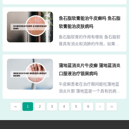
diqiurenyijunrugao 性状：本品为乳
治愈月子病，但它能有效缓解月子
剂基质软膏 主要成分：伍倍子、皂
病的症状。月子病主要是因为在坐
角刺、独角莲、土槿皮、黄柏、百
鱼石脂软膏能治牛皮癣吗 鱼石脂
月子期间未能做好防护工作，导致
部、土茯苓、七星剑、铁冬青、蛇
风寒入侵。一旦患上月子病，后期
软膏能治皮肤病吗
床子、鞭叶蓉、苦参、白藓皮等。
治疗难度会大大增加。因此，在月
鱼石脂软膏的作用有哪些 鱼石脂软
2、地球人抑菌乳膏仅适用于治疗真
子期间做好相关预防工作显得尤为
膏具有消炎和消肿的作用，如果患
菌感染的皮肤病，并不能用于治疗
重要。预防月子病的关键在...
处有硬块，可能说明肿胀尚未完全
牛皮癣。牛皮癣的病因至今尚未完
消退，因此建议除了使用鱼石脂软
全明确，被认为是由遗传、感染、
膏外，还可以考虑配合服用一些清
蒲地蓝消炎片牛皮癣 蒲地蓝消炎
免疫异常、内分泌因素及其他多种
热和消炎的药物。一般来说，药物
因素共同作用的结果。遗传因素在
口服液治疗银屑病吗
治疗要持续到症状完全消失才算是
牛皮癣发病中扮演重要角色。有家
牛皮癣患者在治疗期间能吃蒲地蓝
达到了理想的效果。然而需要注意
族性发病史的患者比例高达30%...
消炎片那 蒲地蓝是一个具有抗病毒
的是，鱼石脂软膏在治疗初期效果
作用的药物，牛皮癣患者可以使
显著，但对于后期的效果则相对有
用，不影响的。因扁桃体炎可并发
限。鱼石脂软膏：主要作用：具有
‹‹
1
2
3
4
5
6
›
››
肾炎、风湿性心脏病、心肌炎及风
拔毒提脓的功效，适用于火疖子脓
湿性关节炎等，近十几年的研究发
成未溃的阶段。使用效果：在脓成
现牛皮癣的发病也与扁桃体炎有密
未溃时局部外用，有利于病灶局