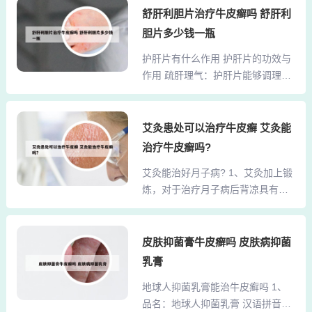
疼痛部位。平衡霜主要平衡内分
舒肝利胆片治疗牛皮癣吗 舒肝利
弹性。杀菌消炎：具有消灭皮肤上
泌、提高免疫力，同时也有消炎止
细菌的功效，保护皮肤健康。止
胆片多少钱一瓶
痛作用，平衡霜的吸收特点最好是
痒：对于皮肤瘙痒症状，浴盐能起
护肝片有什么作用 护肝片的功效与
淋巴（脖子、腋下、腹股沟）和粘
到止痒效果。镇静安神：浴盐中的
作用 疏肝理气：护肝片能够调理肝
膜（鼻孔、嘴唇、私密）我这里说
香料能安抚紧张情绪，舒缓压力，
脏的气机，缓解因肝气郁结而引起
的消炎止痛包括，全身上下。2、平
改善睡...
的不适症状。健脾消食：护肝片有
衡霜主要平衡内分泌、提高免疫
助于增强脾胃功能，促进食物的消
艾灸患处可以治疗牛皮癣 艾灸能
力，同时也有消炎止痛作用，平衡
化和吸收。降低转氨酶：护肝片中
霜的吸收特点最好是淋巴（脖子、
治疗牛皮癣吗?
的有效成分能够降低血液中的转氨
腋下、腹股沟）和粘膜（鼻孔、嘴
艾灸能治好月子病? 1、艾灸加上锻
酶水平，有助于改善肝功能。护肝
唇、私密）我这里说的消炎止痛包
炼，对于治疗月子病后背凉具有非
片是一种含有多种中药材的保健
括全身上下。 两者配合就是道家...
常好的效果。很多人感觉艾灸效果
品，旨在调节肝脏功能，增强肝脏
缓慢，或有人反映没有效果，那么
的解毒能力，保护肝脏，并减轻肝
一定是你的努力不够，每天艾灸三
皮肤抑菌膏牛皮癣吗 皮肤病抑菌
脏负担。服用护肝片的好处之一是
个小时，还要加上锻炼，即使有了
能够降低因肝损伤而导致的转氨酶
乳膏
正常的艾灸反应也不要害怕。治疗
升高，对肝脏有良好的保健功效。
地球人抑菌乳膏能治牛皮癣吗 1、
疾病就是这样的，这其中，会有一
然而，在享受这些好处的同时，也
品名：地球人抑菌乳膏 汉语拼音：
些排病反映。2、艾灸虽然不能完全
需要警惕其潜在的坏处。如果过...