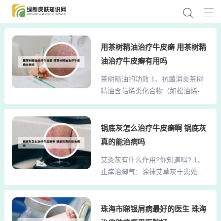
用茶树精油治疗牛皮癣 用茶树精
油治疗牛皮癣有用吗
茶树精油的功效 1、抗菌消炎茶树
精油含萜烯类化合物（如松油烯-4-
醇），可破坏细菌细胞膜结构，抑
制金黄色葡萄球菌、痤疮丙酸杆菌
等病原微生物的增殖。临床研究表
锅底灰怎么治疗牛皮癣啊 锅底灰
明，其抗菌活性对皮肤感染、痤
真的能治病吗
疮、足癣等有显著改善效果，尤其
艾灸灰有什么作用?你知道吗? 1、
适用于轻中度炎症的辅助治疗。2、
止痒治脚气：涂抹艾草灰于患处，
茶树精油的功效与作用如下：抗菌
可即刻止痒，坚持每天多次使用，
消炎茶树精油含特洛品等活性成
几天内可治愈一般脚气。对于严重
分，可有效抑制细菌、真菌及病毒
脚气，结合艾灸效果更佳。祛痘不
珠海市睇银屑病最好的医生 珠海
活性。其抗菌谱覆盖皮肤感染（如
留印：涂抹艾草灰于发红发肿的痘