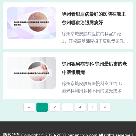
属...
疮、黄褐斑、雀斑、血管痣、瘤、
理功能，从而进行正常生活。自199
蜘蛛痣、酒渣鼻、面部毛细血管扩
徐州看银屑病最好的医院在哪里
7年他扎罗汀凝胶和霜剂被FDA批准
张，跖疣、增生性瘢痕等皮肤病方
用于治疗轻度至中度寻常型银屑病
徐州哪家治银屑病好
面取得了更为显著的效果。 徐州京
以来，该药物在银屑病治疗中占据
徐州京城皮肤病医院的科室介绍
城皮肤病医院是江苏省各大医院中
重要地位。临床研究显示，使用0.0
1、其权威基础厚植于皮肤专家教授
少有的几家开设药浴治疗的医院之
5%和0.1%的...
云集的京城皮肤病医院附设激光科
一。徐州京城皮肤病医院，是目前
和面膜室，为了扩大服务层面，并
江苏省内较大的皮肤病专科医院。
在这一领域里做出更强更专的特
徐州银屑病专科 徐州最厉害的老
徐州京城皮肤病医院是一所占地约1
色，在经过院方创新整合和厚植各
0000平方米的大型专科医院，拥有
中医银屑病
项设施后，以崭新的姿态迈向医学
100张病床，是江苏省内皮肤病诊疗
徐州京城皮肤病医院科室介绍 1、
美容的大道，有信心赢得广大爱美
领域的重要机构。医院设有皮肤
激光科利用多种不同的激光技术在
民众的瞩目和信赖。2、徐州京城皮
病、性传播疾病、康...
治疗白癜风、银屑病、过敏性皮
肤病医院，是目前江苏省内较大的
炎、痤疮、黄褐斑、雀斑、血管
皮肤病专科医院。3、徐州京城皮肤
‹‹
1
2
3
4
›
››
痣、瘤、蜘蛛痣、酒渣鼻、面部毛
病医院是一所占地约10000平方米
细血管扩张，跖疣、增生性瘢痕等
的大型专科医院，拥有100张病床，
皮肤病方面取得了更为显著的效
是江苏省内皮肤病诊疗领域的重要
果。 徐州京城皮肤病医院是江苏省
版权所有 Copyright © 2023-2030 henanlvxin.com All rights reserve |
机构。医院设有皮肤病、性传播疾