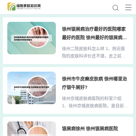
徐州银屑病治疗最好的医院哪家
最好的医院 徐州最好的银屑病医
生
徐州二院皮肤科怎么样 1、附近医
院的皮肤科评价还不错，去之前只
需简单查询一下相关信息，费用也
不会太高，主要是挂号费和药费。
医生会根据情况决定是否需要抽血
徐州市牛皮癣皮肤病 徐州哪里治
检查，所以不需要特别准备。如果
疗银牛屑好?
卡丢了，最好补办一下，以避免不
徐州京城皮肤病医院的科室介绍
必要的麻烦。总体来说，费用在几
1、徐州京城皮肤病医院，是目前江
百到一千元左右，具体要看治疗的
苏省内较大的皮肤病专科医院。2、
情况。2、对于铜山县的居民来说，
徐州京城皮肤病医院是一所按照“JC
二院的皮肤科评价不错。这家医院
I国际医院管理标准”建设的国家三级
银屑病徐州 徐州银屑病医院
拥有专业的医生团队和先进的诊疗
皮肤病专科医院，拥有超过10000