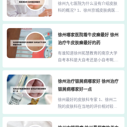
设备，能够为患者提供全面的医疗
徐州九七医院为什么没有介绍皮肤
平方米的建筑空间，开放床位超过1
服务。二院皮肤科在治疗各种皮肤
科的概况? 1、徐州京城皮肤病医院
00张，是江苏省内规模较大的皮肤
疾病方面积累了丰富的经验。无论
不仅在硬件设施上投入巨大，还非
病专科医院之一。3、其权威基础厚
是常见的皮肤病如湿疹、荨麻...
常注重科研工作。医院设立了专门
植于皮肤专家教授云集的京城皮肤
的科研部门，积极开展皮肤病领域
病医院附设激光科和面膜室，为了
徐州哪家医院看牛皮癣最好 徐州
的科研项目，为临床治疗提供有力
扩大服务层面，并在这一领域里做
治疗牛皮肤癣最好的药
的科研支持。总之，徐州京城皮肤
出更强更专的特色，在经过院方创
病医院凭借其先进的医疗设备、高
有谁知道徐州拓慧教育的南京大学
新整合和厚植各项设施后，以崭新
水平的医疗团队和全面的诊疗服
自考本科是大自考还是小自考啊,好
的姿态迈向医学美容的大道，有信
务，成为了江苏省内乃至全国知名
通... 1、你好！是大自考。因为南京
心赢得广...
的皮肤病专科医院。2、为了提高治
大学小自考只在南京大学校本部办
疗效果，医院还引进了多项先进的
学，学习方式为业余制。还有，大
徐州治疗银屑病哪家好 徐州治疗
治疗方法和技术。例如，光疗、激
自考是每年10月考试，7月增考；小
银屑病哪家好一点
光治疗等，这些方法在治疗某些顽
自考是每年7月正常考试。可根据上
固性皮肤病方面有着显著的效果。
徐州最好的皮肤科专家 1、徐州二
述情况来区分。社会上的教育机构
医院还积极与国内外知名医疗...
院的皮肤科在当地的评价相对较
基本上是给你提供一个学习方向和
好，尤其是魏志平主任，他的专业
书本的考试重点，但不保证你一定
水平得到了不少患者的认可。魏主
通过考试。牛蒡茶可以与茶叶一起
任每周二坐诊，擅长治疗多种皮肤