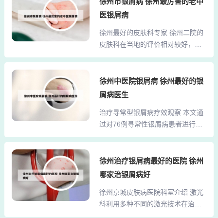
徐州市银屑病 徐州最厉害的老中
喝吗 牛蒡茶可以与茶叶一起喝。牛
病。虽然徐州地区的中医医院数量
蒡茶帮助消化 牛蒡茶可以与茶叶的
医银屑病
不少，但不少患者反映治疗效果并
健康益处是它有助于消化的能力。
徐州最好的皮肤科专家 徐州二院的
不理想。其他医疗机构在皮肤病治
喝这种茶还可以帮助腹胀，痉挛和
皮肤科在当地的评价相对较好，尤
疗方面也存在一定的局限性。2、夏
溃疡。最好...
其是魏志平主任，他的专业水平得
敏，安徐生。夏敏：徐州市人民医
到了不少患者的认可。魏主任每周
院主任医师，擅长白癜风、皮肤白
二坐诊，擅长治疗多种皮肤病。虽
徐州中医院银屑病 徐州最好的银
斑等疑难性皮肤病的诊疗。安徐
然徐州地区的中医医院数量不少，
生：徐州市人民医院主任医师，擅
屑病医生
但不少患者反映治疗效果并不理
长对白癜风、银屑病、痤疮、性病
治疗寻常型银屑病疗效观察 本文通
想。其他医疗机构在皮肤病治疗方
等的治疗。3、李敬果。李敬果从事
过对76例寻常性银屑病患者进行窄
面也存在一定的局限性。李敬果。
皮肤科临床、科研教学工作十余...
谱中波紫外线联合中药熏蒸治疗的
根据查询徐州本地宝得知，李敬果
观察，我们认为其疗效显著，并且
对于运用中医药及中西医结合疗法
降低了应用药物治疗的副作用，尤
徐州治疗银屑病最好的医院 徐州
治疗痤疮、银屑病、脱发、湿疹、
其是对点滴状银屑病，疗效更佳，
带状疱疹等皮肤科常见疾病较为擅
哪家治银屑病好
值得临床推广应用。银屑病是综合
长，是徐州最好的皮肤科专家。刘
徐州京城皮肤病医院科室介绍 激光
性、系统性疾病，可伴有代谢异
彦群教授是一位在皮肤科领域享有
科利用多种不同的激光技术在治疗
常，患者经过治疗后可改善脂肪代
盛誉的专家，现任徐州医学院附
白癜风、银屑病、过敏性皮炎、痤
谢、糖代谢，逐渐恢复正常皮肤生